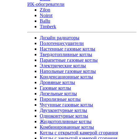
ИК-обогреватели
Zilon
Noirot
Ballu
Timberk
Дизайн радиаторы
Полотенцесушители
Настенные газовые котлы
Твердотопливные котлы
Парапетные газовые котлы
Электрические котлы
Напольные газовые котлы
Конденсационные котлы
Дровяные котлы
Газовые котлы
Дизельные котлы
Пиролизные котлы
Чугунные газовые котлы
Двухконтурные котлы
Одноконтурные котлы
Жидкотопливные котлы
Комбинированные котлы
Котлы с открытой камерой сгорания
Котлы с закрытой камерой сгорания