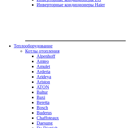
Инверторные кондиционеры Haier
Теплооборудование
Котлы отопления
Alpenhoff
Amteo
Amulet
Arderia
Arideya
Ariston
ATON
Baltur
Baxi
Beretta
Bosch
Buderus
Chaffoteaux
Daesung