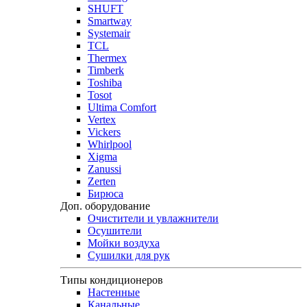
SHUFT
Smartway
Systemair
TCL
Thermex
Timberk
Toshiba
Tosot
Ultima Comfort
Vertex
Vickers
Whirlpool
Xigma
Zanussi
Zerten
Бирюса
Доп. оборудование
Очистители и увлажнители
Осушители
Мойки воздуха
Сушилки для рук
Типы кондиционеров
Настенные
Канальные