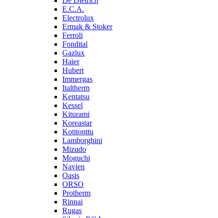
De Dietrich
E.C.A.
Electrolux
Ermak & Stoker
Ferroli
Fondital
Gazlux
Haier
Hubert
Immergas
Italtherm
Kentatsu
Kessel
Kiturami
Koreastar
Kotitonttu
Lamborghini
Mizudo
Moguchi
Navien
Oasis
ORSO
Protherm
Rinnai
Rugas