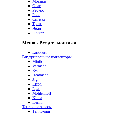
Мозырь
Очаг
Ресурс
Росс
Сигнал
Траян
Эван
Юнкер
Меню - Все для монтажа
Камины
Внутрипольные конвекторы
Minib
Varmann
Eva
Heatmann
Jaga
Licon
Бриз
Mohlenhoff
Klima
Kermi
Тепловые завесы
Тепломаш