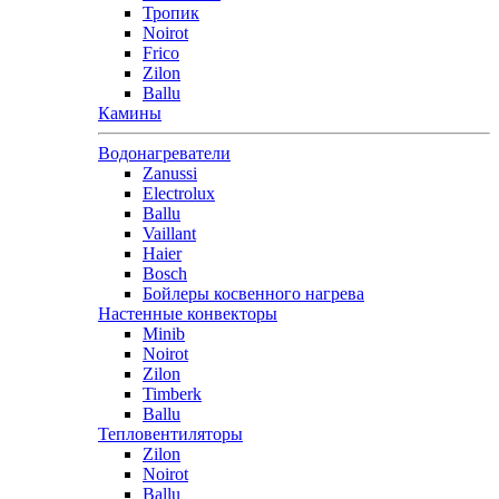
Тропик
Noirot
Frico
Zilon
Ballu
Камины
Водонагреватели
Zanussi
Electrolux
Ballu
Vaillant
Haier
Bosch
Бойлеры косвенного нагрева
Настенные конвекторы
Minib
Noirot
Zilon
Timberk
Ballu
Тепловентиляторы
Zilon
Noirot
Ballu