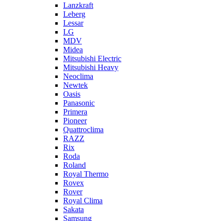
Lanzkraft
Leberg
Lessar
LG
MDV
Midea
Mitsubishi Electric
Mitsubishi Heavy
Neoclima
Newtek
Oasis
Panasonic
Primera
Pioneer
Quattroclima
RAZZ
Rix
Roda
Roland
Royal Thermo
Rovex
Rover
Royal Clima
Sakata
Samsung