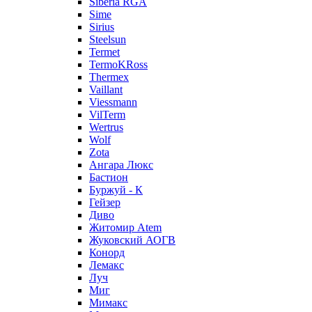
Siberia RGA
Sime
Sirius
Steelsun
Termet
TermoKRoss
Thermex
Vaillant
Viessmann
VilTerm
Wertrus
Wolf
Zota
Ангара Люкс
Бастион
Буржуй - К
Гейзер
Диво
Житомир Аtem
Жуковский АОГВ
Конорд
Лемакс
Луч
Миг
Мимакс