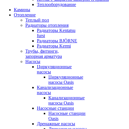
Теплооборудование
Камины
Отопление
Теплый пол
Радиаторы отопления
Радиаторы Kentatsu
furst
Радиаторы BJÖRNE
Радиаторы Kermi
Трубы, фитинги,
запорная арматура
Насосы
Циркуляционные
насосы
Циркуляционные
насосы Oasis
Канализационные
насосы
Канализационные
насосы Oasis
Насосные станции
Насосные станции
Oasis
Дренажные насосы
Дренажные насосы