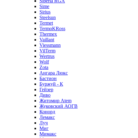
Siberia RGA
Sime
Sirius
Steelsun
Termet
TermoKRoss
Thermex
Vaillant
Viessmann
VilTerm
Wertrus
Wolf
Zota
Ангара Люкс
Бастион
Буржуй - К
Гейзер
Диво
Житомир Аtem
Жуковский АОГВ
Конорд
Лемакс
Луч
Миг
Мимакс