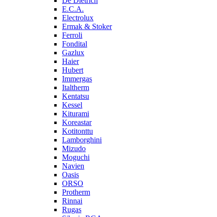
De Dietrich
E.C.A.
Electrolux
Ermak & Stoker
Ferroli
Fondital
Gazlux
Haier
Hubert
Immergas
Italtherm
Kentatsu
Kessel
Kiturami
Koreastar
Kotitonttu
Lamborghini
Mizudo
Moguchi
Navien
Oasis
ORSO
Protherm
Rinnai
Rugas