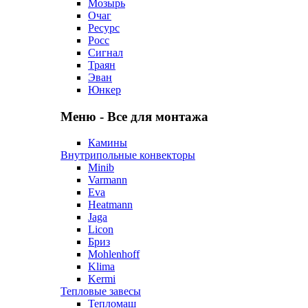
Мозырь
Очаг
Ресурс
Росс
Сигнал
Траян
Эван
Юнкер
Меню - Все для монтажа
Камины
Внутрипольные конвекторы
Minib
Varmann
Eva
Heatmann
Jaga
Licon
Бриз
Mohlenhoff
Klima
Kermi
Тепловые завесы
Тепломаш