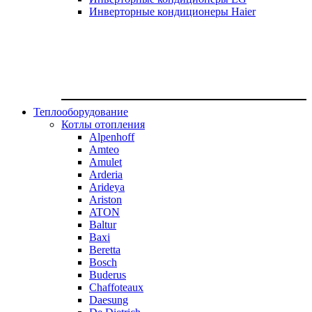
Инверторные кондиционеры Haier
Теплооборудование
Котлы отопления
Alpenhoff
Amteo
Amulet
Arderia
Arideya
Ariston
ATON
Baltur
Baxi
Beretta
Bosch
Buderus
Chaffoteaux
Daesung