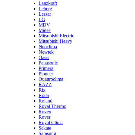
Lanzkraft
Leberg
Lessar
LG
MDV
Midea
Mitsubishi Electric
Mitsubishi Heavy
Neoclima
Newtek
Oasis
Panasonic
Primera
Pioneer
Quattroclima
RAZZ
Rix
Roda
Roland
Royal Thermo
Rovex
Rover
Royal Clima
Sakata
Samsung