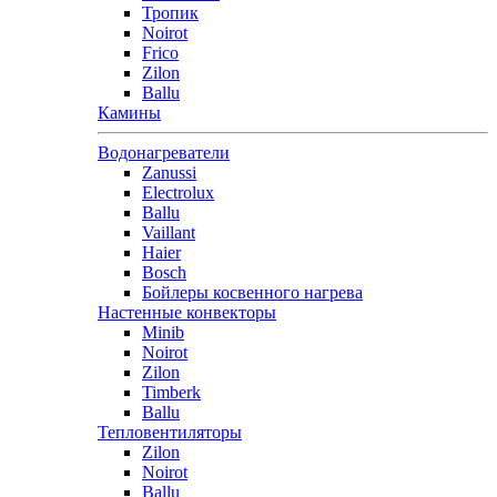
Тропик
Noirot
Frico
Zilon
Ballu
Камины
Водонагреватели
Zanussi
Electrolux
Ballu
Vaillant
Haier
Bosch
Бойлеры косвенного нагрева
Настенные конвекторы
Minib
Noirot
Zilon
Timberk
Ballu
Тепловентиляторы
Zilon
Noirot
Ballu