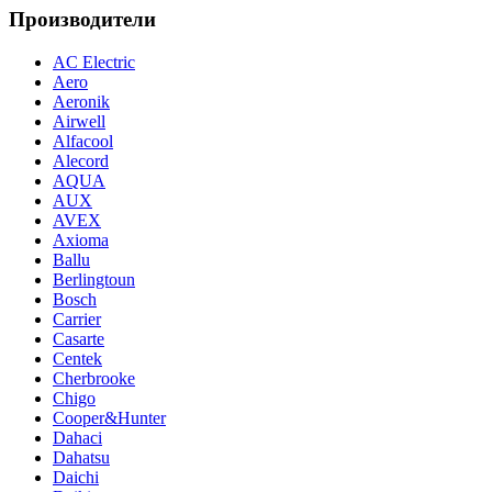
Производители
AC Electric
Aero
Aeronik
Airwell
Alfacool
Alecord
AQUA
AUX
AVEX
Axioma
Ballu
Berlingtoun
Bosch
Carrier
Casarte
Centek
Cherbrooke
Chigo
Cooper&Hunter
Dahaci
Dahatsu
Daichi