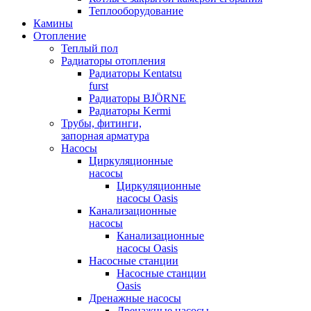
Теплооборудование
Камины
Отопление
Теплый пол
Радиаторы отопления
Радиаторы Kentatsu
furst
Радиаторы BJÖRNE
Радиаторы Kermi
Трубы, фитинги,
запорная арматура
Насосы
Циркуляционные
насосы
Циркуляционные
насосы Oasis
Канализационные
насосы
Канализационные
насосы Oasis
Насосные станции
Насосные станции
Oasis
Дренажные насосы
Дренажные насосы