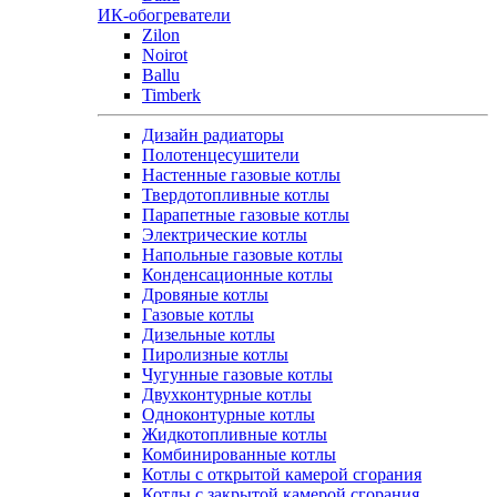
ИК-обогреватели
Zilon
Noirot
Ballu
Timberk
Дизайн радиаторы
Полотенцесушители
Настенные газовые котлы
Твердотопливные котлы
Парапетные газовые котлы
Электрические котлы
Напольные газовые котлы
Конденсационные котлы
Дровяные котлы
Газовые котлы
Дизельные котлы
Пиролизные котлы
Чугунные газовые котлы
Двухконтурные котлы
Одноконтурные котлы
Жидкотопливные котлы
Комбинированные котлы
Котлы с открытой камерой сгорания
Котлы с закрытой камерой сгорания