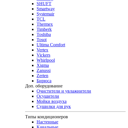
SHUFT
Smartway
Systemair
TCL
Thermex
Timberk
Toshiba
Tosot
Ultima Comfort
Vertex
Vickers
Whirlpool
Xigma
Zanussi
Zerten
Бирюса
Доп. оборудование
Очистители и увлажнители
Осушители
Мойки воздуха
Сушилки для рук
Типы кондиционеров
Настенные
Канальные