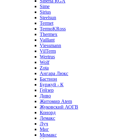
Siberia RGA
Sime
Sirius
Steelsun
Termet
TermoKRoss
Thermex
Vaillant
Viessmann
VilTerm
Wertrus
Wolf
Zota
Ангара Люкс
Бастион
Буржуй - К
Гейзер
Диво
Житомир Аtem
Жуковский АОГВ
Конорд
Лемакс
Луч
Миг
Мимакс