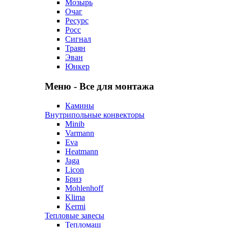
Мозырь
Очаг
Ресурс
Росс
Сигнал
Траян
Эван
Юнкер
Меню - Все для монтажа
Камины
Внутрипольные конвекторы
Minib
Varmann
Eva
Heatmann
Jaga
Licon
Бриз
Mohlenhoff
Klima
Kermi
Тепловые завесы
Тепломаш