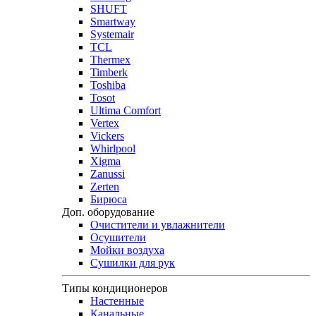
SHUFT
Smartway
Systemair
TCL
Thermex
Timberk
Toshiba
Tosot
Ultima Comfort
Vertex
Vickers
Whirlpool
Xigma
Zanussi
Zerten
Бирюса
Доп. оборудование
Очистители и увлажнители
Осушители
Мойки воздуха
Сушилки для рук
Типы кондиционеров
Настенные
Канальные