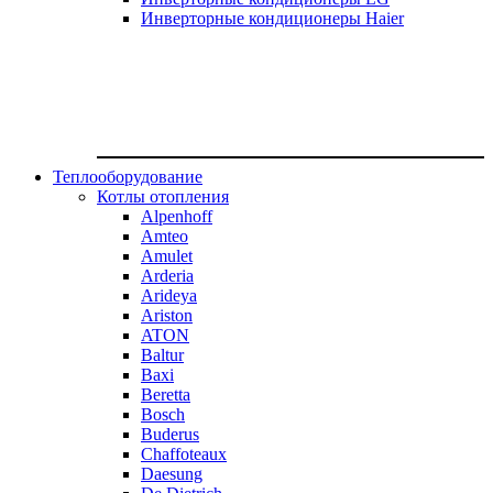
Инверторные кондиционеры Haier
Теплооборудование
Котлы отопления
Alpenhoff
Amteo
Amulet
Arderia
Arideya
Ariston
ATON
Baltur
Baxi
Beretta
Bosch
Buderus
Chaffoteaux
Daesung