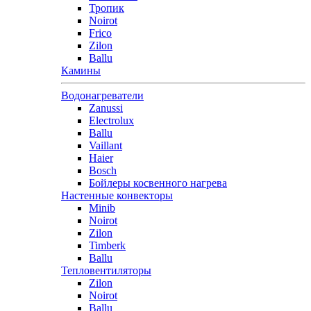
Тропик
Noirot
Frico
Zilon
Ballu
Камины
Водонагреватели
Zanussi
Electrolux
Ballu
Vaillant
Haier
Bosch
Бойлеры косвенного нагрева
Настенные конвекторы
Minib
Noirot
Zilon
Timberk
Ballu
Тепловентиляторы
Zilon
Noirot
Ballu