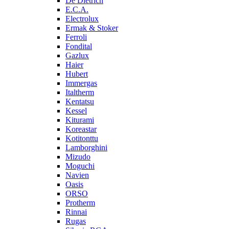
De Dietrich
E.C.A.
Electrolux
Ermak & Stoker
Ferroli
Fondital
Gazlux
Haier
Hubert
Immergas
Italtherm
Kentatsu
Kessel
Kiturami
Koreastar
Kotitonttu
Lamborghini
Mizudo
Moguchi
Navien
Oasis
ORSO
Protherm
Rinnai
Rugas