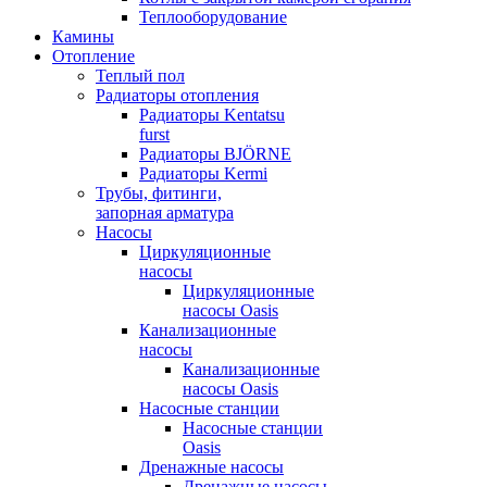
Теплооборудование
Камины
Отопление
Теплый пол
Радиаторы отопления
Радиаторы Kentatsu
furst
Радиаторы BJÖRNE
Радиаторы Kermi
Трубы, фитинги,
запорная арматура
Насосы
Циркуляционные
насосы
Циркуляционные
насосы Oasis
Канализационные
насосы
Канализационные
насосы Oasis
Насосные станции
Насосные станции
Oasis
Дренажные насосы
Дренажные насосы