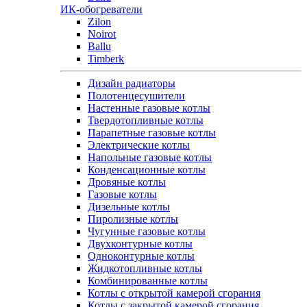
ИК-обогреватели
Zilon
Noirot
Ballu
Timberk
Дизайн радиаторы
Полотенцесушители
Настенные газовые котлы
Твердотопливные котлы
Парапетные газовые котлы
Электрические котлы
Напольные газовые котлы
Конденсационные котлы
Дровяные котлы
Газовые котлы
Дизельные котлы
Пиролизные котлы
Чугунные газовые котлы
Двухконтурные котлы
Одноконтурные котлы
Жидкотопливные котлы
Комбинированные котлы
Котлы с открытой камерой сгорания
Котлы с закрытой камерой сгорания