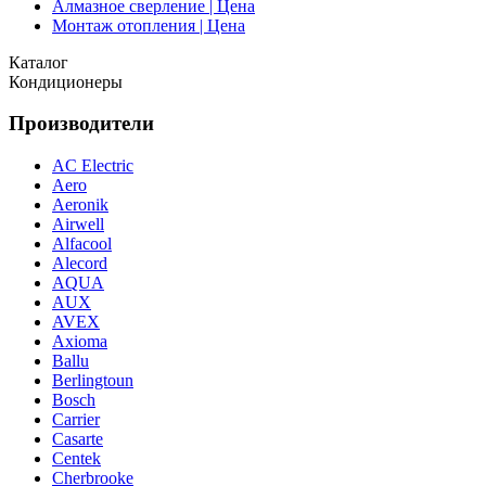
Алмазное сверление | Цена
Монтаж отопления | Цена
Каталог
Кондиционеры
Производители
AC Electric
Aero
Aeronik
Airwell
Alfacool
Alecord
AQUA
AUX
AVEX
Axioma
Ballu
Berlingtoun
Bosch
Carrier
Casarte
Centek
Cherbrooke