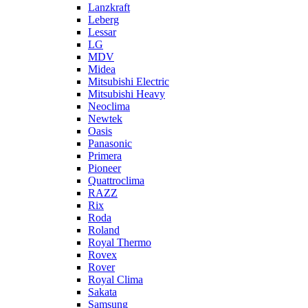
Lanzkraft
Leberg
Lessar
LG
MDV
Midea
Mitsubishi Electric
Mitsubishi Heavy
Neoclima
Newtek
Oasis
Panasonic
Primera
Pioneer
Quattroclima
RAZZ
Rix
Roda
Roland
Royal Thermo
Rovex
Rover
Royal Clima
Sakata
Samsung