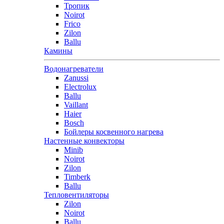
Тропик
Noirot
Frico
Zilon
Ballu
Камины
Водонагреватели
Zanussi
Electrolux
Ballu
Vaillant
Haier
Bosch
Бойлеры косвенного нагрева
Настенные конвекторы
Minib
Noirot
Zilon
Timberk
Ballu
Тепловентиляторы
Zilon
Noirot
Ballu