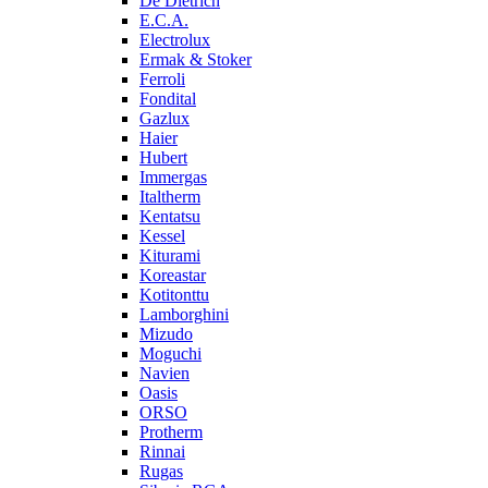
De Dietrich
E.C.A.
Electrolux
Ermak & Stoker
Ferroli
Fondital
Gazlux
Haier
Hubert
Immergas
Italtherm
Kentatsu
Kessel
Kiturami
Koreastar
Kotitonttu
Lamborghini
Mizudo
Moguchi
Navien
Oasis
ORSO
Protherm
Rinnai
Rugas