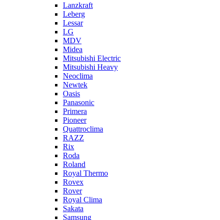
Lanzkraft
Leberg
Lessar
LG
MDV
Midea
Mitsubishi Electric
Mitsubishi Heavy
Neoclima
Newtek
Oasis
Panasonic
Primera
Pioneer
Quattroclima
RAZZ
Rix
Roda
Roland
Royal Thermo
Rovex
Rover
Royal Clima
Sakata
Samsung