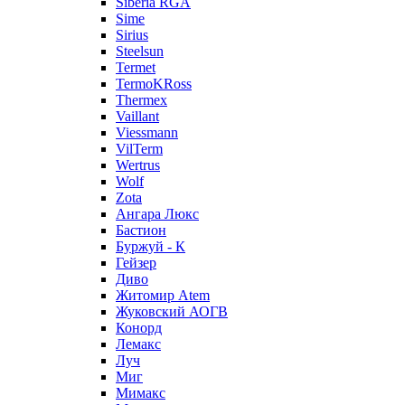
Siberia RGA
Sime
Sirius
Steelsun
Termet
TermoKRoss
Thermex
Vaillant
Viessmann
VilTerm
Wertrus
Wolf
Zota
Ангара Люкс
Бастион
Буржуй - К
Гейзер
Диво
Житомир Аtem
Жуковский АОГВ
Конорд
Лемакс
Луч
Миг
Мимакс