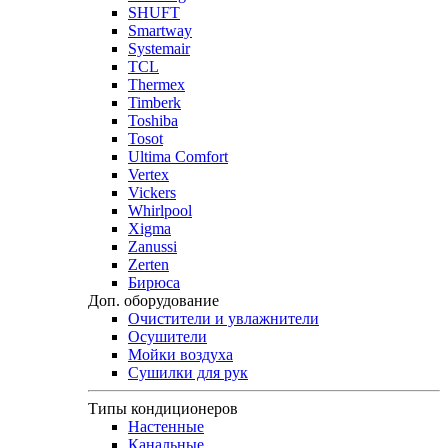
SHUFT
Smartway
Systemair
TCL
Thermex
Timberk
Toshiba
Tosot
Ultima Comfort
Vertex
Vickers
Whirlpool
Xigma
Zanussi
Zerten
Бирюса
Доп. оборудование
Очистители и увлажнители
Осушители
Мойки воздуха
Сушилки для рук
Типы кондиционеров
Настенные
Канальные