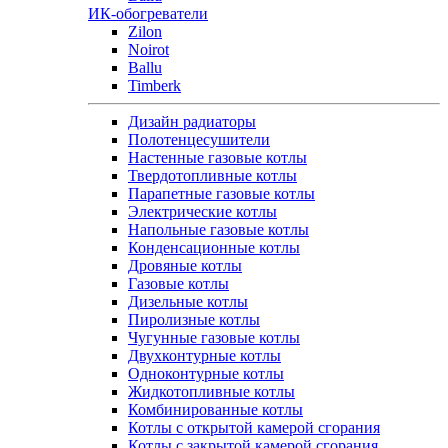
ИК-обогреватели
Zilon
Noirot
Ballu
Timberk
Дизайн радиаторы
Полотенцесушители
Настенные газовые котлы
Твердотопливные котлы
Парапетные газовые котлы
Электрические котлы
Напольные газовые котлы
Конденсационные котлы
Дровяные котлы
Газовые котлы
Дизельные котлы
Пиролизные котлы
Чугунные газовые котлы
Двухконтурные котлы
Одноконтурные котлы
Жидкотопливные котлы
Комбинированные котлы
Котлы с открытой камерой сгорания
Котлы с закрытой камерой сгорания