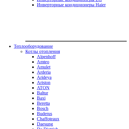
Инверторные кондиционеры Haier
Теплооборудование
Котлы отопления
Alpenhoff
Amteo
Amulet
Arderia
Arideya
Ariston
ATON
Baltur
Baxi
Beretta
Bosch
Buderus
Chaffoteaux
Daesung