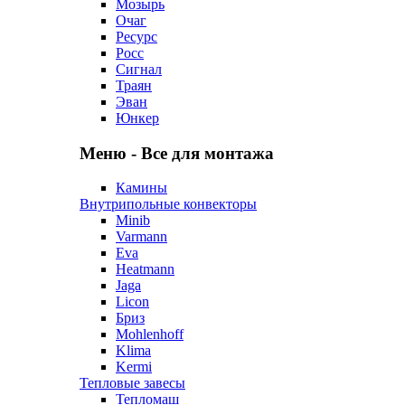
Мозырь
Очаг
Ресурс
Росс
Сигнал
Траян
Эван
Юнкер
Меню - Все для монтажа
Камины
Внутрипольные конвекторы
Minib
Varmann
Eva
Heatmann
Jaga
Licon
Бриз
Mohlenhoff
Klima
Kermi
Тепловые завесы
Тепломаш