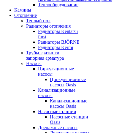
Теплооборудование
Камины
Отопление
Теплый пол
Радиаторы отопления
Радиаторы Kentatsu
furst
Радиаторы BJÖRNE
Радиаторы Kermi
Трубы, фитинги,
запорная арматура
Насосы
Циркуляционные
насосы
Циркуляционные
насосы Oasis
Канализационные
насосы
Канализационные
насосы Oasis
Насосные станции
Насосные станции
Oasis
Дренажные насосы
Дренажные насосы