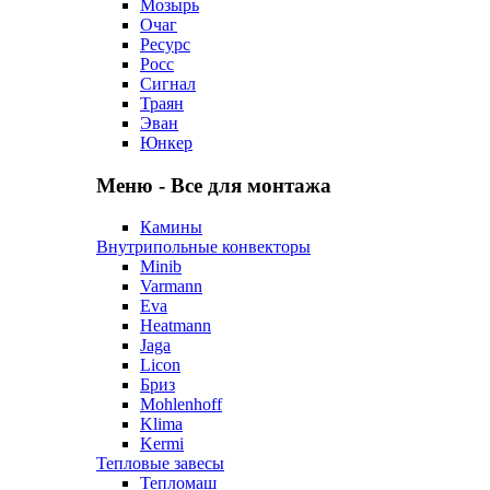
Мозырь
Очаг
Ресурс
Росс
Сигнал
Траян
Эван
Юнкер
Меню - Все для монтажа
Камины
Внутрипольные конвекторы
Minib
Varmann
Eva
Heatmann
Jaga
Licon
Бриз
Mohlenhoff
Klima
Kermi
Тепловые завесы
Тепломаш