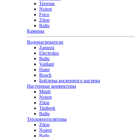
Тропик
Noirot
Frico
Zilon
Ballu
Камины
Водонагреватели
Zanussi
Electrolux
Ballu
Vaillant
Haier
Bosch
Бойлеры косвенного нагрева
Настенные конвекторы
Minib
Noirot
Zilon
Timberk
Ballu
Тепловентиляторы
Zilon
Noirot
Ballu