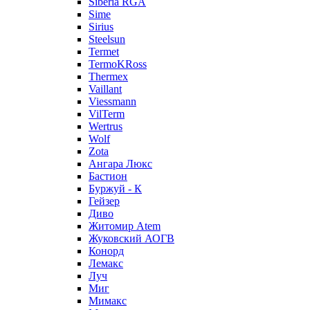
Siberia RGA
Sime
Sirius
Steelsun
Termet
TermoKRoss
Thermex
Vaillant
Viessmann
VilTerm
Wertrus
Wolf
Zota
Ангара Люкс
Бастион
Буржуй - К
Гейзер
Диво
Житомир Аtem
Жуковский АОГВ
Конорд
Лемакс
Луч
Миг
Мимакс