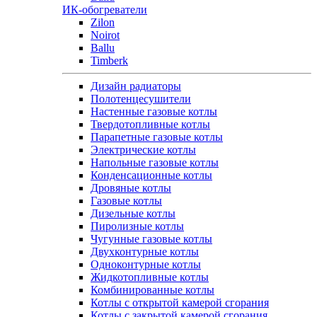
ИК-обогреватели
Zilon
Noirot
Ballu
Timberk
Дизайн радиаторы
Полотенцесушители
Настенные газовые котлы
Твердотопливные котлы
Парапетные газовые котлы
Электрические котлы
Напольные газовые котлы
Конденсационные котлы
Дровяные котлы
Газовые котлы
Дизельные котлы
Пиролизные котлы
Чугунные газовые котлы
Двухконтурные котлы
Одноконтурные котлы
Жидкотопливные котлы
Комбинированные котлы
Котлы с открытой камерой сгорания
Котлы с закрытой камерой сгорания