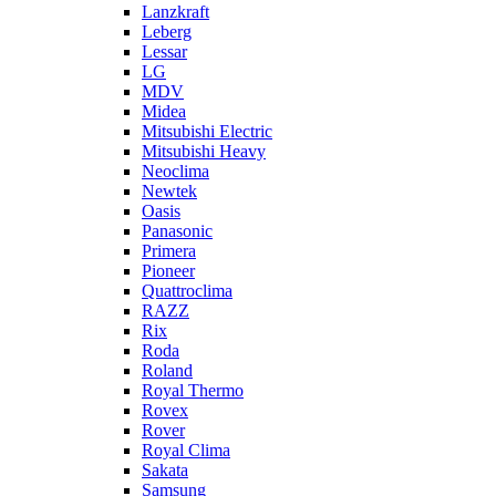
Lanzkraft
Leberg
Lessar
LG
MDV
Midea
Mitsubishi Electric
Mitsubishi Heavy
Neoclima
Newtek
Oasis
Panasonic
Primera
Pioneer
Quattroclima
RAZZ
Rix
Roda
Roland
Royal Thermo
Rovex
Rover
Royal Clima
Sakata
Samsung