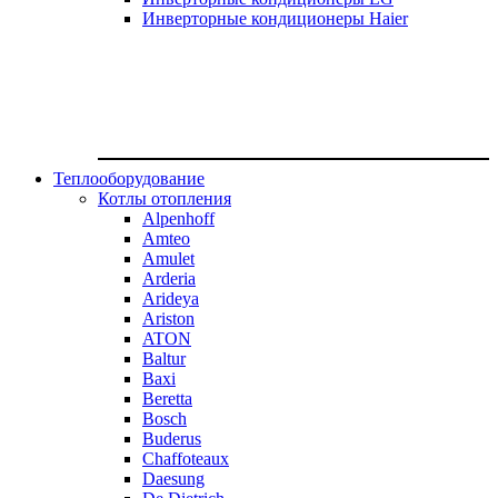
Инверторные кондиционеры Haier
Теплооборудование
Котлы отопления
Alpenhoff
Amteo
Amulet
Arderia
Arideya
Ariston
ATON
Baltur
Baxi
Beretta
Bosch
Buderus
Chaffoteaux
Daesung