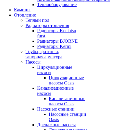
Теплооборудование
Камины
Отопление
Теплый пол
Радиаторы отопления
Радиаторы Kentatsu
furst
Радиаторы BJÖRNE
Радиаторы Kermi
Трубы, фитинги,
запорная арматура
Насосы
Циркуляционные
насосы
Циркуляционные
насосы Oasis
Канализационные
насосы
Канализационные
насосы Oasis
Насосные станции
Насосные станции
Oasis
Дренажные насосы
Дренажные насосы