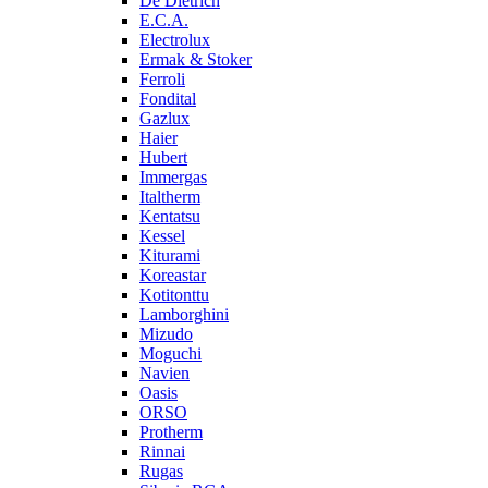
De Dietrich
E.C.A.
Electrolux
Ermak & Stoker
Ferroli
Fondital
Gazlux
Haier
Hubert
Immergas
Italtherm
Kentatsu
Kessel
Kiturami
Koreastar
Kotitonttu
Lamborghini
Mizudo
Moguchi
Navien
Oasis
ORSO
Protherm
Rinnai
Rugas