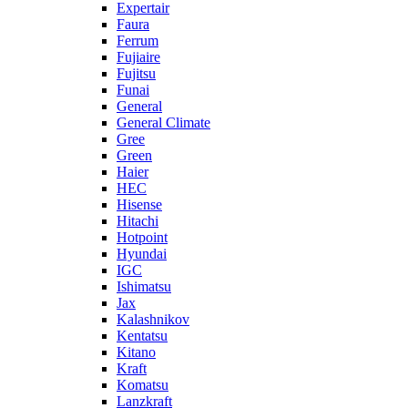
Expertair
Faura
Ferrum
Fujiaire
Fujitsu
Funai
General
General Climate
Gree
Green
Haier
HEC
Hisense
Hitachi
Hotpoint
Hyundai
IGC
Ishimatsu
Jax
Kalashnikov
Kentatsu
Kitano
Kraft
Komatsu
Lanzkraft