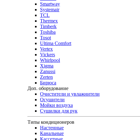
Smartway
Systemair
TCL
Thermex
Timberk
Toshiba
Tosot
Ultima Comfort
Vertex
Vickers
Whirlpool
Xigma
Zanussi
Zerten
Бирюса
Доп. оборудование
Очистители и увлажнители
Осушители
Мойки воздуха
Сушилки для рук
Типы кондиционеров
Настенные
Канальные
Кассетные