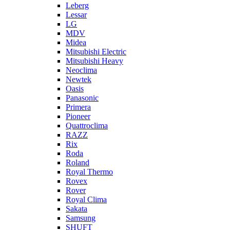
Leberg
Lessar
LG
MDV
Midea
Mitsubishi Electric
Mitsubishi Heavy
Neoclima
Newtek
Oasis
Panasonic
Primera
Pioneer
Quattroclima
RAZZ
Rix
Roda
Roland
Royal Thermo
Rovex
Rover
Royal Clima
Sakata
Samsung
SHUFT