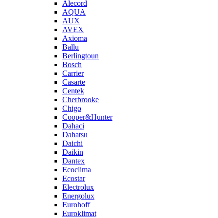
Alecord
AQUA
AUX
AVEX
Axioma
Ballu
Berlingtoun
Bosch
Carrier
Casarte
Centek
Cherbrooke
Chigo
Cooper&Hunter
Dahaci
Dahatsu
Daichi
Daikin
Dantex
Ecoclima
Ecostar
Electrolux
Energolux
Eurohoff
Euroklimat