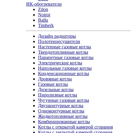
ИК-обогреватели
Zilon
Noirot
Ballu
Timberk
Дизайн радиаторы
Полотенцесушители
Настенные газовые котлы
Твердотопливные котлы
Парапетные газовые котлы
Электрические котлы
Напольные газовые котлы
Конденсационные котлы
Дровяные котлы
Газовые котлы
Дизельные котлы
Пиролизные котлы
Чугунные газовые котлы
Двухконтурные котлы
Одноконтурные котлы
Жидкотопливные котлы
Комбинированные котлы
Котлы с открытой камерой сгорания
Котлы с закрытой камерой сгорания