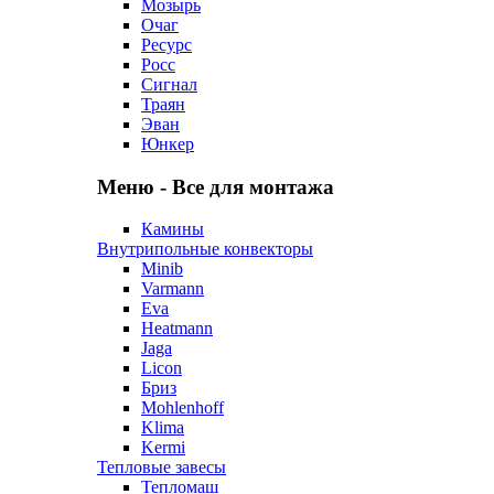
Мозырь
Очаг
Ресурс
Росс
Сигнал
Траян
Эван
Юнкер
Меню - Все для монтажа
Камины
Внутрипольные конвекторы
Minib
Varmann
Eva
Heatmann
Jaga
Licon
Бриз
Mohlenhoff
Klima
Kermi
Тепловые завесы
Тепломаш