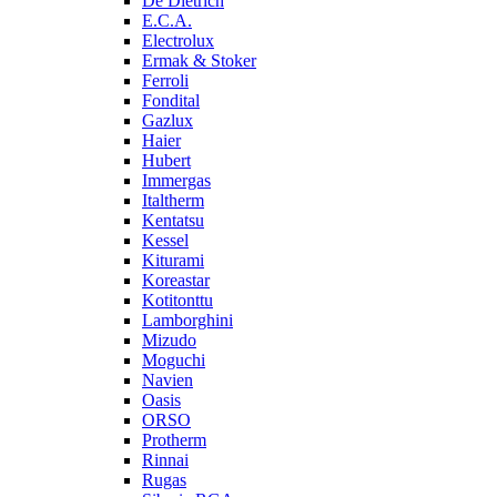
De Dietrich
E.C.A.
Electrolux
Ermak & Stoker
Ferroli
Fondital
Gazlux
Haier
Hubert
Immergas
Italtherm
Kentatsu
Kessel
Kiturami
Koreastar
Kotitonttu
Lamborghini
Mizudo
Moguchi
Navien
Oasis
ORSO
Protherm
Rinnai
Rugas