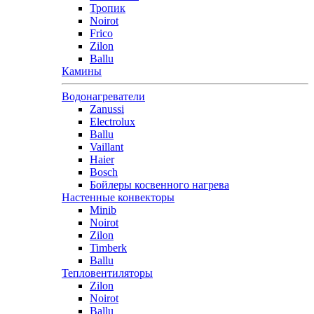
Тропик
Noirot
Frico
Zilon
Ballu
Камины
Водонагреватели
Zanussi
Electrolux
Ballu
Vaillant
Haier
Bosch
Бойлеры косвенного нагрева
Настенные конвекторы
Minib
Noirot
Zilon
Timberk
Ballu
Тепловентиляторы
Zilon
Noirot
Ballu