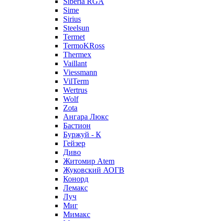
Siberia RGA
Sime
Sirius
Steelsun
Termet
TermoKRoss
Thermex
Vaillant
Viessmann
VilTerm
Wertrus
Wolf
Zota
Ангара Люкс
Бастион
Буржуй - К
Гейзер
Диво
Житомир Аtem
Жуковский АОГВ
Конорд
Лемакс
Луч
Миг
Мимакс