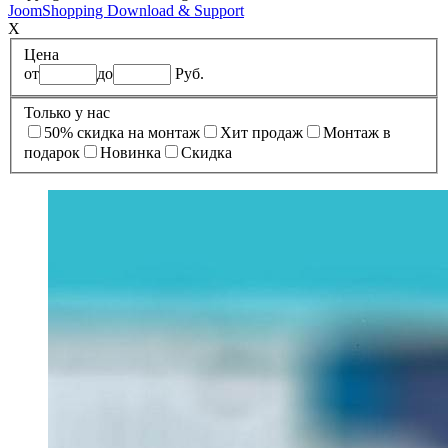
JoomShopping Download & Support
X
Цена
от
до
Руб.
Только у нас
50% cкидка на монтаж
Xит продаж
Монтаж в
подарок
Новинка
Скидка