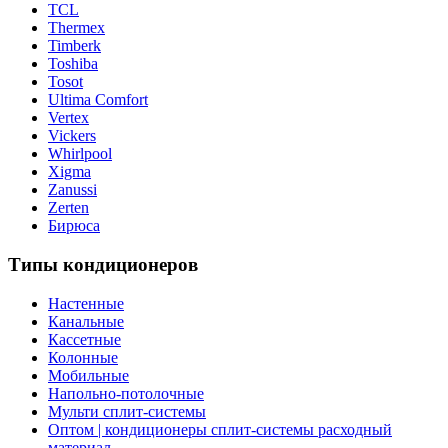
TCL
Thermex
Timberk
Toshiba
Tosot
Ultima Comfort
Vertex
Vickers
Whirlpool
Xigma
Zanussi
Zerten
Бирюса
Типы кондиционеров
Настенные
Канальные
Кассетные
Колонные
Мобильные
Напольно-потолочные
Мульти сплит-системы
Оптом | кондиционеры сплит-системы расходный
материал