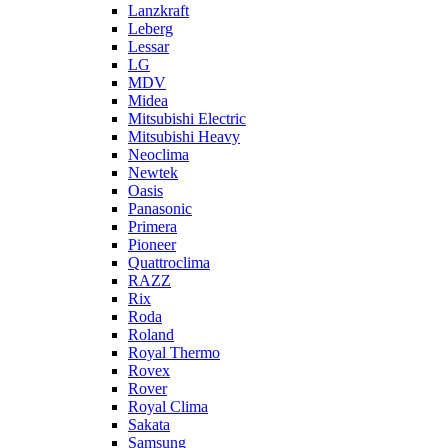
Lanzkraft
Leberg
Lessar
LG
MDV
Midea
Mitsubishi Electric
Mitsubishi Heavy
Neoclima
Newtek
Oasis
Panasonic
Primera
Pioneer
Quattroclima
RAZZ
Rix
Roda
Roland
Royal Thermo
Rovex
Rover
Royal Clima
Sakata
Samsung