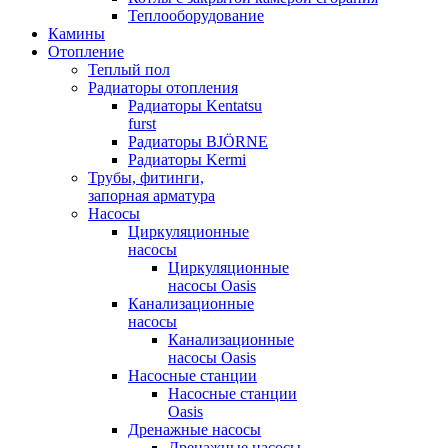
Теплооборудование
Камины
Отопление
Теплый пол
Радиаторы отопления
Радиаторы Kentatsu
furst
Радиаторы BJÖRNE
Радиаторы Kermi
Трубы, фитинги,
запорная арматура
Насосы
Циркуляционные
насосы
Циркуляционные
насосы Oasis
Канализационные
насосы
Канализационные
насосы Oasis
Насосные станции
Насосные станции
Oasis
Дренажные насосы
Дренажные насосы