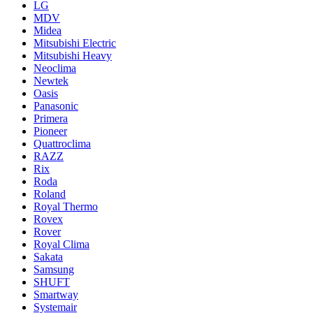
LG
MDV
Midea
Mitsubishi Electric
Mitsubishi Heavy
Neoclima
Newtek
Oasis
Panasonic
Primera
Pioneer
Quattroclima
RAZZ
Rix
Roda
Roland
Royal Thermo
Rovex
Rover
Royal Clima
Sakata
Samsung
SHUFT
Smartway
Systemair