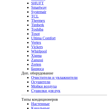
SHUFT
Smartway
Systemair
TCL
Thermex
Timberk
Toshiba
Tosot
Ultima Comfort
Vertex
Vickers
Whirlpool
Xigma
Zanussi
Zerten
Бирюса
Доп. оборудование
Очистители и увлажнители
Осушители
Мойки воздуха
Сушилки для рук
Типы кондиционеров
Настенные
Канальные