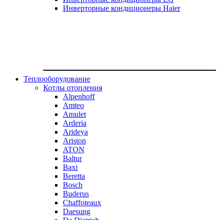
Инверторные кондиционеры Haier
Теплооборудование
Котлы отопления
Alpenhoff
Amteo
Amulet
Arderia
Arideya
Ariston
ATON
Baltur
Baxi
Beretta
Bosch
Buderus
Chaffoteaux
Daesung