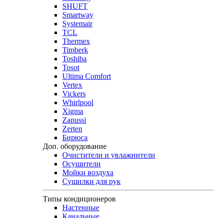
SHUFT
Smartway
Systemair
TCL
Thermex
Timberk
Toshiba
Tosot
Ultima Comfort
Vertex
Vickers
Whirlpool
Xigma
Zanussi
Zerten
Бирюса
Доп. оборудование
Очистители и увлажнители
Осушители
Мойки воздуха
Сушилки для рук
Типы кондиционеров
Настенные
Канальные