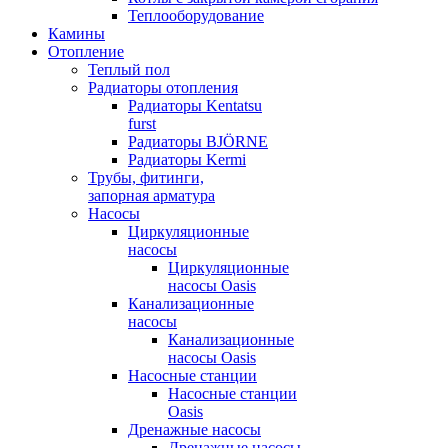
Теплооборудование
Камины
Отопление
Теплый пол
Радиаторы отопления
Радиаторы Kentatsu
furst
Радиаторы BJÖRNE
Радиаторы Kermi
Трубы, фитинги,
запорная арматура
Насосы
Циркуляционные
насосы
Циркуляционные
насосы Oasis
Канализационные
насосы
Канализационные
насосы Oasis
Насосные станции
Насосные станции
Oasis
Дренажные насосы
Дренажные насосы