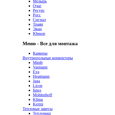
Мозырь
Очаг
Ресурс
Росс
Сигнал
Траян
Эван
Юнкер
Меню - Все для монтажа
Камины
Внутрипольные конвекторы
Minib
Varmann
Eva
Heatmann
Jaga
Licon
Бриз
Mohlenhoff
Klima
Kermi
Тепловые завесы
Тепломаш