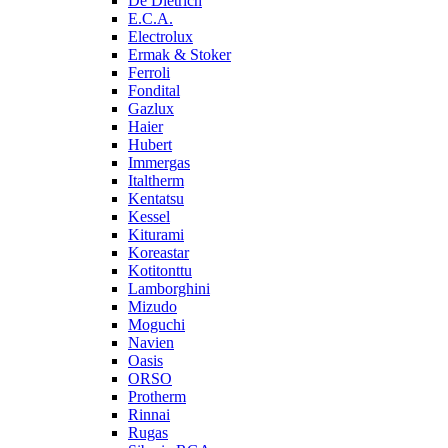
De Dietrich
E.C.A.
Electrolux
Ermak & Stoker
Ferroli
Fondital
Gazlux
Haier
Hubert
Immergas
Italtherm
Kentatsu
Kessel
Kiturami
Koreastar
Kotitonttu
Lamborghini
Mizudo
Moguchi
Navien
Oasis
ORSO
Protherm
Rinnai
Rugas