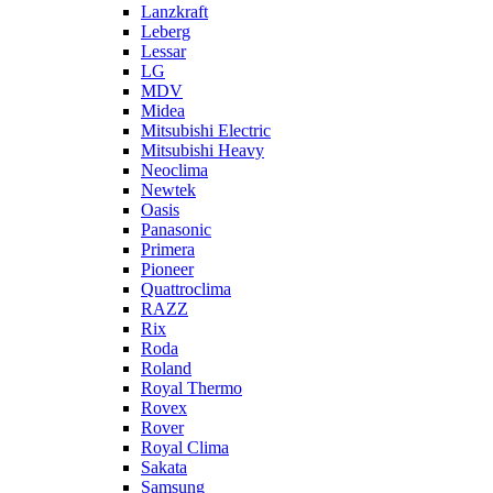
Lanzkraft
Leberg
Lessar
LG
MDV
Midea
Mitsubishi Electric
Mitsubishi Heavy
Neoclima
Newtek
Oasis
Panasonic
Primera
Pioneer
Quattroclima
RAZZ
Rix
Roda
Roland
Royal Thermo
Rovex
Rover
Royal Clima
Sakata
Samsung