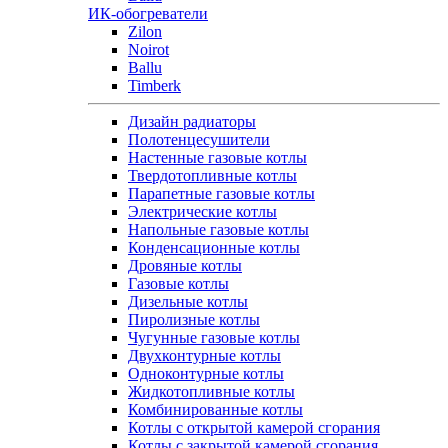
ИК-обогреватели
Zilon
Noirot
Ballu
Timberk
Дизайн радиаторы
Полотенцесушители
Настенные газовые котлы
Твердотопливные котлы
Парапетные газовые котлы
Электрические котлы
Напольные газовые котлы
Конденсационные котлы
Дровяные котлы
Газовые котлы
Дизельные котлы
Пиролизные котлы
Чугунные газовые котлы
Двухконтурные котлы
Одноконтурные котлы
Жидкотопливные котлы
Комбинированные котлы
Котлы с открытой камерой сгорания
Котлы с закрытой камерой сгорания