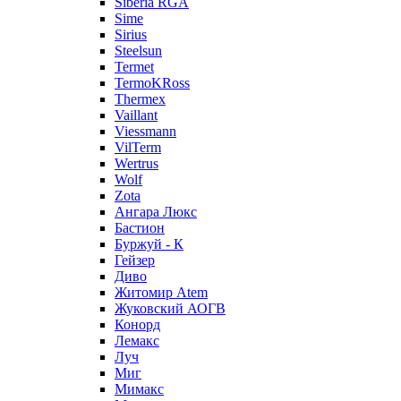
Siberia RGA
Sime
Sirius
Steelsun
Termet
TermoKRoss
Thermex
Vaillant
Viessmann
VilTerm
Wertrus
Wolf
Zota
Ангара Люкс
Бастион
Буржуй - К
Гейзер
Диво
Житомир Аtem
Жуковский АОГВ
Конорд
Лемакс
Луч
Миг
Мимакс