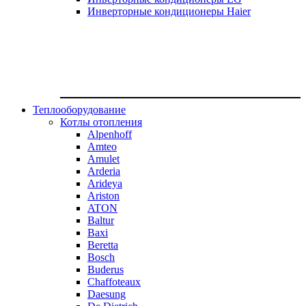
Инверторные кондиционеры Haier
Теплооборудование
Котлы отопления
Alpenhoff
Amteo
Amulet
Arderia
Arideya
Ariston
ATON
Baltur
Baxi
Beretta
Bosch
Buderus
Chaffoteaux
Daesung