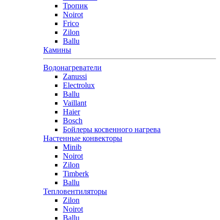
Тропик
Noirot
Frico
Zilon
Ballu
Камины
Водонагреватели
Zanussi
Electrolux
Ballu
Vaillant
Haier
Bosch
Бойлеры косвенного нагрева
Настенные конвекторы
Minib
Noirot
Zilon
Timberk
Ballu
Тепловентиляторы
Zilon
Noirot
Ballu