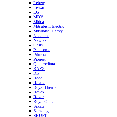
Leberg
Lessar
LG
MDV
Midea
Mitsubishi Electric
Mitsubishi Heavy
Neoclima
Newtek
Oasis
Panasonic
Primera
Pioneer
Quattroclima
RAZZ
Rix
Roda
Roland
Royal Thermo
Rovex
Rover
Royal Clima
Sakata
Samsung
SHUFT