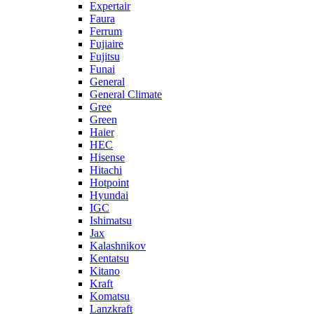
Expertair
Faura
Ferrum
Fujiaire
Fujitsu
Funai
General
General Climate
Gree
Green
Haier
HEC
Hisense
Hitachi
Hotpoint
Hyundai
IGC
Ishimatsu
Jax
Kalashnikov
Kentatsu
Kitano
Kraft
Komatsu
Lanzkraft