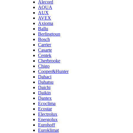
Alecord
AQUA
AUX
AVEX
Axioma
Ballu
Berlingtoun
Bosch
Carrier
Casarte
Centek
Cherbrooke
Chigo
Cooper&Hunter
Dahaci
Dahatsu
Daichi
Daikin
Dantex
Ecoclima
Ecostar
Electrolux
Energolux
Eurohoff
Euroklimat