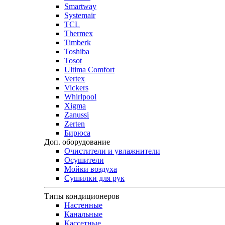
Smartway
Systemair
TCL
Thermex
Timberk
Toshiba
Tosot
Ultima Comfort
Vertex
Vickers
Whirlpool
Xigma
Zanussi
Zerten
Бирюса
Доп. оборудование
Очистители и увлажнители
Осушители
Мойки воздуха
Сушилки для рук
Типы кондиционеров
Настенные
Канальные
Кассетные