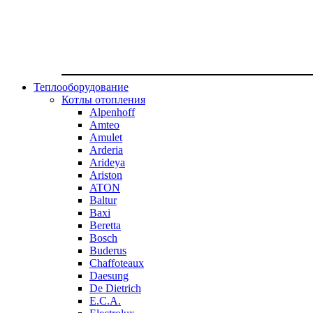
Теплооборудование
Котлы отопления
Alpenhoff
Amteo
Amulet
Arderia
Arideya
Ariston
ATON
Baltur
Baxi
Beretta
Bosch
Buderus
Chaffoteaux
Daesung
De Dietrich
E.C.A.