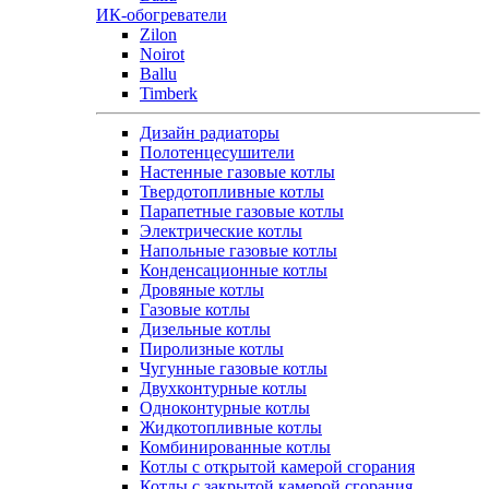
ИК-обогреватели
Zilon
Noirot
Ballu
Timberk
Дизайн радиаторы
Полотенцесушители
Настенные газовые котлы
Твердотопливные котлы
Парапетные газовые котлы
Электрические котлы
Напольные газовые котлы
Конденсационные котлы
Дровяные котлы
Газовые котлы
Дизельные котлы
Пиролизные котлы
Чугунные газовые котлы
Двухконтурные котлы
Одноконтурные котлы
Жидкотопливные котлы
Комбинированные котлы
Котлы с открытой камерой сгорания
Котлы с закрытой камерой сгорания