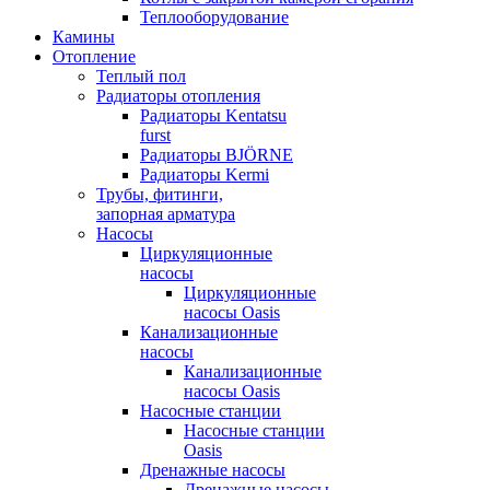
Теплооборудование
Камины
Отопление
Теплый пол
Радиаторы отопления
Радиаторы Kentatsu
furst
Радиаторы BJÖRNE
Радиаторы Kermi
Трубы, фитинги,
запорная арматура
Насосы
Циркуляционные
насосы
Циркуляционные
насосы Oasis
Канализационные
насосы
Канализационные
насосы Oasis
Насосные станции
Насосные станции
Oasis
Дренажные насосы
Дренажные насосы