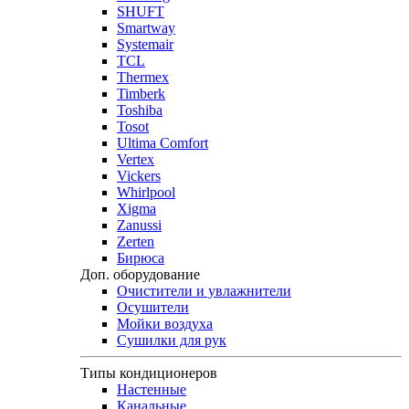
SHUFT
Smartway
Systemair
TCL
Thermex
Timberk
Toshiba
Tosot
Ultima Comfort
Vertex
Vickers
Whirlpool
Xigma
Zanussi
Zerten
Бирюса
Доп. оборудование
Очистители и увлажнители
Осушители
Мойки воздуха
Сушилки для рук
Типы кондиционеров
Настенные
Канальные