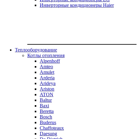
Инверторные кондиционеры Haier
Теплооборудование
Котлы отопления
Alpenhoff
Amteo
Amulet
Arderia
Arideya
Ariston
ATON
Baltur
Baxi
Beretta
Bosch
Buderus
Chaffoteaux
Daesung