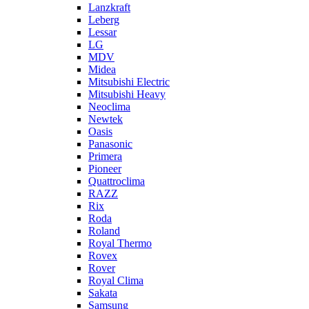
Lanzkraft
Leberg
Lessar
LG
MDV
Midea
Mitsubishi Electric
Mitsubishi Heavy
Neoclima
Newtek
Oasis
Panasonic
Primera
Pioneer
Quattroclima
RAZZ
Rix
Roda
Roland
Royal Thermo
Rovex
Rover
Royal Clima
Sakata
Samsung