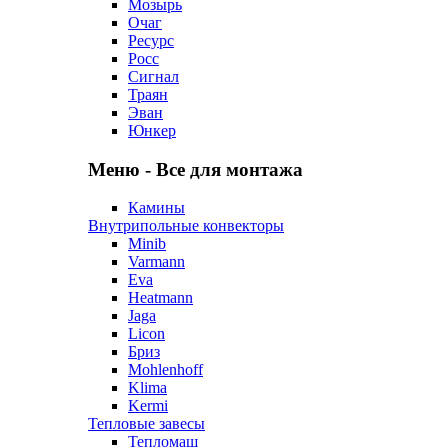
Мозырь
Очаг
Ресурс
Росс
Сигнал
Траян
Эван
Юнкер
Меню - Все для монтажа
Камины
Внутрипольные конвекторы
Minib
Varmann
Eva
Heatmann
Jaga
Licon
Бриз
Mohlenhoff
Klima
Kermi
Тепловые завесы
Тепломаш