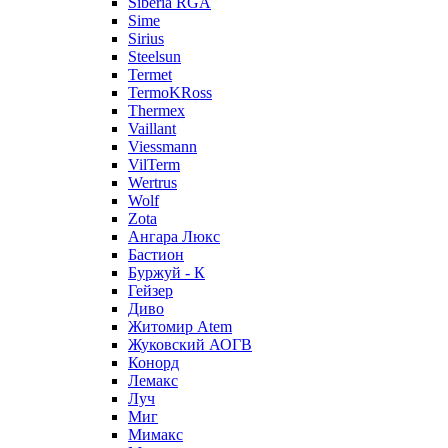
Siberia RGA
Sime
Sirius
Steelsun
Termet
TermoKRoss
Thermex
Vaillant
Viessmann
VilTerm
Wertrus
Wolf
Zota
Ангара Люкс
Бастион
Буржуй - К
Гейзер
Диво
Житомир Аtem
Жуковский АОГВ
Конорд
Лемакс
Луч
Миг
Мимакс