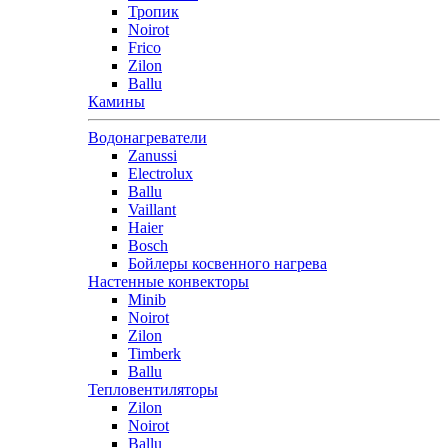
Тропик
Noirot
Frico
Zilon
Ballu
Камины
Водонагреватели
Zanussi
Electrolux
Ballu
Vaillant
Haier
Bosch
Бойлеры косвенного нагрева
Настенные конвекторы
Minib
Noirot
Zilon
Timberk
Ballu
Тепловентиляторы
Zilon
Noirot
Ballu