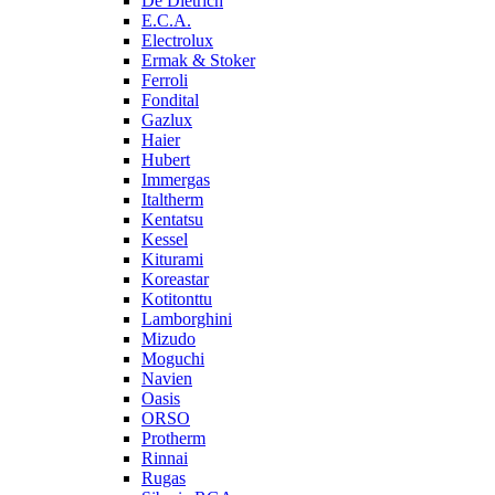
De Dietrich
E.C.A.
Electrolux
Ermak & Stoker
Ferroli
Fondital
Gazlux
Haier
Hubert
Immergas
Italtherm
Kentatsu
Kessel
Kiturami
Koreastar
Kotitonttu
Lamborghini
Mizudo
Moguchi
Navien
Oasis
ORSO
Protherm
Rinnai
Rugas