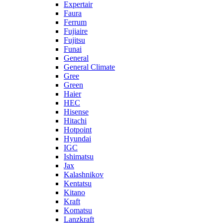
Expertair
Faura
Ferrum
Fujiaire
Fujitsu
Funai
General
General Climate
Gree
Green
Haier
HEC
Hisense
Hitachi
Hotpoint
Hyundai
IGC
Ishimatsu
Jax
Kalashnikov
Kentatsu
Kitano
Kraft
Komatsu
Lanzkraft