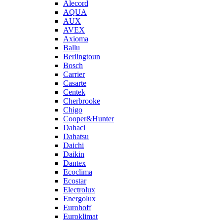
Alecord
AQUA
AUX
AVEX
Axioma
Ballu
Berlingtoun
Bosch
Carrier
Casarte
Centek
Cherbrooke
Chigo
Cooper&Hunter
Dahaci
Dahatsu
Daichi
Daikin
Dantex
Ecoclima
Ecostar
Electrolux
Energolux
Eurohoff
Euroklimat