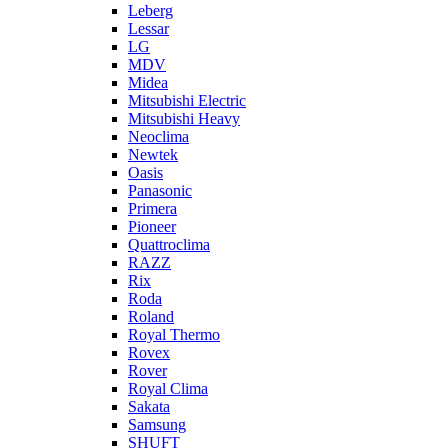
Leberg
Lessar
LG
MDV
Midea
Mitsubishi Electric
Mitsubishi Heavy
Neoclima
Newtek
Oasis
Panasonic
Primera
Pioneer
Quattroclima
RAZZ
Rix
Roda
Roland
Royal Thermo
Rovex
Rover
Royal Clima
Sakata
Samsung
SHUFT