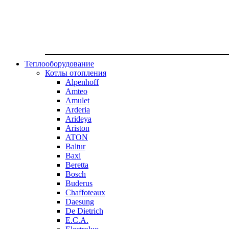
Теплооборудование
Котлы отопления
Alpenhoff
Amteo
Amulet
Arderia
Arideya
Ariston
ATON
Baltur
Baxi
Beretta
Bosch
Buderus
Chaffoteaux
Daesung
De Dietrich
E.C.A.