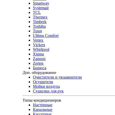
Smartway
Systemair
TCL
Thermex
Timberk
Toshiba
Tosot
Ultima Comfort
Vertex
Vickers
Whirlpool
Xigma
Zanussi
Zerten
Бирюса
Доп. оборудование
Очистители и увлажнители
Осушители
Мойки воздуха
Сушилки для рук
Типы кондиционеров
Настенные
Канальные
Кассетные