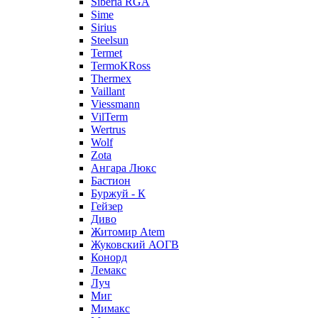
Siberia RGA
Sime
Sirius
Steelsun
Termet
TermoKRoss
Thermex
Vaillant
Viessmann
VilTerm
Wertrus
Wolf
Zota
Ангара Люкс
Бастион
Буржуй - К
Гейзер
Диво
Житомир Аtem
Жуковский АОГВ
Конорд
Лемакс
Луч
Миг
Мимакс