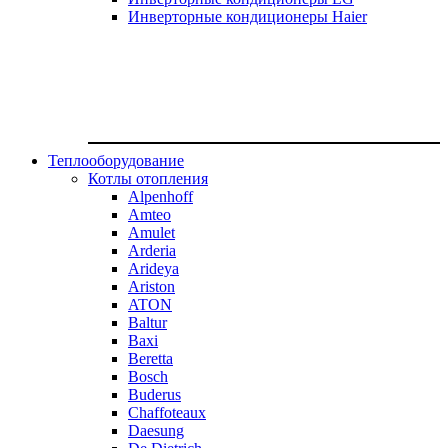
Инверторные кондиционеры Haier
Теплооборудование
Котлы отопления
Alpenhoff
Amteo
Amulet
Arderia
Arideya
Ariston
ATON
Baltur
Baxi
Beretta
Bosch
Buderus
Chaffoteaux
Daesung