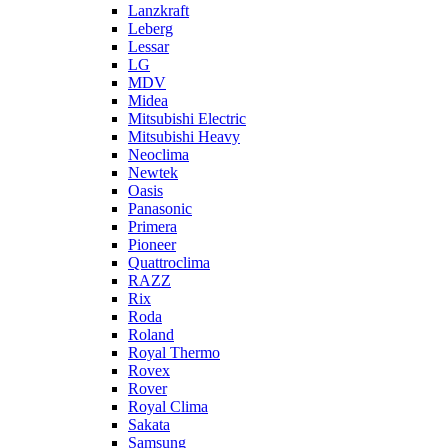
Lanzkraft
Leberg
Lessar
LG
MDV
Midea
Mitsubishi Electric
Mitsubishi Heavy
Neoclima
Newtek
Oasis
Panasonic
Primera
Pioneer
Quattroclima
RAZZ
Rix
Roda
Roland
Royal Thermo
Rovex
Rover
Royal Clima
Sakata
Samsung