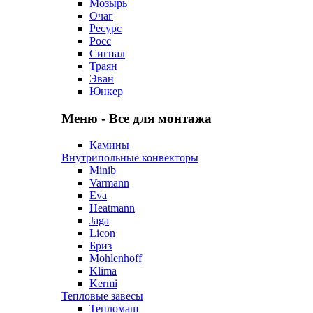
Мозырь
Очаг
Ресурс
Росс
Сигнал
Траян
Эван
Юнкер
Меню - Все для монтажа
Камины
Внутрипольные конвекторы
Minib
Varmann
Eva
Heatmann
Jaga
Licon
Бриз
Mohlenhoff
Klima
Kermi
Тепловые завесы
Тепломаш