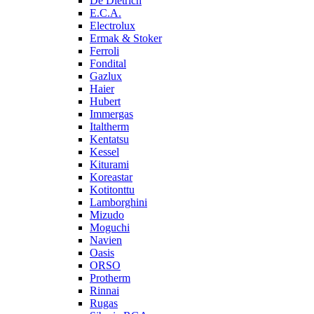
De Dietrich
E.C.A.
Electrolux
Ermak & Stoker
Ferroli
Fondital
Gazlux
Haier
Hubert
Immergas
Italtherm
Kentatsu
Kessel
Kiturami
Koreastar
Kotitonttu
Lamborghini
Mizudo
Moguchi
Navien
Oasis
ORSO
Protherm
Rinnai
Rugas