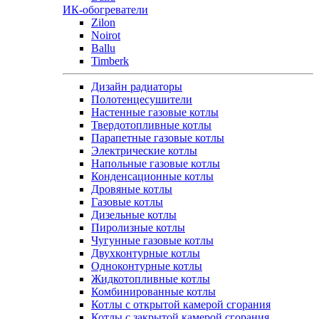
ИК-обогреватели
Zilon
Noirot
Ballu
Timberk
Дизайн радиаторы
Полотенцесушители
Настенные газовые котлы
Твердотопливные котлы
Парапетные газовые котлы
Электрические котлы
Напольные газовые котлы
Конденсационные котлы
Дровяные котлы
Газовые котлы
Дизельные котлы
Пиролизные котлы
Чугунные газовые котлы
Двухконтурные котлы
Одноконтурные котлы
Жидкотопливные котлы
Комбинированные котлы
Котлы с открытой камерой сгорания
Котлы с закрытой камерой сгорания