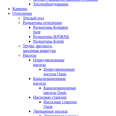
Теплооборудование
Камины
Отопление
Теплый пол
Радиаторы отопления
Радиаторы Kentatsu
furst
Радиаторы BJÖRNE
Радиаторы Kermi
Трубы, фитинги,
запорная арматура
Насосы
Циркуляционные
насосы
Циркуляционные
насосы Oasis
Канализационные
насосы
Канализационные
насосы Oasis
Насосные станции
Насосные станции
Oasis
Дренажные насосы
Дренажные насосы