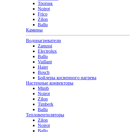
Тропик
Noirot
Frico
Zilon
Ballu
Камины
Водонагреватели
Zanussi
Electrolux
Ballu
Vaillant
Haier
Bosch
Бойлеры косвенного нагрева
Настенные конвекторы
Minib
Noirot
Zilon
Timberk
Ballu
Тепловентиляторы
Zilon
Noirot
Ballu