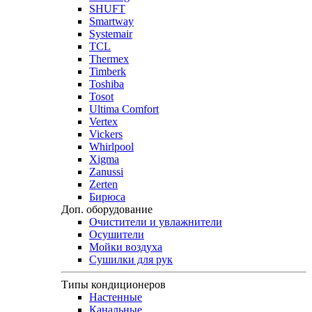
SHUFT
Smartway
Systemair
TCL
Thermex
Timberk
Toshiba
Tosot
Ultima Comfort
Vertex
Vickers
Whirlpool
Xigma
Zanussi
Zerten
Бирюса
Доп. оборудование
Очистители и увлажнители
Осушители
Мойки воздуха
Сушилки для рук
Типы кондиционеров
Настенные
Канальные