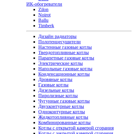
ИК-обогреватели
Zilon
Noirot
Ballu
Timberk
Дизайн радиаторы
Полотенцесушители
Настенные газовые котлы
Твердотопливные котлы
Парапетные газовые котлы
Электрические котлы
Напольные газовые котлы
Конденсационные котлы
Дровяные котлы
Газовые котлы
Дизельные котлы
Пиролизные котлы
Чугунные газовые котлы
Двухконтурные котлы
Одноконтурные котлы
Жидкотопливные котлы
Комбинированные котлы
Котлы с открытой камерой сгорания
Котлы с закрытой камерой сгорания