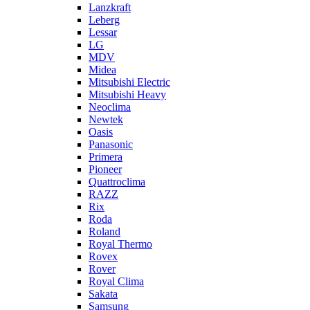
Lanzkraft
Leberg
Lessar
LG
MDV
Midea
Mitsubishi Electric
Mitsubishi Heavy
Neoclima
Newtek
Oasis
Panasonic
Primera
Pioneer
Quattroclima
RAZZ
Rix
Roda
Roland
Royal Thermo
Rovex
Rover
Royal Clima
Sakata
Samsung