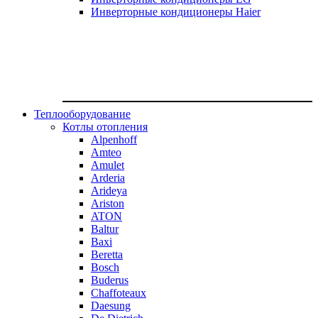
Инверторные кондиционеры Haier
Теплооборудование
Котлы отопления
Alpenhoff
Amteo
Amulet
Arderia
Arideya
Ariston
ATON
Baltur
Baxi
Beretta
Bosch
Buderus
Chaffoteaux
Daesung