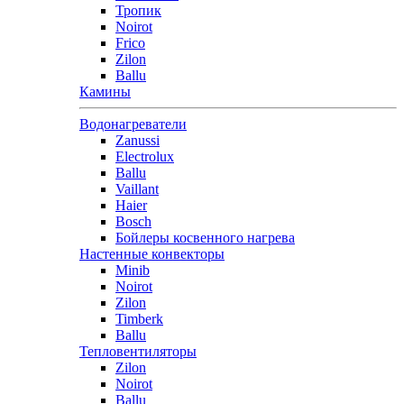
Тропик
Noirot
Frico
Zilon
Ballu
Камины
Водонагреватели
Zanussi
Electrolux
Ballu
Vaillant
Haier
Bosch
Бойлеры косвенного нагрева
Настенные конвекторы
Minib
Noirot
Zilon
Timberk
Ballu
Тепловентиляторы
Zilon
Noirot
Ballu