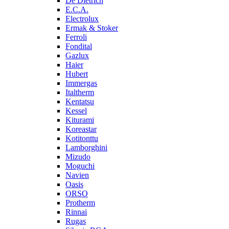
De Dietrich
E.C.A.
Electrolux
Ermak & Stoker
Ferroli
Fondital
Gazlux
Haier
Hubert
Immergas
Italtherm
Kentatsu
Kessel
Kiturami
Koreastar
Kotitonttu
Lamborghini
Mizudo
Moguchi
Navien
Oasis
ORSO
Protherm
Rinnai
Rugas