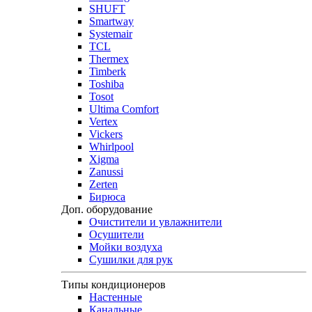
SHUFT
Smartway
Systemair
TCL
Thermex
Timberk
Toshiba
Tosot
Ultima Comfort
Vertex
Vickers
Whirlpool
Xigma
Zanussi
Zerten
Бирюса
Доп. оборудование
Очистители и увлажнители
Осушители
Мойки воздуха
Сушилки для рук
Типы кондиционеров
Настенные
Канальные