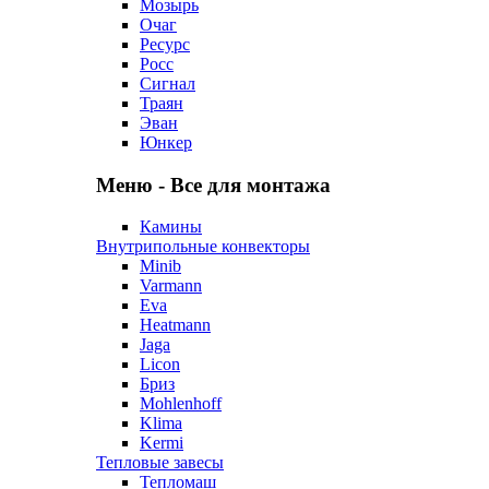
Мозырь
Очаг
Ресурс
Росс
Сигнал
Траян
Эван
Юнкер
Меню - Все для монтажа
Камины
Внутрипольные конвекторы
Minib
Varmann
Eva
Heatmann
Jaga
Licon
Бриз
Mohlenhoff
Klima
Kermi
Тепловые завесы
Тепломаш