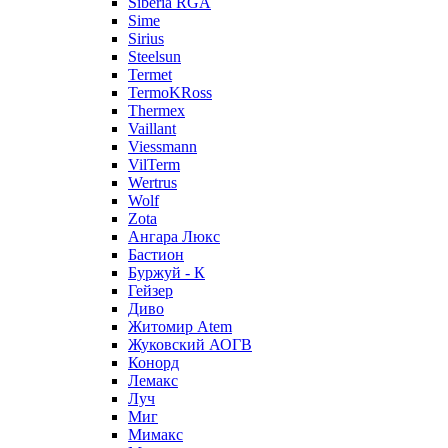
Siberia RGA
Sime
Sirius
Steelsun
Termet
TermoKRoss
Thermex
Vaillant
Viessmann
VilTerm
Wertrus
Wolf
Zota
Ангара Люкс
Бастион
Буржуй - К
Гейзер
Диво
Житомир Аtem
Жуковский АОГВ
Конорд
Лемакс
Луч
Миг
Мимакс