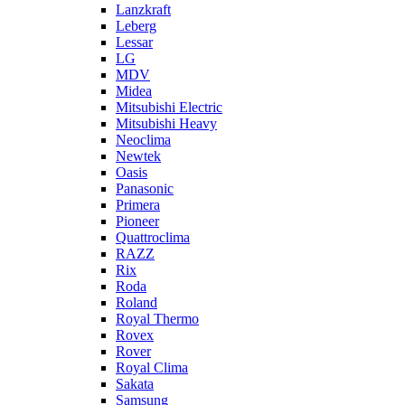
Lanzkraft
Leberg
Lessar
LG
MDV
Midea
Mitsubishi Electric
Mitsubishi Heavy
Neoclima
Newtek
Oasis
Panasonic
Primera
Pioneer
Quattroclima
RAZZ
Rix
Roda
Roland
Royal Thermo
Rovex
Rover
Royal Clima
Sakata
Samsung