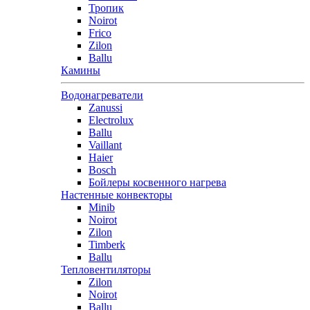
Тропик
Noirot
Frico
Zilon
Ballu
Камины
Водонагреватели
Zanussi
Electrolux
Ballu
Vaillant
Haier
Bosch
Бойлеры косвенного нагрева
Настенные конвекторы
Minib
Noirot
Zilon
Timberk
Ballu
Тепловентиляторы
Zilon
Noirot
Ballu