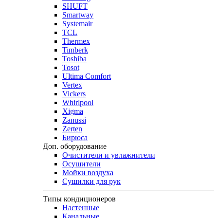
SHUFT
Smartway
Systemair
TCL
Thermex
Timberk
Toshiba
Tosot
Ultima Comfort
Vertex
Vickers
Whirlpool
Xigma
Zanussi
Zerten
Бирюса
Доп. оборудование
Очистители и увлажнители
Осушители
Мойки воздуха
Сушилки для рук
Типы кондиционеров
Настенные
Канальные