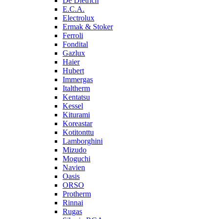
De Dietrich
E.C.A.
Electrolux
Ermak & Stoker
Ferroli
Fondital
Gazlux
Haier
Hubert
Immergas
Italtherm
Kentatsu
Kessel
Kiturami
Koreastar
Kotitonttu
Lamborghini
Mizudo
Moguchi
Navien
Oasis
ORSO
Protherm
Rinnai
Rugas