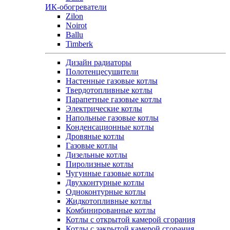
ИК-обогреватели
Zilon
Noirot
Ballu
Timberk
Дизайн радиаторы
Полотенцесушители
Настенные газовые котлы
Твердотопливные котлы
Парапетные газовые котлы
Электрические котлы
Напольные газовые котлы
Конденсационные котлы
Дровяные котлы
Газовые котлы
Дизельные котлы
Пиролизные котлы
Чугунные газовые котлы
Двухконтурные котлы
Одноконтурные котлы
Жидкотопливные котлы
Комбинированные котлы
Котлы с открытой камерой сгорания
Котлы с закрытой камерой сгорания