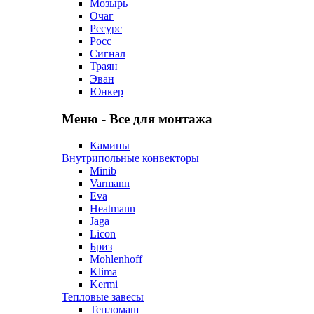
Мозырь
Очаг
Ресурс
Росс
Сигнал
Траян
Эван
Юнкер
Меню - Все для монтажа
Камины
Внутрипольные конвекторы
Minib
Varmann
Eva
Heatmann
Jaga
Licon
Бриз
Mohlenhoff
Klima
Kermi
Тепловые завесы
Тепломаш