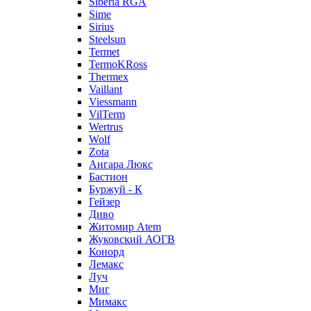
Siberia RGA
Sime
Sirius
Steelsun
Termet
TermoKRoss
Thermex
Vaillant
Viessmann
VilTerm
Wertrus
Wolf
Zota
Ангара Люкс
Бастион
Буржуй - К
Гейзер
Диво
Житомир Аtem
Жуковский АОГВ
Конорд
Лемакс
Луч
Миг
Мимакс