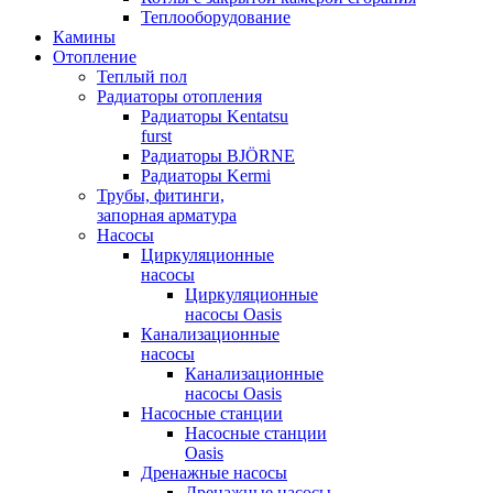
Теплооборудование
Камины
Отопление
Теплый пол
Радиаторы отопления
Радиаторы Kentatsu
furst
Радиаторы BJÖRNE
Радиаторы Kermi
Трубы, фитинги,
запорная арматура
Насосы
Циркуляционные
насосы
Циркуляционные
насосы Oasis
Канализационные
насосы
Канализационные
насосы Oasis
Насосные станции
Насосные станции
Oasis
Дренажные насосы
Дренажные насосы