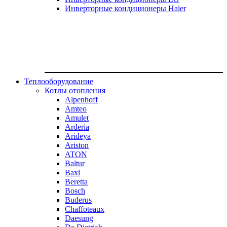
Инверторные кондиционеры Haier
Теплооборудование
Котлы отопления
Alpenhoff
Amteo
Amulet
Arderia
Arideya
Ariston
ATON
Baltur
Baxi
Beretta
Bosch
Buderus
Chaffoteaux
Daesung