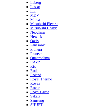
Leberg
Lessar
LG
MDV
Midea
Mitsubishi Electric
Mitsubishi Heavy
Neoclima
Newtek
Oasis
Panasonic
Primera
Pioneer
Quattroclima
RAZZ
Rix
Roda
Roland
Royal Thermo
Rovex
Rover
Royal Clima
Sakata
Samsung
SHUFT