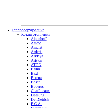
Теплооборудование
Котлы отопления
Alpenhoff
Amteo
Amulet
Arderia
Arideya
Ariston
ATON
Baltur
Baxi
Beretta
Bosch
Buderus
Chaffoteaux
Daesung
De Dietrich
E.C.A.