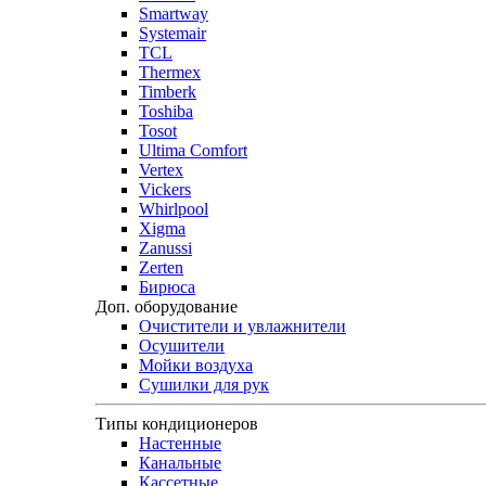
Smartway
Systemair
TCL
Thermex
Timberk
Toshiba
Tosot
Ultima Comfort
Vertex
Vickers
Whirlpool
Xigma
Zanussi
Zerten
Бирюса
Доп. оборудование
Очистители и увлажнители
Осушители
Мойки воздуха
Сушилки для рук
Типы кондиционеров
Настенные
Канальные
Кассетные