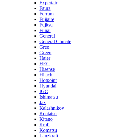
Expertair
Faura
Ferrum
Fujiaire
Fujitsu
Funai
General
General Climate
Gree
Green
Haier
HEC
Hisense
Hitachi
Hotpoint
Hyundai
IGC
Ishimatsu
Jax
Kalashnikov
Kentatsu
Kitano
Kraft
Komatsu
Lanzkraft