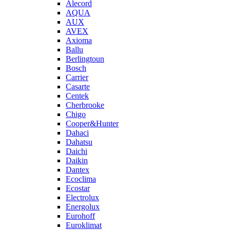
Alecord
AQUA
AUX
AVEX
Axioma
Ballu
Berlingtoun
Bosch
Carrier
Casarte
Centek
Cherbrooke
Chigo
Cooper&Hunter
Dahaci
Dahatsu
Daichi
Daikin
Dantex
Ecoclima
Ecostar
Electrolux
Energolux
Eurohoff
Euroklimat