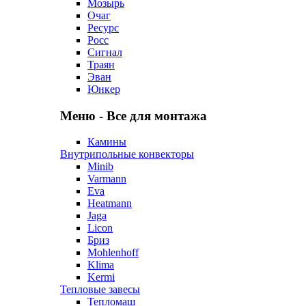
Мозырь
Очаг
Ресурс
Росс
Сигнал
Траян
Эван
Юнкер
Меню - Все для монтажа
Камины
Внутрипольные конвекторы
Minib
Varmann
Eva
Heatmann
Jaga
Licon
Бриз
Mohlenhoff
Klima
Kermi
Тепловые завесы
Тепломаш