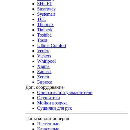
SHUFT
Smartway
Systemair
TCL
Thermex
Timberk
Toshiba
Tosot
Ultima Comfort
Vertex
Vickers
Whirlpool
Xigma
Zanussi
Zerten
Бирюса
Доп. оборудование
Очистители и увлажнители
Осушители
Мойки воздуха
Сушилки для рук
Типы кондиционеров
Настенные
Канальные