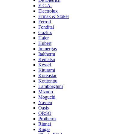
De Dietrich
E.C.A.
Electrolux
Ermak & Stoker
Ferroli
Fondital
Gazlux
Haier
Hubert
Immergas
Italtherm
Kentatsu
Kessel
Kiturami
Koreastar
Kotitonttu
Lamborghini
Mizudo
Moguchi
Navien
Oasis
ORSO
Protherm
Rinnai
Rugas