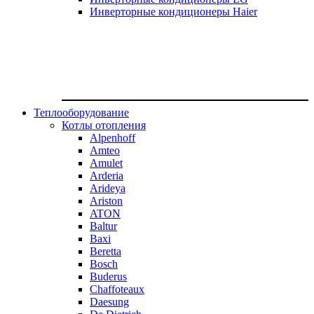
Инверторные кондиционеры Haier
Теплооборудование
Котлы отопления
Alpenhoff
Amteo
Amulet
Arderia
Arideya
Ariston
ATON
Baltur
Baxi
Beretta
Bosch
Buderus
Chaffoteaux
Daesung