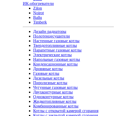
ИК-обогреватели
Zilon
Noirot
Ballu
Timberk
Дизайн радиаторы
Полотенцесушители
Настенные газовые котлы
Твердотопливные котлы
Парапетные газовые котлы
Электрические котлы
Напольные газовые котлы
Конденсационные котлы
Дровяные котлы
Газовые котлы
Дизельные котлы
Пиролизные котлы
Чугунные газовые котлы
Двухконтурные котлы
Одноконтурные котлы
Жидкотопливные котлы
Комбинированные котлы
Котлы с открытой камерой сгорания
Котлы с закрытой камерой сгорания