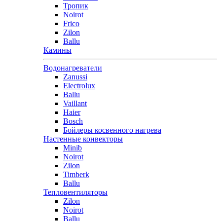
Тропик
Noirot
Frico
Zilon
Ballu
Камины
Водонагреватели
Zanussi
Electrolux
Ballu
Vaillant
Haier
Bosch
Бойлеры косвенного нагрева
Настенные конвекторы
Minib
Noirot
Zilon
Timberk
Ballu
Тепловентиляторы
Zilon
Noirot
Ballu