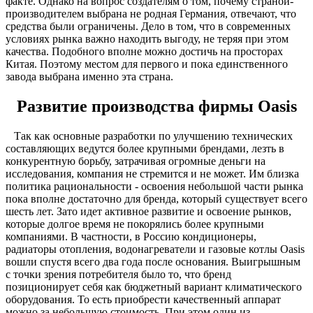
факте. Однако на вопрос создателям о том, почему страной-
производителем выбрана не родная Германия, отвечают, что
средства были ограничены. Дело в том, что в современных
условиях рынка важно находить выгоду, не теряя при этом
качества. Подобного вполне можно достичь на просторах
Китая. Поэтому местом для первого и пока единственного
завода выбрана именно эта страна.
Развитие производства фирмы
Oasis
Так как основные разработки по улучшению технических
составляющих ведутся более крупными брендами, лезть в
конкурентную борьбу, затрачивая огромные деньги на
исследования, компания не стремится и не может. Им близка
политика рациональности - освоения небольшой части рынка
пока вполне достаточно для бренда, который существует всего
шесть лет. Зато идет активное развитие и освоение рынков,
которые долгое время не покорялись более крупными
компаниями. В частности, в Россию кондиционеры,
радиаторы отопления, водонагреватели и газовые котлы Oasis
вошли спустя всего два года после основания. Выигрышным
с точки зрения потребителя было то, что бренд
позиционирует себя как бюджетный вариант климатического
оборудования. То есть приобрести качественный аппарат
можно за небольшую стоимость. При этом один из