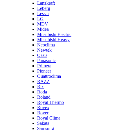
Lanzkraft
Leberg
Lessar
LG
MDV
Midea
Mitsubishi Electric
Mitsubishi Heavy
Neoclima
Newtek
Oasis
Panasonic
Primera
Pioneer
Quattroclima
RAZZ
Rix
Roda
Roland
Royal Thermo
Rovex
Rover
Royal Clima
Sakata
Samsung