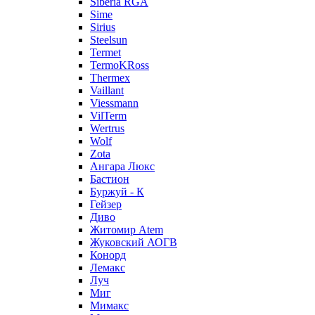
Siberia RGA
Sime
Sirius
Steelsun
Termet
TermoKRoss
Thermex
Vaillant
Viessmann
VilTerm
Wertrus
Wolf
Zota
Ангара Люкс
Бастион
Буржуй - К
Гейзер
Диво
Житомир Аtem
Жуковский АОГВ
Конорд
Лемакс
Луч
Миг
Мимакс