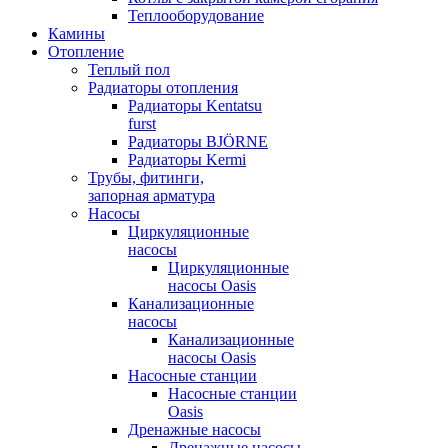
Теплооборудование
Камины
Отопление
Теплый пол
Радиаторы отопления
Радиаторы Kentatsu
furst
Радиаторы BJÖRNE
Радиаторы Kermi
Трубы, фитинги,
запорная арматура
Насосы
Циркуляционные
насосы
Циркуляционные
насосы Oasis
Канализационные
насосы
Канализационные
насосы Oasis
Насосные станции
Насосные станции
Oasis
Дренажные насосы
Дренажные насосы