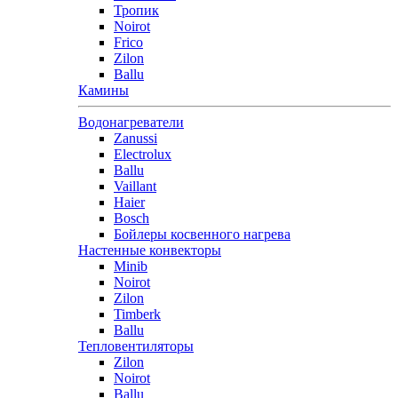
Тропик
Noirot
Frico
Zilon
Ballu
Камины
Водонагреватели
Zanussi
Electrolux
Ballu
Vaillant
Haier
Bosch
Бойлеры косвенного нагрева
Настенные конвекторы
Minib
Noirot
Zilon
Timberk
Ballu
Тепловентиляторы
Zilon
Noirot
Ballu