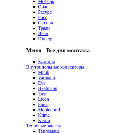
Мозырь
Очаг
Ресурс
Росс
Сигнал
Траян
Эван
Юнкер
Меню - Все для монтажа
Камины
Внутрипольные конвекторы
Minib
Varmann
Eva
Heatmann
Jaga
Licon
Бриз
Mohlenhoff
Klima
Kermi
Тепловые завесы
Тепломаш