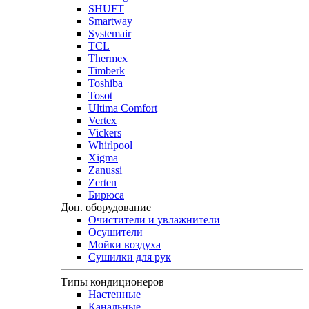
SHUFT
Smartway
Systemair
TCL
Thermex
Timberk
Toshiba
Tosot
Ultima Comfort
Vertex
Vickers
Whirlpool
Xigma
Zanussi
Zerten
Бирюса
Доп. оборудование
Очистители и увлажнители
Осушители
Мойки воздуха
Сушилки для рук
Типы кондиционеров
Настенные
Канальные