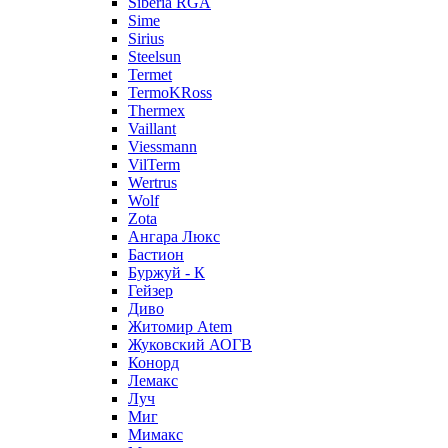
Siberia RGA
Sime
Sirius
Steelsun
Termet
TermoKRoss
Thermex
Vaillant
Viessmann
VilTerm
Wertrus
Wolf
Zota
Ангара Люкс
Бастион
Буржуй - К
Гейзер
Диво
Житомир Аtem
Жуковский АОГВ
Конорд
Лемакс
Луч
Миг
Мимакс