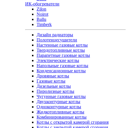
ИК-обогреватели
Zilon
Noirot
Ballu
Timberk
Дизайн радиаторы
Полотенцесушители
Настенные газовые котлы
Твердотопливные котлы
Парапетные газовые котлы
Электрические котлы
Напольные газовые котлы
Конденсационные котлы
Дровяные котлы
Газовые котлы
Дизельные котлы
Пиролизные котлы
Чугунные газовые котлы
Двухконтурные котлы
Одноконтурные котлы
Жидкотопливные котлы
Комбинированные котлы
Котлы с открытой камерой сгорания
Котлы с закрытой камерой сгорания