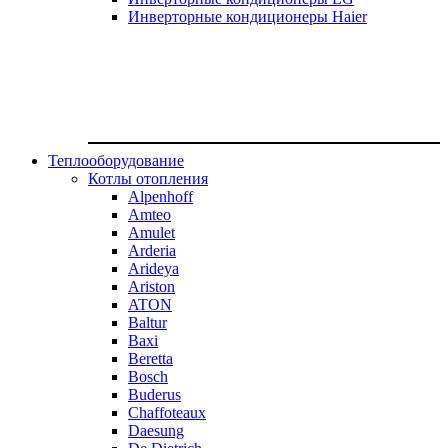
Инверторные кондиционеры Haier
Теплооборудование
Котлы отопления
Alpenhoff
Amteo
Amulet
Arderia
Arideya
Ariston
ATON
Baltur
Baxi
Beretta
Bosch
Buderus
Chaffoteaux
Daesung