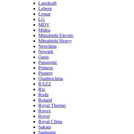
Lanzkraft
Leberg
Lessar
LG
MDV
Midea
Mitsubishi Electric
Mitsubishi Heavy
Neoclima
Newtek
Oasis
Panasonic
Primera
Pioneer
Quattroclima
RAZZ
Rix
Roda
Roland
Royal Thermo
Rovex
Rover
Royal Clima
Sakata
Samsung