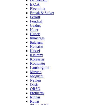
De Dietrich
E.C.A.
Electrolux
Ermak & Stoker
Ferroli
Fondital
Gazlux
Haier
Hubert
Immergas
Italtherm
Kentatsu
Kessel
Kiturami
Koreastar
Kotitonttu
Lamborghini
Mizudo
Moguchi
Navien
Oasis
ORSO
Protherm
Rinnai
Rugas