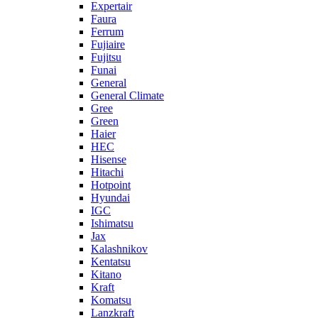
Expertair
Faura
Ferrum
Fujiaire
Fujitsu
Funai
General
General Climate
Gree
Green
Haier
HEC
Hisense
Hitachi
Hotpoint
Hyundai
IGC
Ishimatsu
Jax
Kalashnikov
Kentatsu
Kitano
Kraft
Komatsu
Lanzkraft