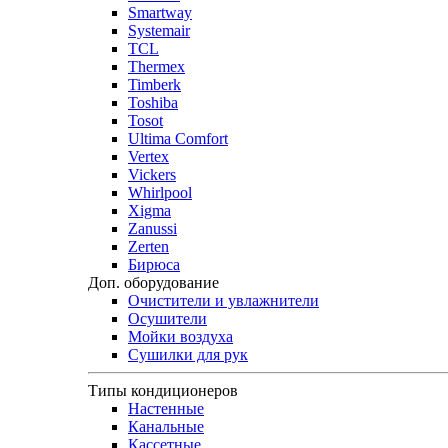
Smartway
Systemair
TCL
Thermex
Timberk
Toshiba
Tosot
Ultima Comfort
Vertex
Vickers
Whirlpool
Xigma
Zanussi
Zerten
Бирюса
Доп. оборудование
Очистители и увлажнители
Осушители
Мойки воздуха
Сушилки для рук
Типы кондиционеров
Настенные
Канальные
Кассетные