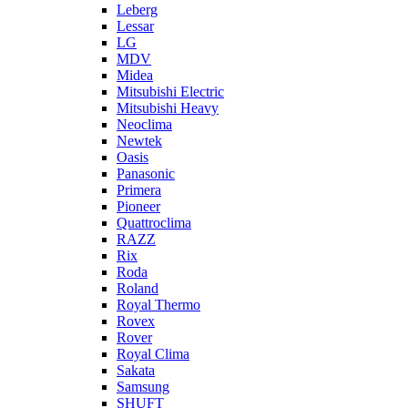
Leberg
Lessar
LG
MDV
Midea
Mitsubishi Electric
Mitsubishi Heavy
Neoclima
Newtek
Oasis
Panasonic
Primera
Pioneer
Quattroclima
RAZZ
Rix
Roda
Roland
Royal Thermo
Rovex
Rover
Royal Clima
Sakata
Samsung
SHUFT