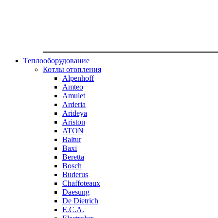
Теплооборудование
Котлы отопления
Alpenhoff
Amteo
Amulet
Arderia
Arideya
Ariston
ATON
Baltur
Baxi
Beretta
Bosch
Buderus
Chaffoteaux
Daesung
De Dietrich
E.C.A.