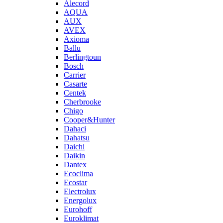
Alecord
AQUA
AUX
AVEX
Axioma
Ballu
Berlingtoun
Bosch
Carrier
Casarte
Centek
Cherbrooke
Chigo
Cooper&Hunter
Dahaci
Dahatsu
Daichi
Daikin
Dantex
Ecoclima
Ecostar
Electrolux
Energolux
Eurohoff
Euroklimat