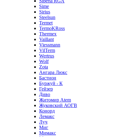
Siberia RGA
Sime
Sirius
Steelsun
Termet
TermoKRoss
Thermex
Vaillant
Viessmann
VilTerm
Wertrus
Wolf
Zota
Ангара Люкс
Бастион
Буржуй - К
Гейзер
Диво
Житомир Аtem
Жуковский АОГВ
Конорд
Лемакс
Луч
Миг
Мимакс