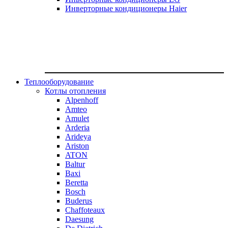
Инверторные кондиционеры Haier
Теплооборудование
Котлы отопления
Alpenhoff
Amteo
Amulet
Arderia
Arideya
Ariston
ATON
Baltur
Baxi
Beretta
Bosch
Buderus
Chaffoteaux
Daesung