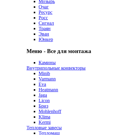
Мозырь
Очаг
Ресурс
Росс
Сигнал
Траян
Эван
Юнкер
Меню - Все для монтажа
Камины
Внутрипольные конвекторы
Minib
Varmann
Eva
Heatmann
Jaga
Licon
Бриз
Mohlenhoff
Klima
Kermi
Тепловые завесы
Тепломаш