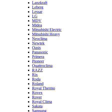
Lanzkraft
Leberg
Lessar
LG
MDV
Midea
Mitsubishi Electric
Mitsubishi Heavy
Neoclima
Newtek
Oasis
Panasonic
Primera
Pioneer
Quattroclima
RAZZ
Rix
Roda
Roland
Royal Thermo
Rovex
Rover
Royal Clima
Sakata
Samsung