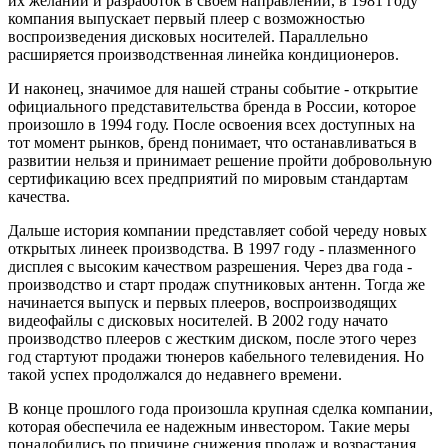
их желаний и разработок в своем направлении, в 1981 году
компания выпускает первый плеер с возможностью
воспроизведения дисковых носителей. Параллельно
расширяется производственная линейка кондиционеров.
И наконец, значимое для нашей страны событие - открытие
официального представительства бренда в России, которое
произошло в 1994 году. После освоения всех доступных на
тот момент рынков, бренд понимает, что останавливаться в
развитии нельзя и принимает решение пройти добровольную
сертификацию всех предприятий по мировым стандартам
качества.
Дальше история компании представляет собой череду новых
открытых линеек производства. В 1997 году - плазменного
дисплея с высоким качеством разрешения. Через два года -
производство и старт продаж спутниковых антенн. Тогда же
начинается выпуск и первых плееров, воспроизводящих
видеофайлы с дисковых носителей. В 2002 году начато
производство плееров с жестким диском, после этого через
год стартуют продажи тюнеров кабельного телевидения. Но
такой успех продолжался до недавнего времени.
В конце прошлого года произошла крупная сделка компании,
которая обеспечила ее надежным инвестором. Такие меры
понадобились по причине снижения продаж и возрастания