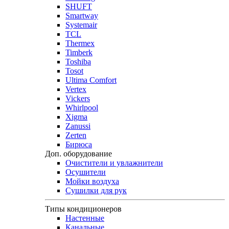
SHUFT
Smartway
Systemair
TCL
Thermex
Timberk
Toshiba
Tosot
Ultima Comfort
Vertex
Vickers
Whirlpool
Xigma
Zanussi
Zerten
Бирюса
Доп. оборудование
Очистители и увлажнители
Осушители
Мойки воздуха
Сушилки для рук
Типы кондиционеров
Настенные
Канальные