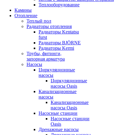
Теплооборудование
Камины
Отопление
Теплый пол
Радиаторы отопления
Радиаторы Kentatsu
furst
Радиаторы BJÖRNE
Радиаторы Kermi
Трубы, фитинги,
запорная арматура
Насосы
Циркуляционные
насосы
Циркуляционные
насосы Oasis
Канализационные
насосы
Канализационные
насосы Oasis
Насосные станции
Насосные станции
Oasis
Дренажные насосы
Дренажные насосы