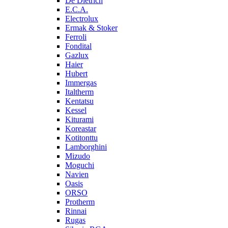
De Dietrich
E.C.A.
Electrolux
Ermak & Stoker
Ferroli
Fondital
Gazlux
Haier
Hubert
Immergas
Italtherm
Kentatsu
Kessel
Kiturami
Koreastar
Kotitonttu
Lamborghini
Mizudo
Moguchi
Navien
Oasis
ORSO
Protherm
Rinnai
Rugas