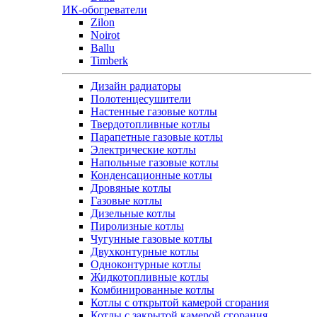
ИК-обогреватели
Zilon
Noirot
Ballu
Timberk
Дизайн радиаторы
Полотенцесушители
Настенные газовые котлы
Твердотопливные котлы
Парапетные газовые котлы
Электрические котлы
Напольные газовые котлы
Конденсационные котлы
Дровяные котлы
Газовые котлы
Дизельные котлы
Пиролизные котлы
Чугунные газовые котлы
Двухконтурные котлы
Одноконтурные котлы
Жидкотопливные котлы
Комбинированные котлы
Котлы с открытой камерой сгорания
Котлы с закрытой камерой сгорания