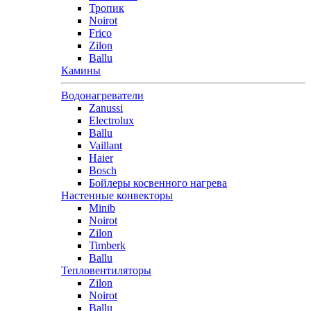
Тропик
Noirot
Frico
Zilon
Ballu
Камины
Водонагреватели
Zanussi
Electrolux
Ballu
Vaillant
Haier
Bosch
Бойлеры косвенного нагрева
Настенные конвекторы
Minib
Noirot
Zilon
Timberk
Ballu
Тепловентиляторы
Zilon
Noirot
Ballu