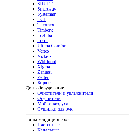
SHUFT
Smartway
Systemair
TCL
Thermex
Timberk
Toshiba
Tosot
Ultima Comfort
Vertex
Vickers
Whirlpool
Xigma
Zanussi
Zerten
Бирюса
Доп. оборудование
Очистители и увлажнители
Осушители
Мойки воздуха
Сушилки для рук
Типы кондиционеров
Настенные
Канальные