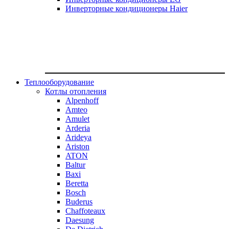
Инверторные кондиционеры Haier
Теплооборудование
Котлы отопления
Alpenhoff
Amteo
Amulet
Arderia
Arideya
Ariston
ATON
Baltur
Baxi
Beretta
Bosch
Buderus
Chaffoteaux
Daesung