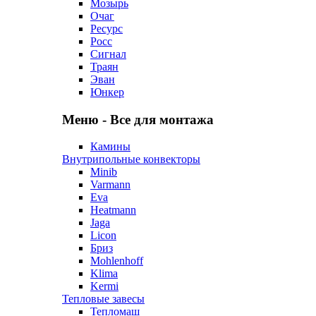
Мозырь
Очаг
Ресурс
Росс
Сигнал
Траян
Эван
Юнкер
Меню - Все для монтажа
Камины
Внутрипольные конвекторы
Minib
Varmann
Eva
Heatmann
Jaga
Licon
Бриз
Mohlenhoff
Klima
Kermi
Тепловые завесы
Тепломаш