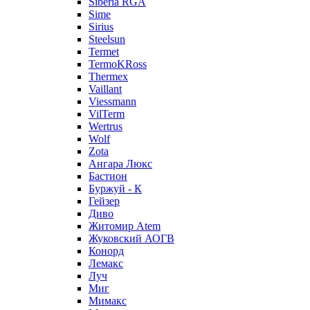
Siberia RGA
Sime
Sirius
Steelsun
Termet
TermoKRoss
Thermex
Vaillant
Viessmann
VilTerm
Wertrus
Wolf
Zota
Ангара Люкс
Бастион
Буржуй - К
Гейзер
Диво
Житомир Аtem
Жуковский АОГВ
Конорд
Лемакс
Луч
Миг
Мимакс