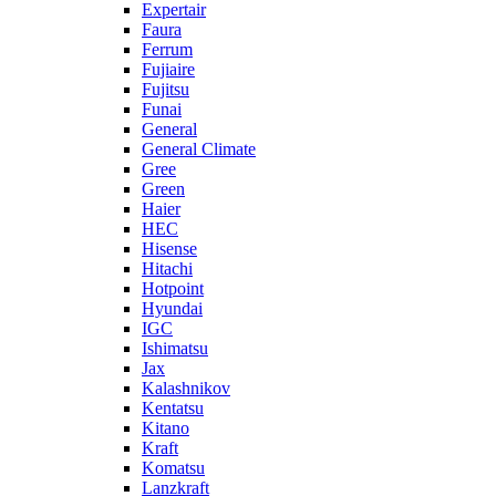
Expertair
Faura
Ferrum
Fujiaire
Fujitsu
Funai
General
General Climate
Gree
Green
Haier
HEC
Hisense
Hitachi
Hotpoint
Hyundai
IGC
Ishimatsu
Jax
Kalashnikov
Kentatsu
Kitano
Kraft
Komatsu
Lanzkraft