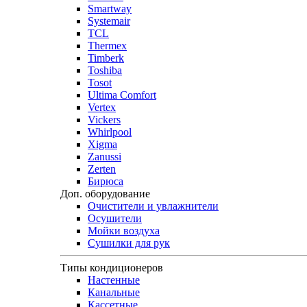
Smartway
Systemair
TCL
Thermex
Timberk
Toshiba
Tosot
Ultima Comfort
Vertex
Vickers
Whirlpool
Xigma
Zanussi
Zerten
Бирюса
Доп. оборудование
Очистители и увлажнители
Осушители
Мойки воздуха
Сушилки для рук
Типы кондиционеров
Настенные
Канальные
Кассетные