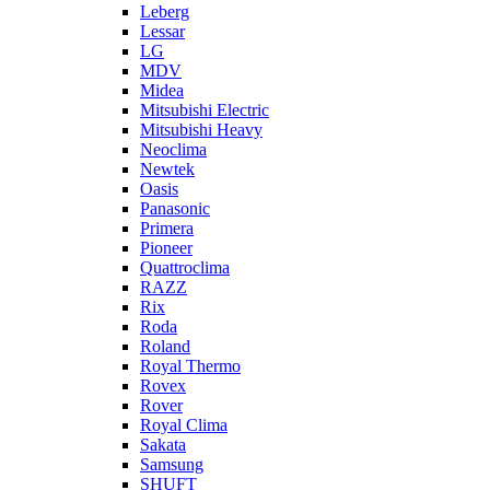
Leberg
Lessar
LG
MDV
Midea
Mitsubishi Electric
Mitsubishi Heavy
Neoclima
Newtek
Oasis
Panasonic
Primera
Pioneer
Quattroclima
RAZZ
Rix
Roda
Roland
Royal Thermo
Rovex
Rover
Royal Clima
Sakata
Samsung
SHUFT