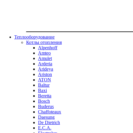
Теплооборудование
Котлы отопления
Alpenhoff
Amteo
Amulet
Arderia
Arideya
Ariston
ATON
Baltur
Baxi
Beretta
Bosch
Buderus
Chaffoteaux
Daesung
De Dietrich
E.C.A.