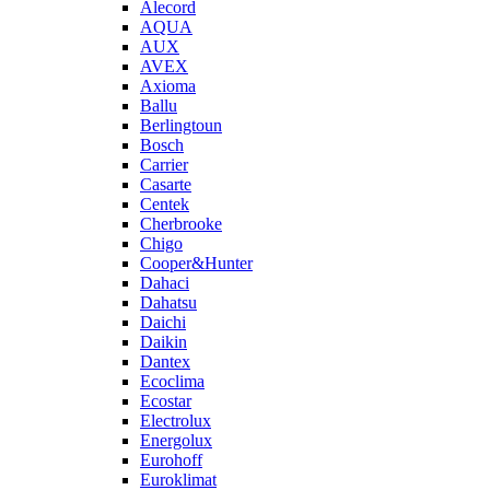
Alecord
AQUA
AUX
AVEX
Axioma
Ballu
Berlingtoun
Bosch
Carrier
Casarte
Centek
Cherbrooke
Chigo
Cooper&Hunter
Dahaci
Dahatsu
Daichi
Daikin
Dantex
Ecoclima
Ecostar
Electrolux
Energolux
Eurohoff
Euroklimat