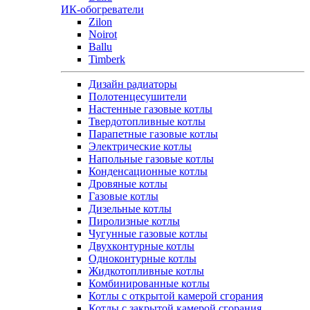
ИК-обогреватели
Zilon
Noirot
Ballu
Timberk
Дизайн радиаторы
Полотенцесушители
Настенные газовые котлы
Твердотопливные котлы
Парапетные газовые котлы
Электрические котлы
Напольные газовые котлы
Конденсационные котлы
Дровяные котлы
Газовые котлы
Дизельные котлы
Пиролизные котлы
Чугунные газовые котлы
Двухконтурные котлы
Одноконтурные котлы
Жидкотопливные котлы
Комбинированные котлы
Котлы с открытой камерой сгорания
Котлы с закрытой камерой сгорания