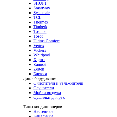
SHUFT
Smartway
Systemair
TCL
Thermex
Timberk
Toshiba
Tosot
Ultima Comfort
Vertex
Vickers
Whirlpool
Xigma
Zanussi
Zerten
Бирюса
Доп. оборудование
Очистители и увлажнители
Осушители
Мойки воздуха
Сушилки для рук
Типы кондиционеров
Настенные
Канальные