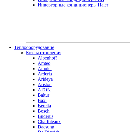
Инверторные кондиционеры Haier
Теплооборудование
Котлы отопления
Alpenhoff
Amteo
Amulet
Arderia
Arideya
Ariston
ATON
Baltur
Baxi
Beretta
Bosch
Buderus
Chaffoteaux
Daesung