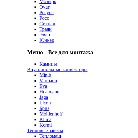
Мозырь
Очаг
Ресурс
Росс
Сигнал
Траян
Эван
Юнкер
Меню - Все для монтажа
Камины
Внутрипольные конвекторы
Minib
Varmann
Eva
Heatmann
Jaga
Licon
Бриз
Mohlenhoff
Klima
Kermi
Тепловые завесы
Тепломаш