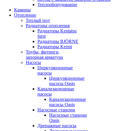
Теплооборудование
Камины
Отопление
Теплый пол
Радиаторы отопления
Радиаторы Kentatsu
furst
Радиаторы BJÖRNE
Радиаторы Kermi
Трубы, фитинги,
запорная арматура
Насосы
Циркуляционные
насосы
Циркуляционные
насосы Oasis
Канализационные
насосы
Канализационные
насосы Oasis
Насосные станции
Насосные станции
Oasis
Дренажные насосы
Дренажные насосы