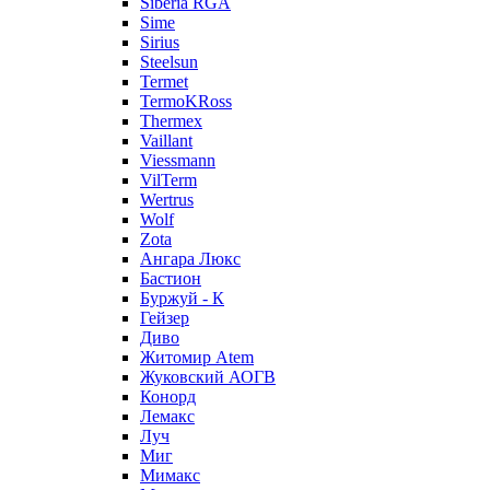
Siberia RGA
Sime
Sirius
Steelsun
Termet
TermoKRoss
Thermex
Vaillant
Viessmann
VilTerm
Wertrus
Wolf
Zota
Ангара Люкс
Бастион
Буржуй - К
Гейзер
Диво
Житомир Аtem
Жуковский АОГВ
Конорд
Лемакс
Луч
Миг
Мимакс