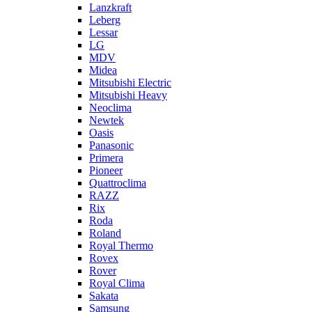
Lanzkraft
Leberg
Lessar
LG
MDV
Midea
Mitsubishi Electric
Mitsubishi Heavy
Neoclima
Newtek
Oasis
Panasonic
Primera
Pioneer
Quattroclima
RAZZ
Rix
Roda
Roland
Royal Thermo
Rovex
Rover
Royal Clima
Sakata
Samsung