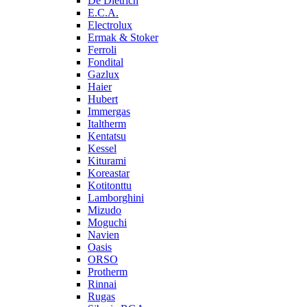
De Dietrich
E.C.A.
Electrolux
Ermak & Stoker
Ferroli
Fondital
Gazlux
Haier
Hubert
Immergas
Italtherm
Kentatsu
Kessel
Kiturami
Koreastar
Kotitonttu
Lamborghini
Mizudo
Moguchi
Navien
Oasis
ORSO
Protherm
Rinnai
Rugas