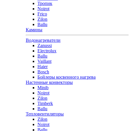
Тропик
Noirot
Frico
Zilon
Ballu
Камины
Водонагреватели
Zanussi
Electrolux
Ballu
Vaillant
Haier
Bosch
Бойлеры косвенного нагрева
Настенные конвекторы
Minib
Noirot
Zilon
Timberk
Ballu
Тепловентиляторы
Zilon
Noirot
Ballu