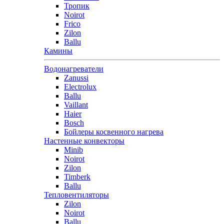
Тропик
Noirot
Frico
Zilon
Ballu
Камины
Водонагреватели
Zanussi
Electrolux
Ballu
Vaillant
Haier
Bosch
Бойлеры косвенного нагрева
Настенные конвекторы
Minib
Noirot
Zilon
Timberk
Ballu
Тепловентиляторы
Zilon
Noirot
Ballu