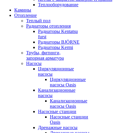
Теплооборудование
Камины
Отопление
Теплый пол
Радиаторы отопления
Радиаторы Kentatsu
furst
Радиаторы BJÖRNE
Радиаторы Kermi
Трубы, фитинги,
запорная арматура
Насосы
Циркуляционные
насосы
Циркуляционные
насосы Oasis
Канализационные
насосы
Канализационные
насосы Oasis
Насосные станции
Насосные станции
Oasis
Дренажные насосы
Дренажные насосы