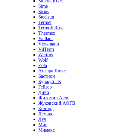
Siberia RGA
Sime
Sirius
Steelsun
Termet
TermoKRoss
Thermex
Vaillant
Viessmann
VilTerm
Wertrus
Wolf
Zota
Ангара Люкс
Бастион
Буржуй - К
Гейзер
Диво
Житомир Аtem
Жуковский АОГВ
Конорд
Лемакс
Луч
Миг
Мимакс