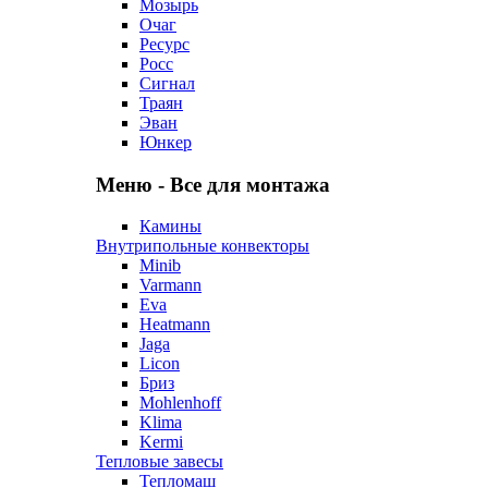
Мозырь
Очаг
Ресурс
Росс
Сигнал
Траян
Эван
Юнкер
Меню - Все для монтажа
Камины
Внутрипольные конвекторы
Minib
Varmann
Eva
Heatmann
Jaga
Licon
Бриз
Mohlenhoff
Klima
Kermi
Тепловые завесы
Тепломаш