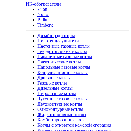
ИК-обогреватели
Zilon
Noirot
Ballu
Timberk
Дизайн радиаторы
Полотенцесушители
Настенные газовые котлы
Твердотопливные котлы
Парапетные газовые котлы
Электрические котлы
Напольные газовые котлы
Конденсационные котлы
Дровяные котлы
Газовые котлы
Дизельные котлы
Пиролизные котлы
Чугунные газовые котлы
Двухконтурные котлы
Одноконтурные котлы
Жидкотопливные котлы
Комбинированные котлы
Котлы с открытой камерой сгорания
Котлы с закрытой камерой сгорания