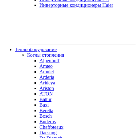
Инверторные кондиционеры Haier
Теплооборудование
Котлы отопления
Alpenhoff
Amteo
Amulet
Arderia
Arideya
Ariston
ATON
Baltur
Baxi
Beretta
Bosch
Buderus
Chaffoteaux
Daesung