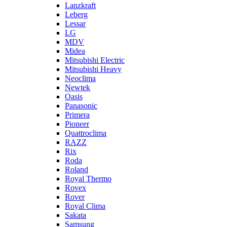
Lanzkraft
Leberg
Lessar
LG
MDV
Midea
Mitsubishi Electric
Mitsubishi Heavy
Neoclima
Newtek
Oasis
Panasonic
Primera
Pioneer
Quattroclima
RAZZ
Rix
Roda
Roland
Royal Thermo
Rovex
Rover
Royal Clima
Sakata
Samsung