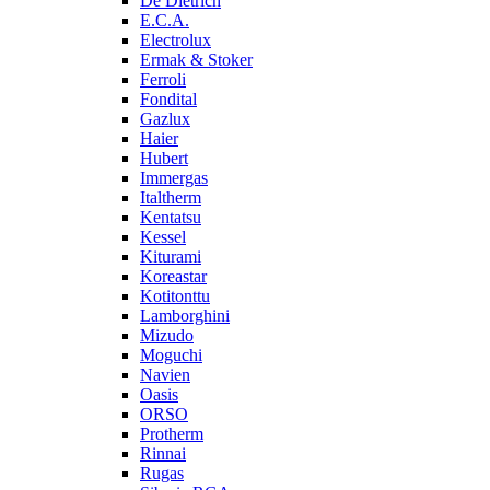
De Dietrich
E.C.A.
Electrolux
Ermak & Stoker
Ferroli
Fondital
Gazlux
Haier
Hubert
Immergas
Italtherm
Kentatsu
Kessel
Kiturami
Koreastar
Kotitonttu
Lamborghini
Mizudo
Moguchi
Navien
Oasis
ORSO
Protherm
Rinnai
Rugas