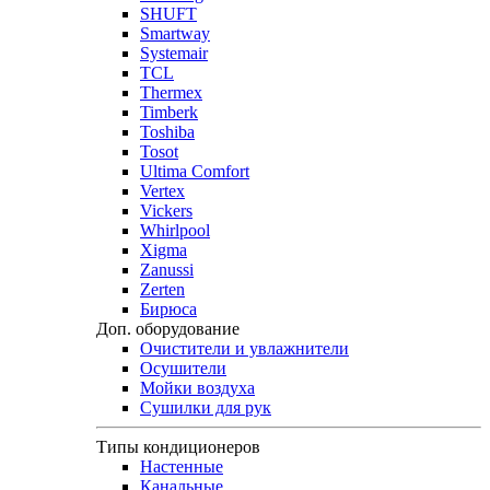
SHUFT
Smartway
Systemair
TCL
Thermex
Timberk
Toshiba
Tosot
Ultima Comfort
Vertex
Vickers
Whirlpool
Xigma
Zanussi
Zerten
Бирюса
Доп. оборудование
Очистители и увлажнители
Осушители
Мойки воздуха
Сушилки для рук
Типы кондиционеров
Настенные
Канальные