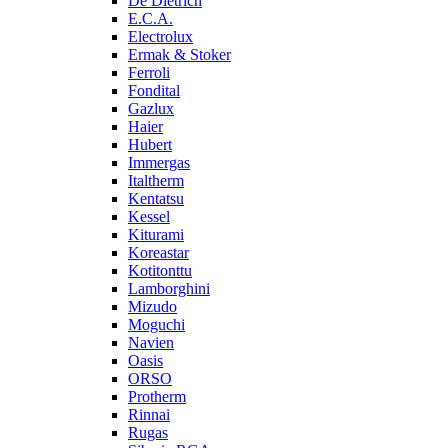
De Dietrich
E.C.A.
Electrolux
Ermak & Stoker
Ferroli
Fondital
Gazlux
Haier
Hubert
Immergas
Italtherm
Kentatsu
Kessel
Kiturami
Koreastar
Kotitonttu
Lamborghini
Mizudo
Moguchi
Navien
Oasis
ORSO
Protherm
Rinnai
Rugas