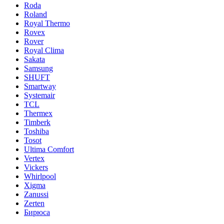
Roda
Roland
Royal Thermo
Rovex
Rover
Royal Clima
Sakata
Samsung
SHUFT
Smartway
Systemair
TCL
Thermex
Timberk
Toshiba
Tosot
Ultima Comfort
Vertex
Vickers
Whirlpool
Xigma
Zanussi
Zerten
Бирюса