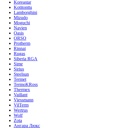
Koreastar
Kotitonttu
Lamborghini
Mizudo
Moguchi
Navien
Oasis
ORSO
Protherm
Rinnai
Rugas
Siberia RGA
Sime
Sirius
Steelsun
Termet
TermoKRoss
Thermex
Vaillant
Viessmann
VilTerm
Wertrus
Wolf
Zota
Ангара Люкс