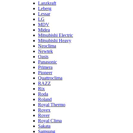
Lanzkraft
Leberg
Lessar
LG
MDV
Midea
Mitsubishi Electric
Mitsubishi Heavy
Neoclima
Newtek
Oasis
Panasonic
Primera
Pioneer
Quattroclima
RAZZ
Rix
Roda
Roland
Royal Thermo
Rovex
Rover
Royal Clima
Sakata
Samsung