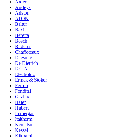
Arderia
Arideya
Ariston
ATON
Baltur
Baxi
Beretta
Bosch
Buderus
Chaffoteaux
Daesung
De Dietrich
E.C.A.
Electrolux
Ermak & Stoker
Ferroli
Fondital
Gazlux
Haier
Hubert
Immergas
Italtherm
Kentatsu
Kessel
Kiturami