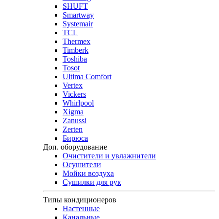
SHUFT
Smartway
Systemair
TCL
Thermex
Timberk
Toshiba
Tosot
Ultima Comfort
Vertex
Vickers
Whirlpool
Xigma
Zanussi
Zerten
Бирюса
Доп. оборудование
Очистители и увлажнители
Осушители
Мойки воздуха
Сушилки для рук
Типы кондиционеров
Настенные
Канальные