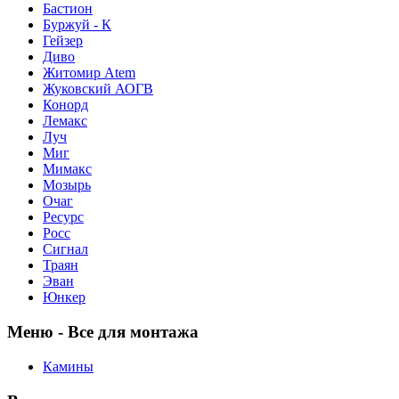
Бастион
Буржуй - К
Гейзер
Диво
Житомир Аtem
Жуковский АОГВ
Конорд
Лемакс
Луч
Миг
Мимакс
Мозырь
Очаг
Ресурс
Росс
Сигнал
Траян
Эван
Юнкер
Меню - Все для монтажа
Камины