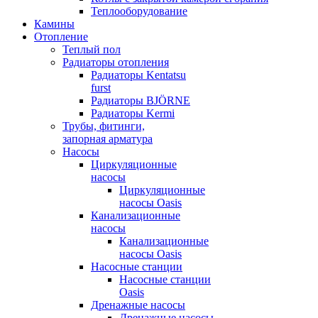
Теплооборудование
Камины
Отопление
Теплый пол
Радиаторы отопления
Радиаторы Kentatsu
furst
Радиаторы BJÖRNE
Радиаторы Kermi
Трубы, фитинги,
запорная арматура
Насосы
Циркуляционные
насосы
Циркуляционные
насосы Oasis
Канализационные
насосы
Канализационные
насосы Oasis
Насосные станции
Насосные станции
Oasis
Дренажные насосы
Дренажные насосы