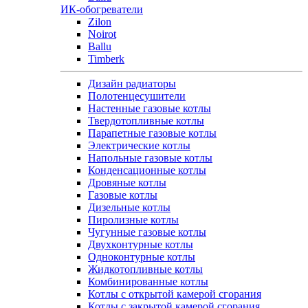
ИК-обогреватели
Zilon
Noirot
Ballu
Timberk
Дизайн радиаторы
Полотенцесушители
Настенные газовые котлы
Твердотопливные котлы
Парапетные газовые котлы
Электрические котлы
Напольные газовые котлы
Конденсационные котлы
Дровяные котлы
Газовые котлы
Дизельные котлы
Пиролизные котлы
Чугунные газовые котлы
Двухконтурные котлы
Одноконтурные котлы
Жидкотопливные котлы
Комбинированные котлы
Котлы с открытой камерой сгорания
Котлы с закрытой камерой сгорания