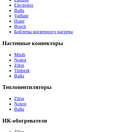
Electrolux
Ballu
Vaillant
Haier
Bosch
Бойлеры косвенного нагрева
Настенные конвекторы
Minib
Noirot
Zilon
Timberk
Ballu
Тепловентиляторы
Zilon
Noirot
Ballu
ИК-обогреватели
Zilon