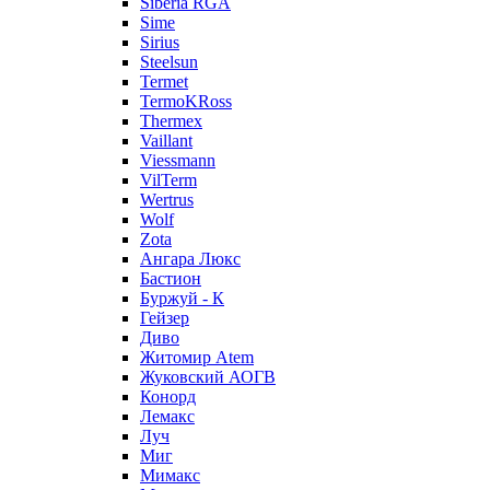
Siberia RGA
Sime
Sirius
Steelsun
Termet
TermoKRoss
Thermex
Vaillant
Viessmann
VilTerm
Wertrus
Wolf
Zota
Ангара Люкс
Бастион
Буржуй - К
Гейзер
Диво
Житомир Аtem
Жуковский АОГВ
Конорд
Лемакс
Луч
Миг
Мимакс