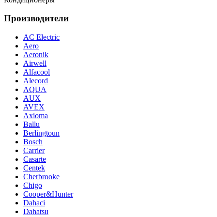
Производители
AC Electric
Aero
Aeronik
Airwell
Alfacool
Alecord
AQUA
AUX
AVEX
Axioma
Ballu
Berlingtoun
Bosch
Carrier
Casarte
Centek
Cherbrooke
Chigo
Cooper&Hunter
Dahaci
Dahatsu