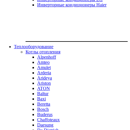
Инверторные кондиционеры Haier
Теплооборудование
Котлы отопления
Alpenhoff
Amteo
Amulet
Arderia
Arideya
Ariston
ATON
Baltur
Baxi
Beretta
Bosch
Buderus
Chaffoteaux
Daesung