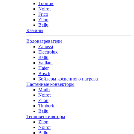
Тропик
Noirot
Frico
Zilon
Ballu
Камины
Водонагреватели
Zanussi
Electrolux
Ballu
Vaillant
Haier
Bosch
Бойлеры косвенного нагрева
Настенные конвекторы
Minib
Noirot
Zilon
Timberk
Ballu
Тепловентиляторы
Zilon
Noirot
Ballu