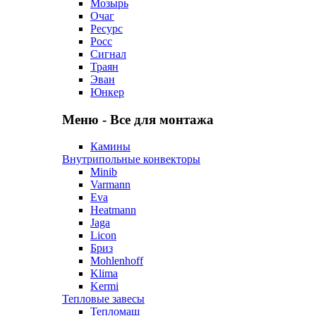
Мозырь
Очаг
Ресурс
Росс
Сигнал
Траян
Эван
Юнкер
Меню - Все для монтажа
Камины
Внутрипольные конвекторы
Minib
Varmann
Eva
Heatmann
Jaga
Licon
Бриз
Mohlenhoff
Klima
Kermi
Тепловые завесы
Тепломаш