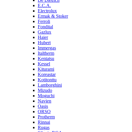
De Dietrich
E.C.A.
Electrolux
Ermak & Stoker
Ferroli
Fondital
Gazlux
Haier
Hubert
Immergas
Italtherm
Kentatsu
Kessel
Kiturami
Koreastar
Kotitonttu
Lamborghini
Mizudo
Moguchi
Navien
Oasis
ORSO
Protherm
Rinnai
Rugas