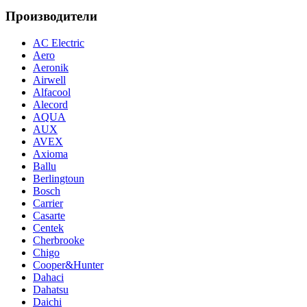
Производители
AC Electric
Aero
Aeronik
Airwell
Alfacool
Alecord
AQUA
AUX
AVEX
Axioma
Ballu
Berlingtoun
Bosch
Carrier
Casarte
Centek
Cherbrooke
Chigo
Cooper&Hunter
Dahaci
Dahatsu
Daichi