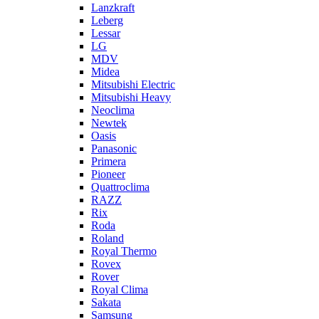
Lanzkraft
Leberg
Lessar
LG
MDV
Midea
Mitsubishi Electric
Mitsubishi Heavy
Neoclima
Newtek
Oasis
Panasonic
Primera
Pioneer
Quattroclima
RAZZ
Rix
Roda
Roland
Royal Thermo
Rovex
Rover
Royal Clima
Sakata
Samsung