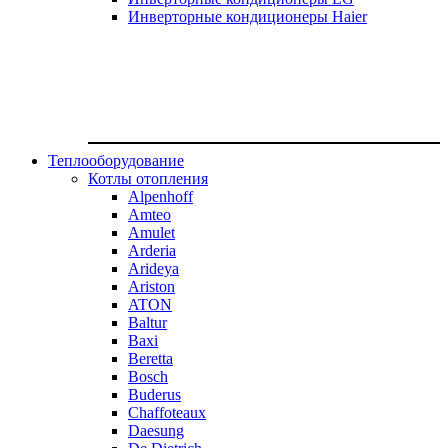
Инверторные кондиционеры Haier
Теплооборудование
Котлы отопления
Alpenhoff
Amteo
Amulet
Arderia
Arideya
Ariston
ATON
Baltur
Baxi
Beretta
Bosch
Buderus
Chaffoteaux
Daesung