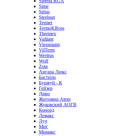
Siberia RGA
Sime
Sirius
Steelsun
Termet
TermoKRoss
Thermex
Vaillant
Viessmann
VilTerm
Wertrus
Wolf
Zota
Ангара Люкс
Бастион
Буржуй - К
Гейзер
Диво
Житомир Аtem
Жуковский АОГВ
Конорд
Лемакс
Луч
Миг
Мимакс