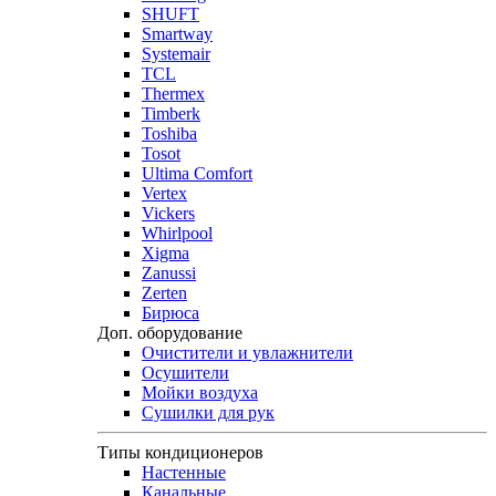
SHUFT
Smartway
Systemair
TCL
Thermex
Timberk
Toshiba
Tosot
Ultima Comfort
Vertex
Vickers
Whirlpool
Xigma
Zanussi
Zerten
Бирюса
Доп. оборудование
Очистители и увлажнители
Осушители
Мойки воздуха
Сушилки для рук
Типы кондиционеров
Настенные
Канальные