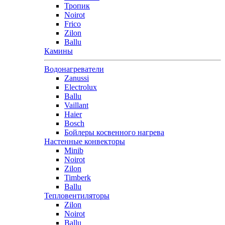
Тропик
Noirot
Frico
Zilon
Ballu
Камины
Водонагреватели
Zanussi
Electrolux
Ballu
Vaillant
Haier
Bosch
Бойлеры косвенного нагрева
Настенные конвекторы
Minib
Noirot
Zilon
Timberk
Ballu
Тепловентиляторы
Zilon
Noirot
Ballu