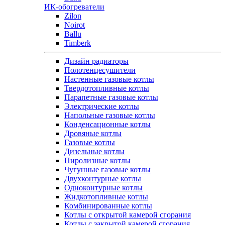
ИК-обогреватели
Zilon
Noirot
Ballu
Timberk
Дизайн радиаторы
Полотенцесушители
Настенные газовые котлы
Твердотопливные котлы
Парапетные газовые котлы
Электрические котлы
Напольные газовые котлы
Конденсационные котлы
Дровяные котлы
Газовые котлы
Дизельные котлы
Пиролизные котлы
Чугунные газовые котлы
Двухконтурные котлы
Одноконтурные котлы
Жидкотопливные котлы
Комбинированные котлы
Котлы с открытой камерой сгорания
Котлы с закрытой камерой сгорания