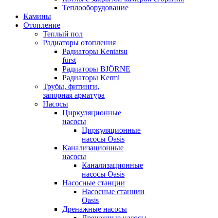
Теплооборудование
Камины
Отопление
Теплый пол
Радиаторы отопления
Радиаторы Kentatsu
furst
Радиаторы BJÖRNE
Радиаторы Kermi
Трубы, фитинги,
запорная арматура
Насосы
Циркуляционные
насосы
Циркуляционные
насосы Oasis
Канализационные
насосы
Канализационные
насосы Oasis
Насосные станции
Насосные станции
Oasis
Дренажные насосы
Дренажные насосы