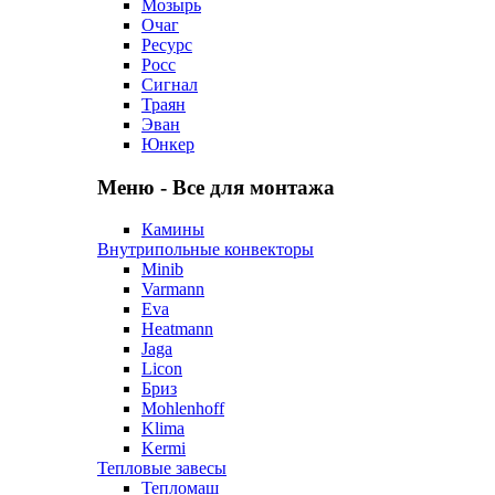
Мозырь
Очаг
Ресурс
Росс
Сигнал
Траян
Эван
Юнкер
Меню - Все для монтажа
Камины
Внутрипольные конвекторы
Minib
Varmann
Eva
Heatmann
Jaga
Licon
Бриз
Mohlenhoff
Klima
Kermi
Тепловые завесы
Тепломаш