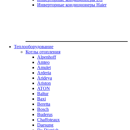
Инверторные кондиционеры Haier
Теплооборудование
Котлы отопления
Alpenhoff
Amteo
Amulet
Arderia
Arideya
Ariston
ATON
Baltur
Baxi
Beretta
Bosch
Buderus
Chaffoteaux
Daesung