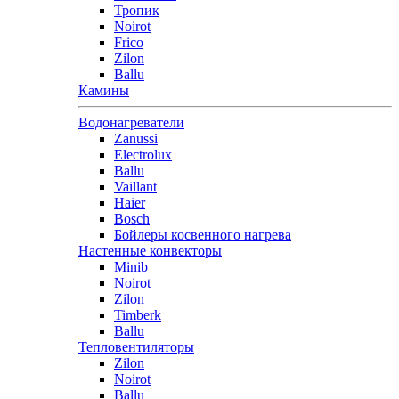
Тропик
Noirot
Frico
Zilon
Ballu
Камины
Водонагреватели
Zanussi
Electrolux
Ballu
Vaillant
Haier
Bosch
Бойлеры косвенного нагрева
Настенные конвекторы
Minib
Noirot
Zilon
Timberk
Ballu
Тепловентиляторы
Zilon
Noirot
Ballu