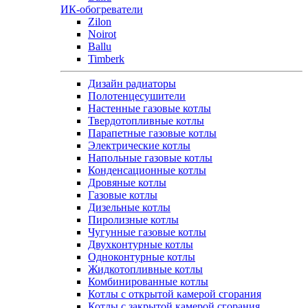
ИК-обогреватели
Zilon
Noirot
Ballu
Timberk
Дизайн радиаторы
Полотенцесушители
Настенные газовые котлы
Твердотопливные котлы
Парапетные газовые котлы
Электрические котлы
Напольные газовые котлы
Конденсационные котлы
Дровяные котлы
Газовые котлы
Дизельные котлы
Пиролизные котлы
Чугунные газовые котлы
Двухконтурные котлы
Одноконтурные котлы
Жидкотопливные котлы
Комбинированные котлы
Котлы с открытой камерой сгорания
Котлы с закрытой камерой сгорания