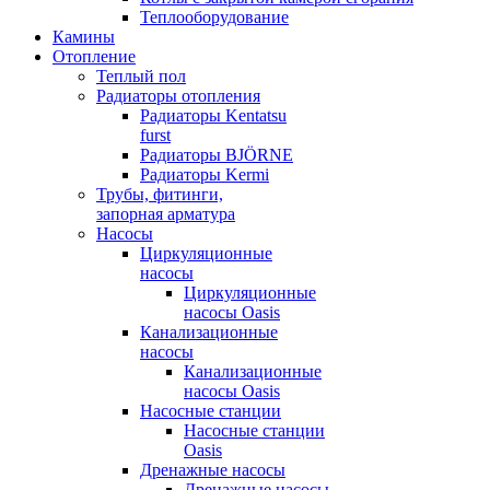
Теплооборудование
Камины
Отопление
Теплый пол
Радиаторы отопления
Радиаторы Kentatsu
furst
Радиаторы BJÖRNE
Радиаторы Kermi
Трубы, фитинги,
запорная арматура
Насосы
Циркуляционные
насосы
Циркуляционные
насосы Oasis
Канализационные
насосы
Канализационные
насосы Oasis
Насосные станции
Насосные станции
Oasis
Дренажные насосы
Дренажные насосы