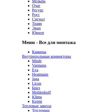
Мозырь
Очаг
Ресурс
Росс
Сигнал
Траян
Эван
Юнкер
Меню - Все для монтажа
Камины
Внутрипольные конвекторы
Minib
Varmann
Eva
Heatmann
Jaga
Licon
Бриз
Mohlenhoff
Klima
Kermi
Тепловые завесы
Тепломаш