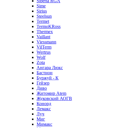
Siberia RGA
Sime
Sirius
Steelsun
Termet
TermoKRoss
Thermex
Vaillant
Viessmann
VilTerm
Wertrus
Wolf
Zota
Ангара Люкс
Бастион
Буржуй - К
Гейзер
Диво
Житомир Аtem
Жуковский АОГВ
Конорд
Лемакс
Луч
Миг
Мимакс