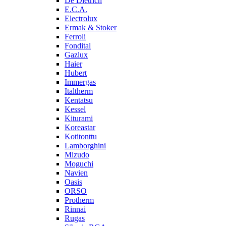
De Dietrich
E.C.A.
Electrolux
Ermak & Stoker
Ferroli
Fondital
Gazlux
Haier
Hubert
Immergas
Italtherm
Kentatsu
Kessel
Kiturami
Koreastar
Kotitonttu
Lamborghini
Mizudo
Moguchi
Navien
Oasis
ORSO
Protherm
Rinnai
Rugas