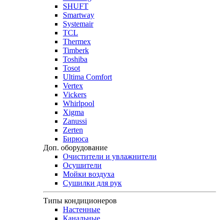
SHUFT
Smartway
Systemair
TCL
Thermex
Timberk
Toshiba
Tosot
Ultima Comfort
Vertex
Vickers
Whirlpool
Xigma
Zanussi
Zerten
Бирюса
Доп. оборудование
Очистители и увлажнители
Осушители
Мойки воздуха
Сушилки для рук
Типы кондиционеров
Настенные
Канальные