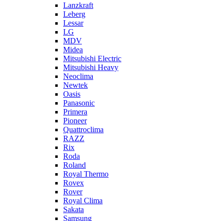
Lanzkraft
Leberg
Lessar
LG
MDV
Midea
Mitsubishi Electric
Mitsubishi Heavy
Neoclima
Newtek
Oasis
Panasonic
Primera
Pioneer
Quattroclima
RAZZ
Rix
Roda
Roland
Royal Thermo
Rovex
Rover
Royal Clima
Sakata
Samsung