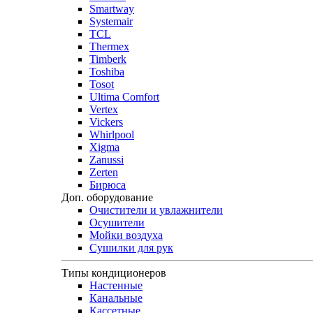
Smartway
Systemair
TCL
Thermex
Timberk
Toshiba
Tosot
Ultima Comfort
Vertex
Vickers
Whirlpool
Xigma
Zanussi
Zerten
Бирюса
Доп. оборудование
Очистители и увлажнители
Осушители
Мойки воздуха
Сушилки для рук
Типы кондиционеров
Настенные
Канальные
Кассетные