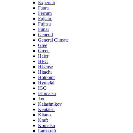
Expertair
Faura
Ferrum
Fujiaire
Fujitsu
Funai
General
General Climate
Gree
Green
Haier
HEC
Hisense
Hitachi
Hotpoint
Hyundai
IGC
Ishimatsu
Jax
Kalashnikov
Kentatsu
Kitano
Kraft
Komatsu
Lanzkraft