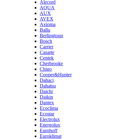
Alecord
AQUA
AUX
AVEX
Axioma
Ballu
Berlingtoun
Bosch
Carrier
Casarte
Centek
Cherbrooke
Chigo
Cooper&Hunter
Dahaci
Dahatsu
Daichi
Daikin
Dantex
Ecoclima
Ecostar
Electrolux
Energolux
Eurohoff
Euroklimat