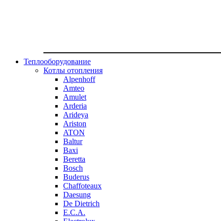
Теплооборудование
Котлы отопления
Alpenhoff
Amteo
Amulet
Arderia
Arideya
Ariston
ATON
Baltur
Baxi
Beretta
Bosch
Buderus
Chaffoteaux
Daesung
De Dietrich
E.C.A.