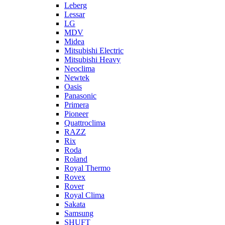
Leberg
Lessar
LG
MDV
Midea
Mitsubishi Electric
Mitsubishi Heavy
Neoclima
Newtek
Oasis
Panasonic
Primera
Pioneer
Quattroclima
RAZZ
Rix
Roda
Roland
Royal Thermo
Rovex
Rover
Royal Clima
Sakata
Samsung
SHUFT