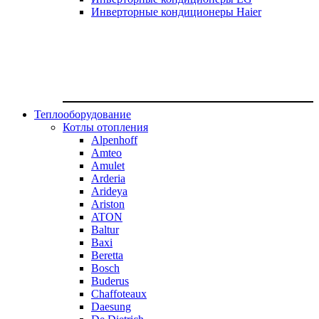
Инверторные кондиционеры Haier
Теплооборудование
Котлы отопления
Alpenhoff
Amteo
Amulet
Arderia
Arideya
Ariston
ATON
Baltur
Baxi
Beretta
Bosch
Buderus
Chaffoteaux
Daesung