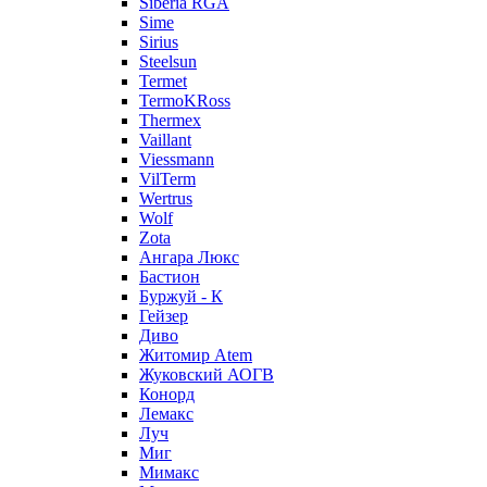
Siberia RGA
Sime
Sirius
Steelsun
Termet
TermoKRoss
Thermex
Vaillant
Viessmann
VilTerm
Wertrus
Wolf
Zota
Ангара Люкс
Бастион
Буржуй - К
Гейзер
Диво
Житомир Аtem
Жуковский АОГВ
Конорд
Лемакс
Луч
Миг
Мимакс