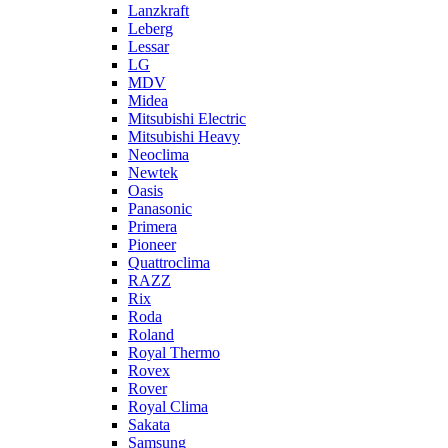
Lanzkraft
Leberg
Lessar
LG
MDV
Midea
Mitsubishi Electric
Mitsubishi Heavy
Neoclima
Newtek
Oasis
Panasonic
Primera
Pioneer
Quattroclima
RAZZ
Rix
Roda
Roland
Royal Thermo
Rovex
Rover
Royal Clima
Sakata
Samsung