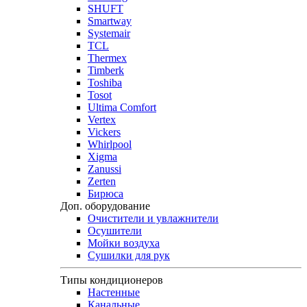
SHUFT
Smartway
Systemair
TCL
Thermex
Timberk
Toshiba
Tosot
Ultima Comfort
Vertex
Vickers
Whirlpool
Xigma
Zanussi
Zerten
Бирюса
Доп. оборудование
Очистители и увлажнители
Осушители
Мойки воздуха
Сушилки для рук
Типы кондиционеров
Настенные
Канальные