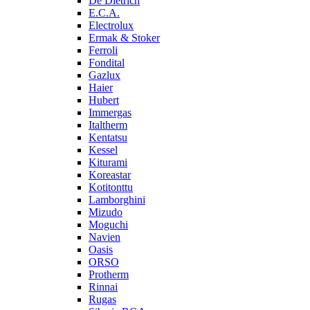
De Dietrich
E.C.A.
Electrolux
Ermak & Stoker
Ferroli
Fondital
Gazlux
Haier
Hubert
Immergas
Italtherm
Kentatsu
Kessel
Kiturami
Koreastar
Kotitonttu
Lamborghini
Mizudo
Moguchi
Navien
Oasis
ORSO
Protherm
Rinnai
Rugas