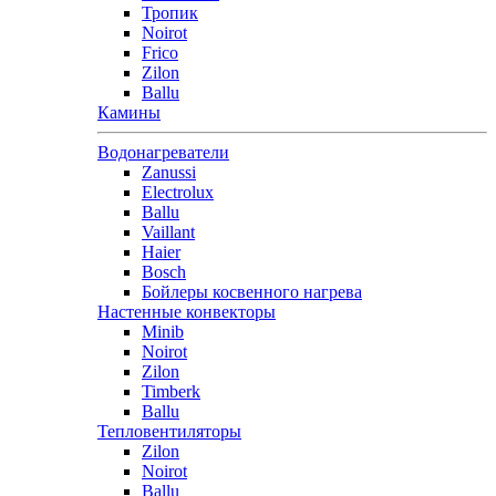
Тропик
Noirot
Frico
Zilon
Ballu
Камины
Водонагреватели
Zanussi
Electrolux
Ballu
Vaillant
Haier
Bosch
Бойлеры косвенного нагрева
Настенные конвекторы
Minib
Noirot
Zilon
Timberk
Ballu
Тепловентиляторы
Zilon
Noirot
Ballu