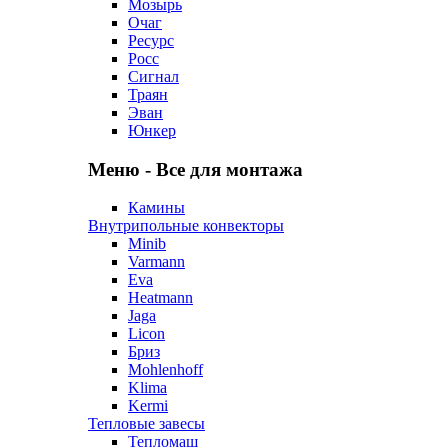
Мозырь
Очаг
Ресурс
Росс
Сигнал
Траян
Эван
Юнкер
Меню - Все для монтажа
Камины
Внутрипольные конвекторы
Minib
Varmann
Eva
Heatmann
Jaga
Licon
Бриз
Mohlenhoff
Klima
Kermi
Тепловые завесы
Тепломаш