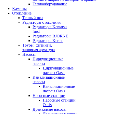
Теплооборудование
Камины
Отопление
Теплый пол
Радиаторы отопления
Радиаторы Kentatsu
furst
Радиаторы BJÖRNE
Радиаторы Kermi
Трубы, фитинги,
запорная арматура
Насосы
Циркуляционные
насосы
Циркуляционные
насосы Oasis
Канализационные
насосы
Канализационные
насосы Oasis
Насосные станции
Насосные станции
Oasis
Дренажные насосы
Дренажные насосы