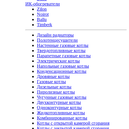
ИК-обогреватели
Zilon
Noirot
Ballu
Timberk
Дизайн радиаторы
Полотенцесушители
Настенные газовые котлы
Твердотопливные котлы
Парапетные газовые котлы
Электрические котлы
Напольные газовые котлы
Конденсационные котлы
Дровяные котлы
Газовые котлы
Дизельные котлы
Пиролизные котлы
Чугунные газовые котлы
Двухконтурные котлы
Одноконтурные котлы
Жидкотопливные котлы
Комбинированные котлы
Котлы с открытой камерой сгорания
Котлы с закрытой камерой сгорания