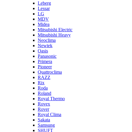
Leberg
Lessar
LG
MDV
Midea
Mitsubishi Electric
Mitsubishi Heavy
Neoclima
Newtek
Oasis
Panasonic
Primera
Pioneer
Quattroclima
RAZZ
Rix
Roda
Roland
Royal Thermo
Rovex
Rover
Royal Clima
Sakata
Samsung
SHUFT