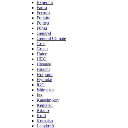
Expertair
Faura
Ferrum
Fujiaire
Fujitsu
Funai
General
General Climate
Gree
Green
Haier
HEC
Hisense
Hitachi
Hotpoint
Hyundai
IGC
Ishimatsu
Jax
Kalashnikov
Kentatsu
Kitano
Kraft
Komatsu
Lanzkraft