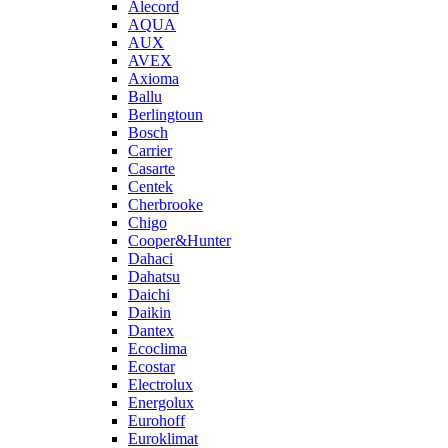
Alecord
AQUA
AUX
AVEX
Axioma
Ballu
Berlingtoun
Bosch
Carrier
Casarte
Centek
Cherbrooke
Chigo
Cooper&Hunter
Dahaci
Dahatsu
Daichi
Daikin
Dantex
Ecoclima
Ecostar
Electrolux
Energolux
Eurohoff
Euroklimat