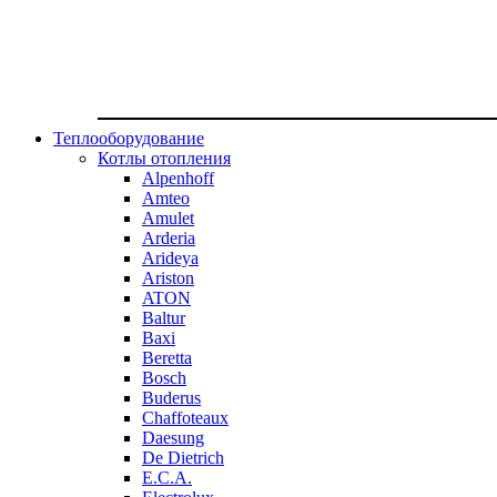
Теплооборудование
Котлы отопления
Alpenhoff
Amteo
Amulet
Arderia
Arideya
Ariston
ATON
Baltur
Baxi
Beretta
Bosch
Buderus
Chaffoteaux
Daesung
De Dietrich
E.C.A.