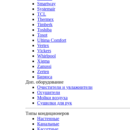
Smartway
Systemair
TCL
Thermex
Timberk
Toshiba
Tosot
Ultima Comfort
Vertex
Vickers
Whirlpool
Xigma
Zanussi
Zerten
Бирюса
Доп. оборудование
Очистители и увлажнители
Осушители
Мойки воздуха
Сушилки для рук
Типы кондиционеров
Настенные
Канальные
Кассетные