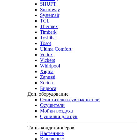
SHUFT
Smartway
Systemair
TCL
Thermex
Timberk
Toshiba
Tosot
Ultima Comfort
Vertex
Vickers
Whirlpool
Xigma
Zanussi
Zerten
Бирюса
Доп. оборудование
Очистители и увлажнители
Осушители
Мойки воздуха
Сушилки для рук
Типы кондиционеров
Настенные
Канальные