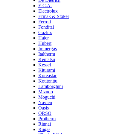
De Dietrich
E.C.A.
Electrolux
Ermak & Stoker
Ferroli
Fondital
Gazlux
Haier
Hubert
Immergas
Italtherm
Kentatsu
Kessel
Kiturami
Koreastar
Kotitonttu
Lamborghini
Mizudo
Moguchi
Navien
Oasis
ORSO
Protherm
Rinnai
Rugas