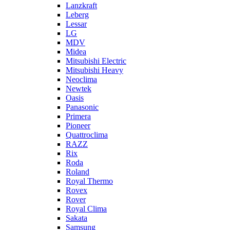
Lanzkraft
Leberg
Lessar
LG
MDV
Midea
Mitsubishi Electric
Mitsubishi Heavy
Neoclima
Newtek
Oasis
Panasonic
Primera
Pioneer
Quattroclima
RAZZ
Rix
Roda
Roland
Royal Thermo
Rovex
Rover
Royal Clima
Sakata
Samsung