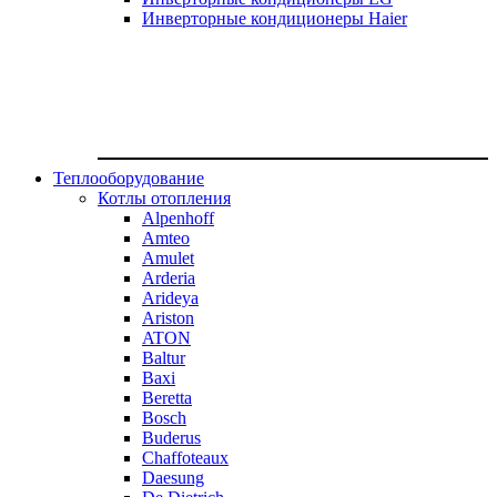
Инверторные кондиционеры Haier
Теплооборудование
Котлы отопления
Alpenhoff
Amteo
Amulet
Arderia
Arideya
Ariston
ATON
Baltur
Baxi
Beretta
Bosch
Buderus
Chaffoteaux
Daesung