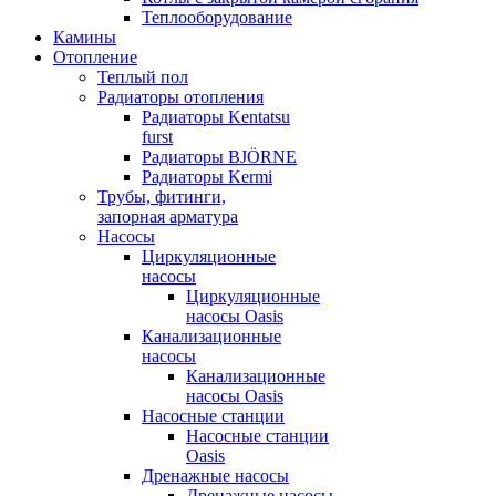
Теплооборудование
Камины
Отопление
Теплый пол
Радиаторы отопления
Радиаторы Kentatsu
furst
Радиаторы BJÖRNE
Радиаторы Kermi
Трубы, фитинги,
запорная арматура
Насосы
Циркуляционные
насосы
Циркуляционные
насосы Oasis
Канализационные
насосы
Канализационные
насосы Oasis
Насосные станции
Насосные станции
Oasis
Дренажные насосы
Дренажные насосы