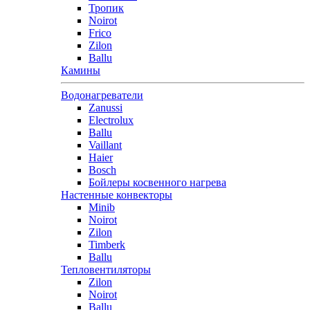
Тропик
Noirot
Frico
Zilon
Ballu
Камины
Водонагреватели
Zanussi
Electrolux
Ballu
Vaillant
Haier
Bosch
Бойлеры косвенного нагрева
Настенные конвекторы
Minib
Noirot
Zilon
Timberk
Ballu
Тепловентиляторы
Zilon
Noirot
Ballu