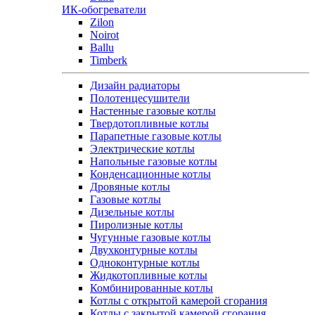
ИК-обогреватели
Zilon
Noirot
Ballu
Timberk
Дизайн радиаторы
Полотенцесушители
Настенные газовые котлы
Твердотопливные котлы
Парапетные газовые котлы
Электрические котлы
Напольные газовые котлы
Конденсационные котлы
Дровяные котлы
Газовые котлы
Дизельные котлы
Пиролизные котлы
Чугунные газовые котлы
Двухконтурные котлы
Одноконтурные котлы
Жидкотопливные котлы
Комбинированные котлы
Котлы с открытой камерой сгорания
Котлы с закрытой камерой сгорания