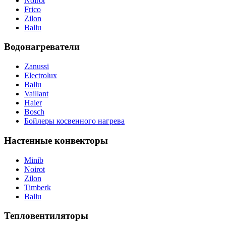
Noirot
Frico
Zilon
Ballu
Водонагреватели
Zanussi
Electrolux
Ballu
Vaillant
Haier
Bosch
Бойлеры косвенного нагрева
Настенные конвекторы
Minib
Noirot
Zilon
Timberk
Ballu
Тепловентиляторы