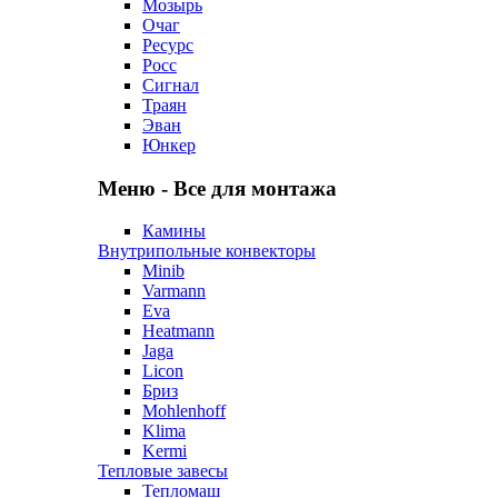
Мозырь
Очаг
Ресурс
Росс
Сигнал
Траян
Эван
Юнкер
Меню - Все для монтажа
Камины
Внутрипольные конвекторы
Minib
Varmann
Eva
Heatmann
Jaga
Licon
Бриз
Mohlenhoff
Klima
Kermi
Тепловые завесы
Тепломаш