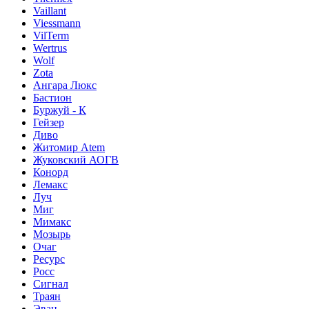
Vaillant
Viessmann
VilTerm
Wertrus
Wolf
Zota
Ангара Люкс
Бастион
Буржуй - К
Гейзер
Диво
Житомир Аtem
Жуковский АОГВ
Конорд
Лемакс
Луч
Миг
Мимакс
Мозырь
Очаг
Ресурс
Росс
Сигнал
Траян
Эван