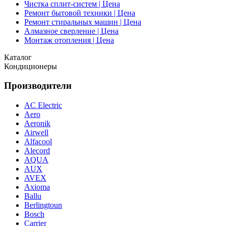
Чистка сплит-систем | Цена
Ремонт бытовой техники | Цена
Ремонт стиральных машин | Цена
Алмазное сверление | Цена
Монтаж отопления | Цена
Каталог
Кондиционеры
Производители
AC Electric
Aero
Aeronik
Airwell
Alfacool
Alecord
AQUA
AUX
AVEX
Axioma
Ballu
Berlingtoun
Bosch
Carrier