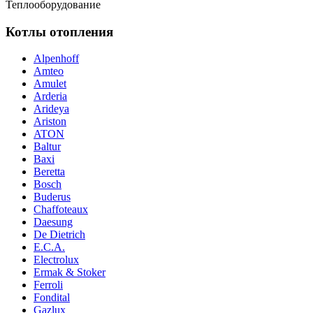
Теплооборудование
Котлы отопления
Alpenhoff
Amteo
Amulet
Arderia
Arideya
Ariston
ATON
Baltur
Baxi
Beretta
Bosch
Buderus
Chaffoteaux
Daesung
De Dietrich
E.C.A.
Electrolux
Ermak & Stoker
Ferroli
Fondital
Gazlux