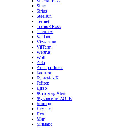
Siberia RGA
Sime
Sirius
Steelsun
Termet
TermoKRoss
Thermex
Vaillant
Viessmann
VilTerm
Wertrus
Wolf
Zota
Ангара Люкс
Бастион
Буржуй - К
Гейзер
Диво
Житомир Аtem
Жуковский АОГВ
Конорд
Лемакс
Луч
Миг
Мимакс