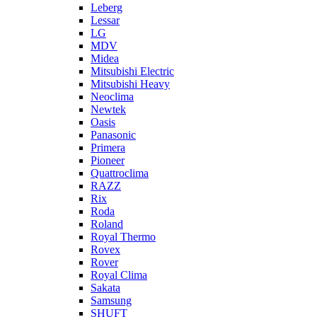
Leberg
Lessar
LG
MDV
Midea
Mitsubishi Electric
Mitsubishi Heavy
Neoclima
Newtek
Oasis
Panasonic
Primera
Pioneer
Quattroclima
RAZZ
Rix
Roda
Roland
Royal Thermo
Rovex
Rover
Royal Clima
Sakata
Samsung
SHUFT