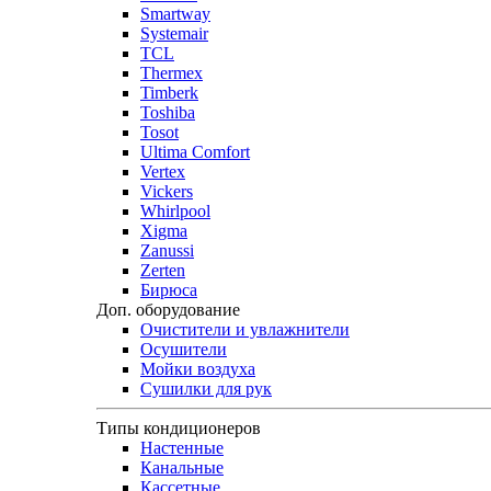
Smartway
Systemair
TCL
Thermex
Timberk
Toshiba
Tosot
Ultima Comfort
Vertex
Vickers
Whirlpool
Xigma
Zanussi
Zerten
Бирюса
Доп. оборудование
Очистители и увлажнители
Осушители
Мойки воздуха
Сушилки для рук
Типы кондиционеров
Настенные
Канальные
Кассетные