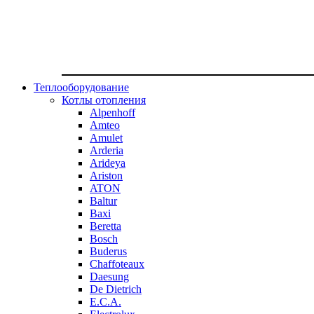
Теплооборудование
Котлы отопления
Alpenhoff
Amteo
Amulet
Arderia
Arideya
Ariston
ATON
Baltur
Baxi
Beretta
Bosch
Buderus
Chaffoteaux
Daesung
De Dietrich
E.C.A.