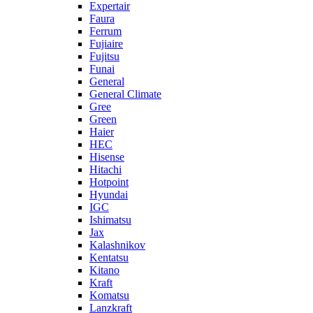
Expertair
Faura
Ferrum
Fujiaire
Fujitsu
Funai
General
General Climate
Gree
Green
Haier
HEC
Hisense
Hitachi
Hotpoint
Hyundai
IGC
Ishimatsu
Jax
Kalashnikov
Kentatsu
Kitano
Kraft
Komatsu
Lanzkraft