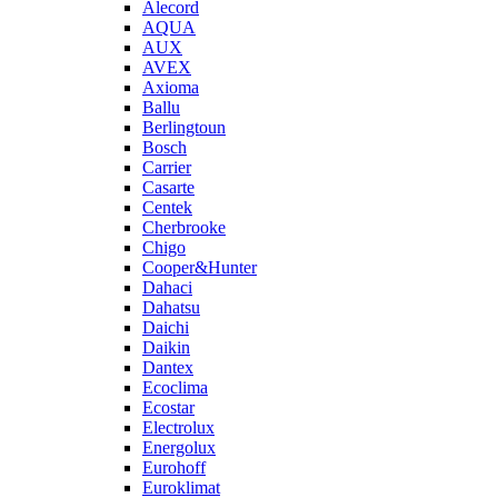
Alecord
AQUA
AUX
AVEX
Axioma
Ballu
Berlingtoun
Bosch
Carrier
Casarte
Centek
Cherbrooke
Chigo
Cooper&Hunter
Dahaci
Dahatsu
Daichi
Daikin
Dantex
Ecoclima
Ecostar
Electrolux
Energolux
Eurohoff
Euroklimat