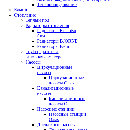
Теплооборудование
Камины
Отопление
Теплый пол
Радиаторы отопления
Радиаторы Kentatsu
furst
Радиаторы BJÖRNE
Радиаторы Kermi
Трубы, фитинги,
запорная арматура
Насосы
Циркуляционные
насосы
Циркуляционные
насосы Oasis
Канализационные
насосы
Канализационные
насосы Oasis
Насосные станции
Насосные станции
Oasis
Дренажные насосы
Дренажные насосы