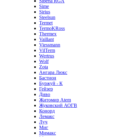
Siberia RGA
Sime
Sirius
Steelsun
Termet
TermoKRoss
Thermex
Vaillant
Viessmann
VilTerm
Wertrus
Wolf
Zota
Ангара Люкс
Бастион
Буржуй - К
Гейзер
Диво
Житомир Аtem
Жуковский АОГВ
Конорд
Лемакс
Луч
Миг
Мимакс