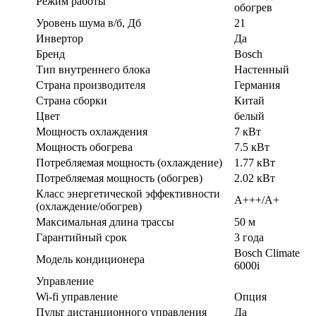
Режим работы
обогрев
Уровень шума в/б, Дб
21
Инвертор
Да
Бренд
Bosch
Тип внутреннего блока
Настенный
Страна производителя
Германия
Страна сборки
Китай
Цвет
белый
Мощность охлаждения
7 кВт
Мощность обогрева
7.5 кВт
Потребляемая мощность (охлаждение)
1.77 кВт
Потребляемая мощность (обогрев)
2.02 кВт
Класс энергетической эффективности
A+++/A+
(охлаждение/обогрев)
Максимальная длина трассы
50 м
Гарантийный срок
3 года
Bosch Climate
Модель кондиционера
6000i
Управление
Wi-fi управление
Опция
Пульт дистанционного управления
Да