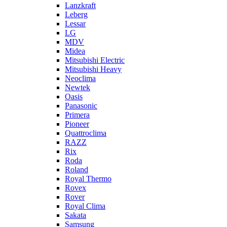
Lanzkraft
Leberg
Lessar
LG
MDV
Midea
Mitsubishi Electric
Mitsubishi Heavy
Neoclima
Newtek
Oasis
Panasonic
Primera
Pioneer
Quattroclima
RAZZ
Rix
Roda
Roland
Royal Thermo
Rovex
Rover
Royal Clima
Sakata
Samsung