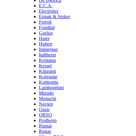
De Dietrich
E.C.A.
Electrolux
Ermak & Stoker
Ferroli
Fondital
Gazlux
Haier
Hubert
Immergas
Italtherm
Kentatsu
Kessel
Kiturami
Koreastar
Kotitonttu
Lamborghini
Mizudo
Moguchi
Navien
Oasis
ORSO
Protherm
Rinnai
Rugas