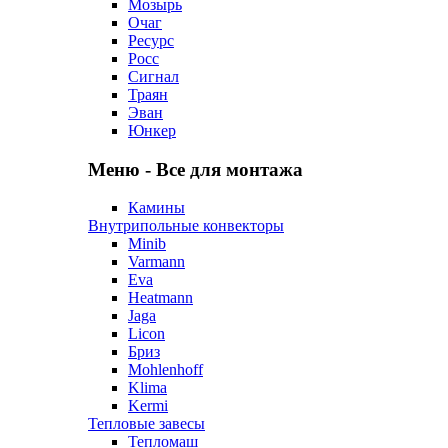
Мозырь
Очаг
Ресурс
Росс
Сигнал
Траян
Эван
Юнкер
Меню - Все для монтажа
Камины
Внутрипольные конвекторы
Minib
Varmann
Eva
Heatmann
Jaga
Licon
Бриз
Mohlenhoff
Klima
Kermi
Тепловые завесы
Тепломаш