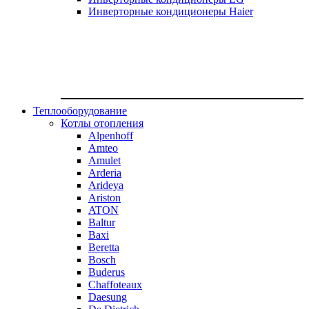
Инверторные кондиционеры Haier
Теплооборудование
Котлы отопления
Alpenhoff
Amteo
Amulet
Arderia
Arideya
Ariston
ATON
Baltur
Baxi
Beretta
Bosch
Buderus
Chaffoteaux
Daesung