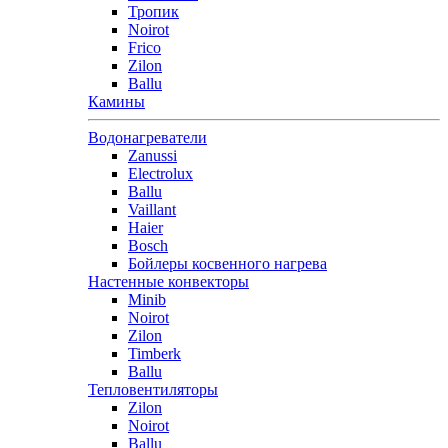
Тропик
Noirot
Frico
Zilon
Ballu
Камины
Водонагреватели
Zanussi
Electrolux
Ballu
Vaillant
Haier
Bosch
Бойлеры косвенного нагрева
Настенные конвекторы
Minib
Noirot
Zilon
Timberk
Ballu
Тепловентиляторы
Zilon
Noirot
Ballu