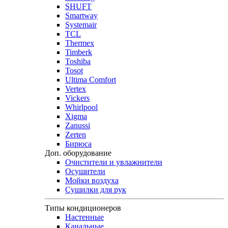
SHUFT
Smartway
Systemair
TCL
Thermex
Timberk
Toshiba
Tosot
Ultima Comfort
Vertex
Vickers
Whirlpool
Xigma
Zanussi
Zerten
Бирюса
Доп. оборудование
Очистители и увлажнители
Осушители
Мойки воздуха
Сушилки для рук
Типы кондиционеров
Настенные
Канальные