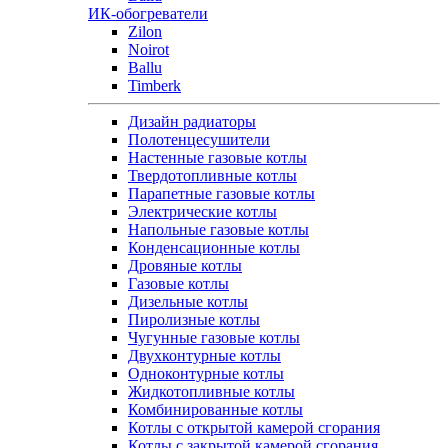
ИК-обогреватели
Zilon
Noirot
Ballu
Timberk
Дизайн радиаторы
Полотенцесушители
Настенные газовые котлы
Твердотопливные котлы
Парапетные газовые котлы
Электрические котлы
Напольные газовые котлы
Конденсационные котлы
Дровяные котлы
Газовые котлы
Дизельные котлы
Пиролизные котлы
Чугунные газовые котлы
Двухконтурные котлы
Одноконтурные котлы
Жидкотопливные котлы
Комбинированные котлы
Котлы с открытой камерой сгорания
Котлы с закрытой камерой сгорания