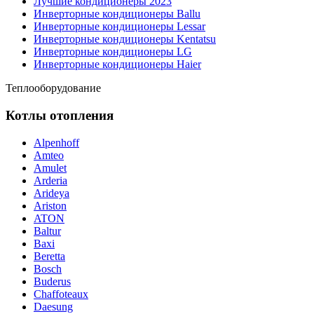
Лучшие кондиционеры 2023
Инверторные кондиционеры Ballu
Инверторные кондиционеры Lessar
Инверторные кондиционеры Kentatsu
Инверторные кондиционеры LG
Инверторные кондиционеры Haier
Теплооборудование
Котлы отопления
Alpenhoff
Amteo
Amulet
Arderia
Arideya
Ariston
ATON
Baltur
Baxi
Beretta
Bosch
Buderus
Chaffoteaux
Daesung