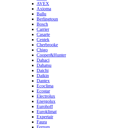
AVEX
Axioma
Ballu
Berlingtoun
Bosch
Carrier
Casarte
Centek
Cherbrooke
Chigo
Cooper&Hunter
Dahaci
Dahatsu
Daichi
Daikin
Dantex
Ecoclima
Ecostar
Electrolux
Energolux
Eurohoff
Euroklimat
Expertair
Faura
Ferrum