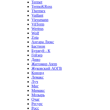
Termet
TermoKRoss
Thermex
Vaillant
Viessmann
VilTerm
Wertrus
Wolf
Zota
Ангара Люкс
Бастион
Буржуй - К
Гейзер
Диво
Житомир Аtem
Жуковский АОГВ
Конорд
Лемакс
Луч
Миг
Мимакс
Мозырь
Очаг
Ресурс
Росс