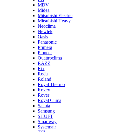
MDV
Midea
Mitsubishi Electric
Mitsubishi Heavy
Neoclima
Newtek
Oasis
Panasonic
Primera
Pioneer
Quattroclima
RAZZ
Rix
Roda
Roland
Royal Thermo
Rovex
Rover
Royal Clima
Sakata
Samsung
SHUFT
Smartway
Systemair