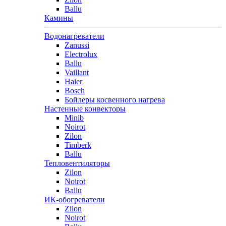
Ballu
Камины
Водонагреватели
Zanussi
Electrolux
Ballu
Vaillant
Haier
Bosch
Бойлеры косвенного нагрева
Настенные конвекторы
Minib
Noirot
Zilon
Timberk
Ballu
Тепловентиляторы
Zilon
Noirot
Ballu
ИК-обогреватели
Zilon
Noirot