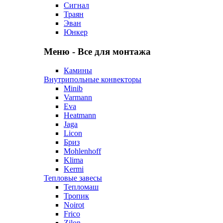
Сигнал
Траян
Эван
Юнкер
Меню - Все для монтажа
Камины
Внутрипольные конвекторы
Minib
Varmann
Eva
Heatmann
Jaga
Licon
Бриз
Mohlenhoff
Klima
Kermi
Тепловые завесы
Тепломаш
Тропик
Noirot
Frico
Zilon