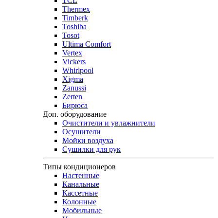
TCL
Thermex
Timberk
Toshiba
Tosot
Ultima Comfort
Vertex
Vickers
Whirlpool
Xigma
Zanussi
Zerten
Бирюса
Доп. оборудование
Очистители и увлажнители
Осушители
Мойки воздуха
Сушилки для рук
Типы кондиционеров
Настенные
Канальные
Кассетные
Колонные
Мобильные