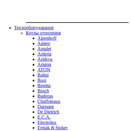
Теплооборудование
Котлы отопления
Alpenhoff
Amteo
Amulet
Arderia
Arideya
Ariston
ATON
Baltur
Baxi
Beretta
Bosch
Buderus
Chaffoteaux
Daesung
De Dietrich
E.C.A.
Electrolux
Ermak & Stoker