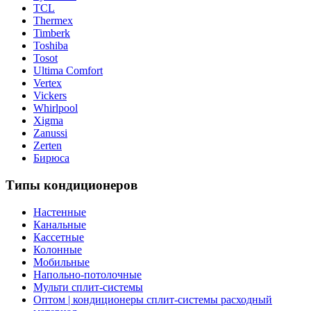
TCL
Thermex
Timberk
Toshiba
Tosot
Ultima Comfort
Vertex
Vickers
Whirlpool
Xigma
Zanussi
Zerten
Бирюса
Типы кондиционеров
Настенные
Канальные
Кассетные
Колонные
Мобильные
Напольно-потолочные
Мульти сплит-системы
Оптом | кондиционеры сплит-системы расходный