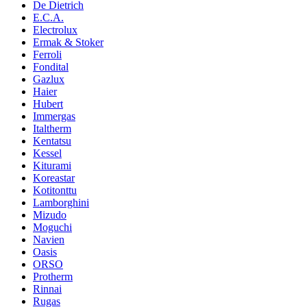
De Dietrich
E.C.A.
Electrolux
Ermak & Stoker
Ferroli
Fondital
Gazlux
Haier
Hubert
Immergas
Italtherm
Kentatsu
Kessel
Kiturami
Koreastar
Kotitonttu
Lamborghini
Mizudo
Moguchi
Navien
Oasis
ORSO
Protherm
Rinnai
Rugas