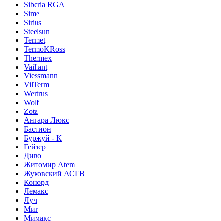
Siberia RGA
Sime
Sirius
Steelsun
Termet
TermoKRoss
Thermex
Vaillant
Viessmann
VilTerm
Wertrus
Wolf
Zota
Ангара Люкс
Бастион
Буржуй - К
Гейзер
Диво
Житомир Аtem
Жуковский АОГВ
Конорд
Лемакс
Луч
Миг
Мимакс