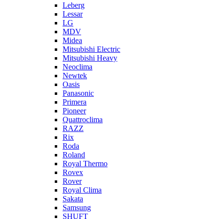
Leberg
Lessar
LG
MDV
Midea
Mitsubishi Electric
Mitsubishi Heavy
Neoclima
Newtek
Oasis
Panasonic
Primera
Pioneer
Quattroclima
RAZZ
Rix
Roda
Roland
Royal Thermo
Rovex
Rover
Royal Clima
Sakata
Samsung
SHUFT