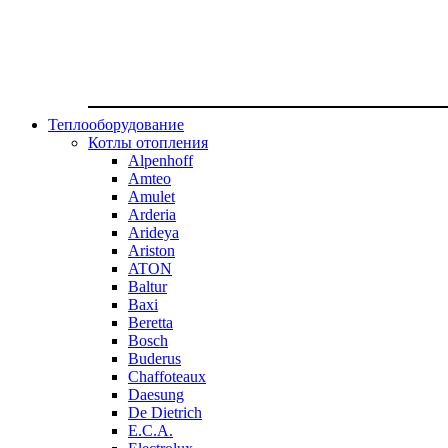
Теплооборудование
Котлы отопления
Alpenhoff
Amteo
Amulet
Arderia
Arideya
Ariston
ATON
Baltur
Baxi
Beretta
Bosch
Buderus
Chaffoteaux
Daesung
De Dietrich
E.C.A.