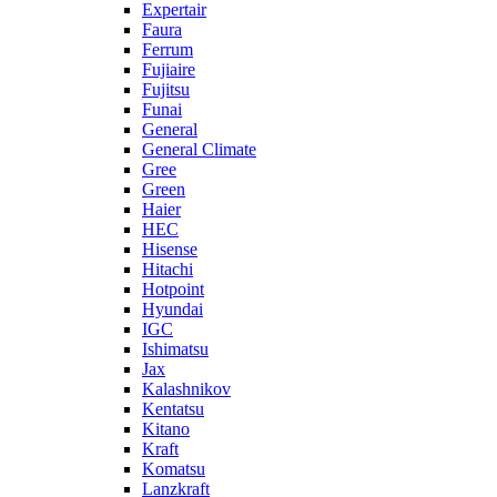
Expertair
Faura
Ferrum
Fujiaire
Fujitsu
Funai
General
General Climate
Gree
Green
Haier
HEC
Hisense
Hitachi
Hotpoint
Hyundai
IGC
Ishimatsu
Jax
Kalashnikov
Kentatsu
Kitano
Kraft
Komatsu
Lanzkraft