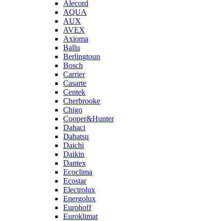
Alecord
AQUA
AUX
AVEX
Axioma
Ballu
Berlingtoun
Bosch
Carrier
Casarte
Centek
Cherbrooke
Chigo
Cooper&Hunter
Dahaci
Dahatsu
Daichi
Daikin
Dantex
Ecoclima
Ecostar
Electrolux
Energolux
Eurohoff
Euroklimat