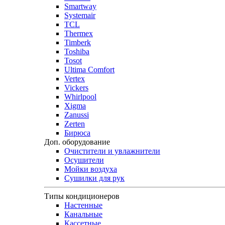
Smartway
Systemair
TCL
Thermex
Timberk
Toshiba
Tosot
Ultima Comfort
Vertex
Vickers
Whirlpool
Xigma
Zanussi
Zerten
Бирюса
Доп. оборудование
Очистители и увлажнители
Осушители
Мойки воздуха
Сушилки для рук
Типы кондиционеров
Настенные
Канальные
Кассетные