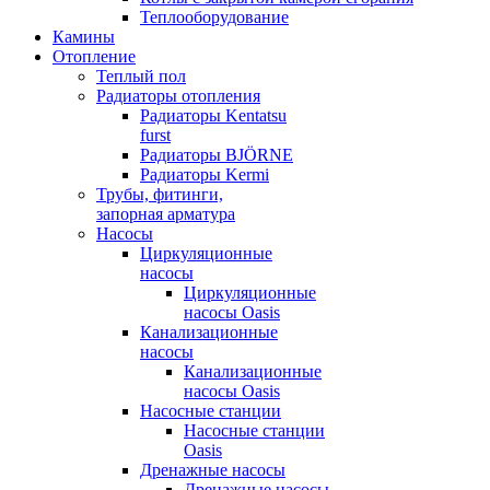
Теплооборудование
Камины
Отопление
Теплый пол
Радиаторы отопления
Радиаторы Kentatsu
furst
Радиаторы BJÖRNE
Радиаторы Kermi
Трубы, фитинги,
запорная арматура
Насосы
Циркуляционные
насосы
Циркуляционные
насосы Oasis
Канализационные
насосы
Канализационные
насосы Oasis
Насосные станции
Насосные станции
Oasis
Дренажные насосы
Дренажные насосы