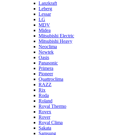
Lanzkraft
Leberg
Lessar
LG
MDV
Midea
Mitsubishi Electric
Mitsubishi Heavy
Neoclima
Newtek
Oasis
Panasonic
Primera
Pioneer
Quattroclima
RAZZ
Rix
Roda
Roland
Royal Thermo
Rovex
Rover
Royal Clima
Sakata
Samsung