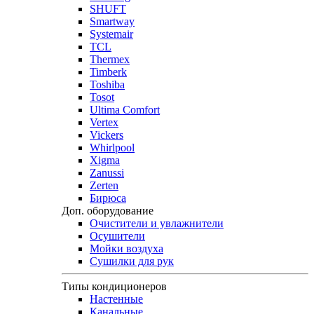
SHUFT
Smartway
Systemair
TCL
Thermex
Timberk
Toshiba
Tosot
Ultima Comfort
Vertex
Vickers
Whirlpool
Xigma
Zanussi
Zerten
Бирюса
Доп. оборудование
Очистители и увлажнители
Осушители
Мойки воздуха
Сушилки для рук
Типы кондиционеров
Настенные
Канальные