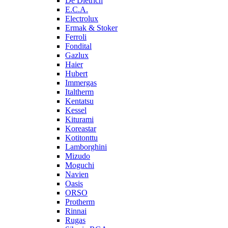
De Dietrich
E.C.A.
Electrolux
Ermak & Stoker
Ferroli
Fondital
Gazlux
Haier
Hubert
Immergas
Italtherm
Kentatsu
Kessel
Kiturami
Koreastar
Kotitonttu
Lamborghini
Mizudo
Moguchi
Navien
Oasis
ORSO
Protherm
Rinnai
Rugas