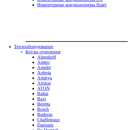
Инверторные кондиционеры Haier
Теплооборудование
Котлы отопления
Alpenhoff
Amteo
Amulet
Arderia
Arideya
Ariston
ATON
Baltur
Baxi
Beretta
Bosch
Buderus
Chaffoteaux
Daesung