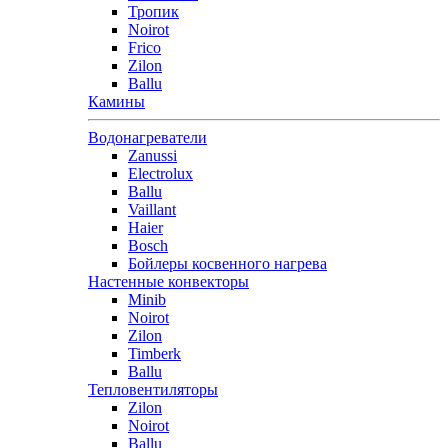
Тропик
Noirot
Frico
Zilon
Ballu
Камины
Водонагреватели
Zanussi
Electrolux
Ballu
Vaillant
Haier
Bosch
Бойлеры косвенного нагрева
Настенные конвекторы
Minib
Noirot
Zilon
Timberk
Ballu
Тепловентиляторы
Zilon
Noirot
Ballu