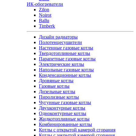
ИК-обогреватели
Zilon
Noirot
Ballu
Timberk
Дизайн радиаторы
Полотенцесушители
Настенные газовые котлы
Твердотопливные котлы
Парапетные газовые котлы
Электрические котлы
Напольные газовые котлы
Конденсационные котлы
Дровяные котлы
Газовые котлы
Дизельные котлы
Пиролизные котлы
Чугунные газовые котлы
Двухконтурные котлы
Одноконтурные котлы
Жидкотопливные котлы
Комбинированные котлы
Котлы с открытой камерой сгорания
Котлы с закрытой камерой сгорания