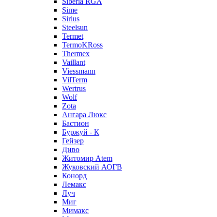
Siberia RGA
Sime
Sirius
Steelsun
Termet
TermoKRoss
Thermex
Vaillant
Viessmann
VilTerm
Wertrus
Wolf
Zota
Ангара Люкс
Бастион
Буржуй - К
Гейзер
Диво
Житомир Аtem
Жуковский АОГВ
Конорд
Лемакс
Луч
Миг
Мимакс