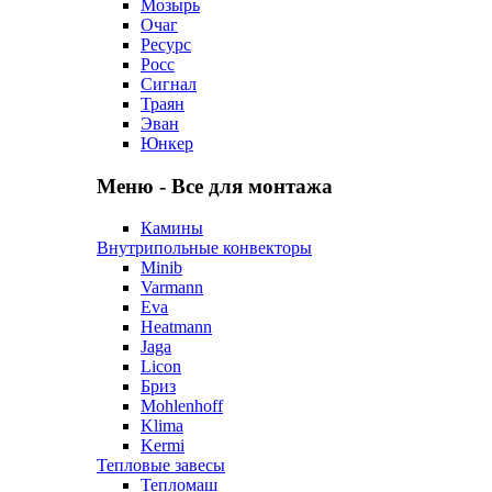
Мозырь
Очаг
Ресурс
Росс
Сигнал
Траян
Эван
Юнкер
Меню - Все для монтажа
Камины
Внутрипольные конвекторы
Minib
Varmann
Eva
Heatmann
Jaga
Licon
Бриз
Mohlenhoff
Klima
Kermi
Тепловые завесы
Тепломаш