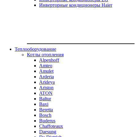
Инверторные кондиционеры Haier
Теплооборудование
Котлы отопления
Alpenhoff
Amteo
Amulet
Arderia
Arideya
Ariston
ATON
Baltur
Baxi
Beretta
Bosch
Buderus
Chaffoteaux
Daesung