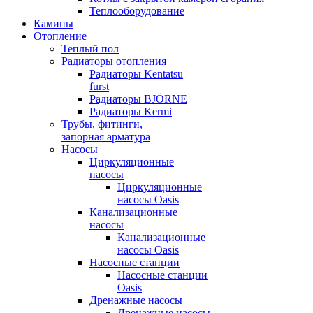
Теплооборудование
Камины
Отопление
Теплый пол
Радиаторы отопления
Радиаторы Kentatsu
furst
Радиаторы BJÖRNE
Радиаторы Kermi
Трубы, фитинги,
запорная арматура
Насосы
Циркуляционные
насосы
Циркуляционные
насосы Oasis
Канализационные
насосы
Канализационные
насосы Oasis
Насосные станции
Насосные станции
Oasis
Дренажные насосы
Дренажные насосы