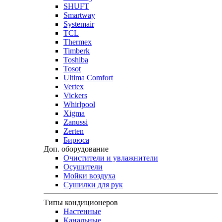
SHUFT
Smartway
Systemair
TCL
Thermex
Timberk
Toshiba
Tosot
Ultima Comfort
Vertex
Vickers
Whirlpool
Xigma
Zanussi
Zerten
Бирюса
Доп. оборудование
Очистители и увлажнители
Осушители
Мойки воздуха
Сушилки для рук
Типы кондиционеров
Настенные
Канальные