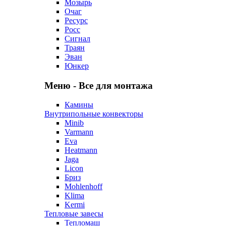
Мозырь
Очаг
Ресурс
Росс
Сигнал
Траян
Эван
Юнкер
Меню - Все для монтажа
Камины
Внутрипольные конвекторы
Minib
Varmann
Eva
Heatmann
Jaga
Licon
Бриз
Mohlenhoff
Klima
Kermi
Тепловые завесы
Тепломаш