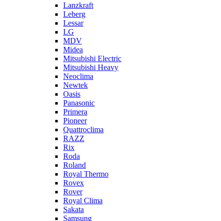
Lanzkraft
Leberg
Lessar
LG
MDV
Midea
Mitsubishi Electric
Mitsubishi Heavy
Neoclima
Newtek
Oasis
Panasonic
Primera
Pioneer
Quattroclima
RAZZ
Rix
Roda
Roland
Royal Thermo
Rovex
Rover
Royal Clima
Sakata
Samsung