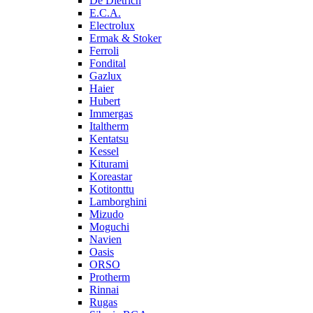
De Dietrich
E.C.A.
Electrolux
Ermak & Stoker
Ferroli
Fondital
Gazlux
Haier
Hubert
Immergas
Italtherm
Kentatsu
Kessel
Kiturami
Koreastar
Kotitonttu
Lamborghini
Mizudo
Moguchi
Navien
Oasis
ORSO
Protherm
Rinnai
Rugas