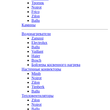
Тропик
Noirot
Frico
Zilon
Ballu
Камины
Водонагреватели
Zanussi
Electrolux
Ballu
Vaillant
Haier
Bosch
Бойлеры косвенного нагрева
Настенные конвекторы
Minib
Noirot
Zilon
Timberk
Ballu
Тепловентиляторы
Zilon
Noirot
Ballu