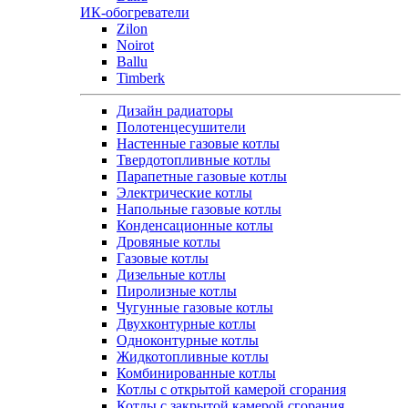
ИК-обогреватели
Zilon
Noirot
Ballu
Timberk
Дизайн радиаторы
Полотенцесушители
Настенные газовые котлы
Твердотопливные котлы
Парапетные газовые котлы
Электрические котлы
Напольные газовые котлы
Конденсационные котлы
Дровяные котлы
Газовые котлы
Дизельные котлы
Пиролизные котлы
Чугунные газовые котлы
Двухконтурные котлы
Одноконтурные котлы
Жидкотопливные котлы
Комбинированные котлы
Котлы с открытой камерой сгорания
Котлы с закрытой камерой сгорания