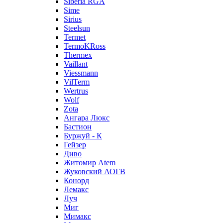
Siberia RGA
Sime
Sirius
Steelsun
Termet
TermoKRoss
Thermex
Vaillant
Viessmann
VilTerm
Wertrus
Wolf
Zota
Ангара Люкс
Бастион
Буржуй - К
Гейзер
Диво
Житомир Аtem
Жуковский АОГВ
Конорд
Лемакс
Луч
Миг
Мимакс