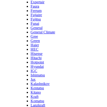
Expertair
Faura
Ferrum
Fujiaire
Fujitsu
Funai
General
General Climate
Gree
Green
Haier
HEC
Hisense
Hitachi
Hotpoint
Hyundai
IGC
Ishimatsu
Jax
Kalashnikov
Kentatsu
Kitano
Kraft
Komatsu
Lanzkraft