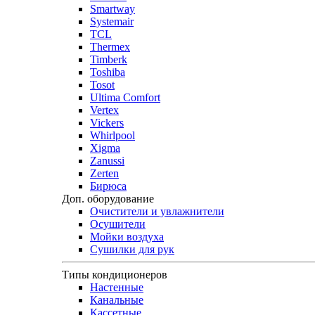
Smartway
Systemair
TCL
Thermex
Timberk
Toshiba
Tosot
Ultima Comfort
Vertex
Vickers
Whirlpool
Xigma
Zanussi
Zerten
Бирюса
Доп. оборудование
Очистители и увлажнители
Осушители
Мойки воздуха
Сушилки для рук
Типы кондиционеров
Настенные
Канальные
Кассетные