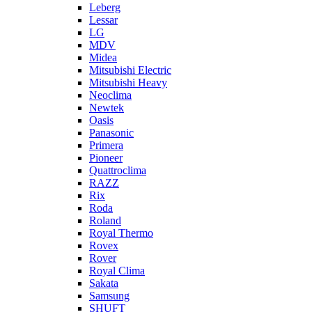
Leberg
Lessar
LG
MDV
Midea
Mitsubishi Electric
Mitsubishi Heavy
Neoclima
Newtek
Oasis
Panasonic
Primera
Pioneer
Quattroclima
RAZZ
Rix
Roda
Roland
Royal Thermo
Rovex
Rover
Royal Clima
Sakata
Samsung
SHUFT