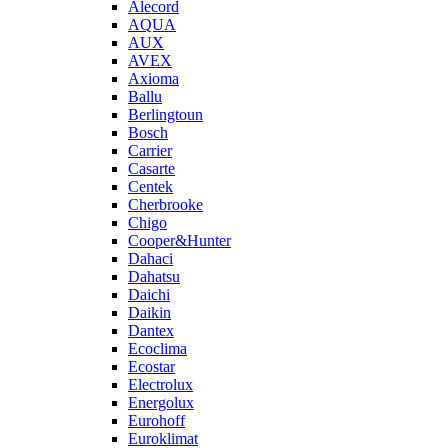
Alecord
AQUA
AUX
AVEX
Axioma
Ballu
Berlingtoun
Bosch
Carrier
Casarte
Centek
Cherbrooke
Chigo
Cooper&Hunter
Dahaci
Dahatsu
Daichi
Daikin
Dantex
Ecoclima
Ecostar
Electrolux
Energolux
Eurohoff
Euroklimat