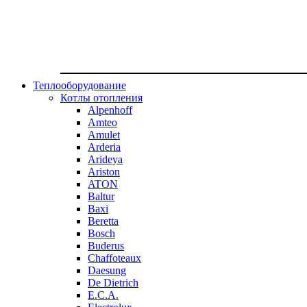
Теплооборудование
Котлы отопления
Alpenhoff
Amteo
Amulet
Arderia
Arideya
Ariston
ATON
Baltur
Baxi
Beretta
Bosch
Buderus
Chaffoteaux
Daesung
De Dietrich
E.C.A.