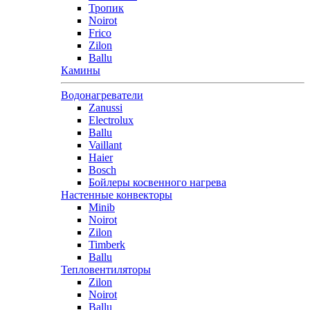
Тропик
Noirot
Frico
Zilon
Ballu
Камины
Водонагреватели
Zanussi
Electrolux
Ballu
Vaillant
Haier
Bosch
Бойлеры косвенного нагрева
Настенные конвекторы
Minib
Noirot
Zilon
Timberk
Ballu
Тепловентиляторы
Zilon
Noirot
Ballu