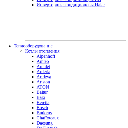
Инверторные кондиционеры Haier
Теплооборудование
Котлы отопления
Alpenhoff
Amteo
Amulet
Arderia
Arideya
Ariston
ATON
Baltur
Baxi
Beretta
Bosch
Buderus
Chaffoteaux
Daesung