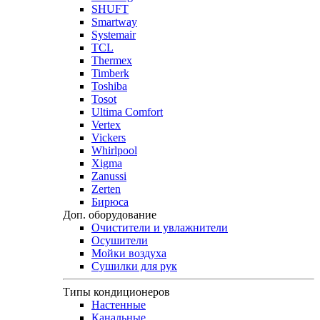
SHUFT
Smartway
Systemair
TCL
Thermex
Timberk
Toshiba
Tosot
Ultima Comfort
Vertex
Vickers
Whirlpool
Xigma
Zanussi
Zerten
Бирюса
Доп. оборудование
Очистители и увлажнители
Осушители
Мойки воздуха
Сушилки для рук
Типы кондиционеров
Настенные
Канальные