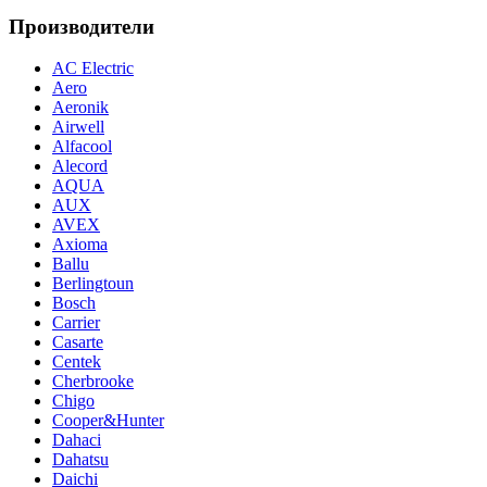
Производители
AC Electric
Aero
Aeronik
Airwell
Alfacool
Alecord
AQUA
AUX
AVEX
Axioma
Ballu
Berlingtoun
Bosch
Carrier
Casarte
Centek
Cherbrooke
Chigo
Cooper&Hunter
Dahaci
Dahatsu
Daichi