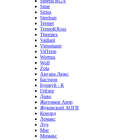
Siberia RGA
Sime
Sirius
Steelsun
Termet
TermoKRoss
Thermex
Vaillant
Viessmann
VilTerm
Wertrus
Wolf
Zota
Ангара Люкс
Бастион
Буржуй - К
Гейзер
Диво
Житомир Аtem
Жуковский АОГВ
Конорд
Лемакс
Луч
Миг
Мимакс