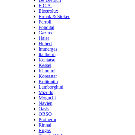
De Dietrich
E.C.A.
Electrolux
Ermak & Stoker
Ferroli
Fondital
Gazlux
Haier
Hubert
Immergas
Italtherm
Kentatsu
Kessel
Kiturami
Koreastar
Kotitonttu
Lamborghini
Mizudo
Moguchi
Navien
Oasis
ORSO
Protherm
Rinnai
Rugas