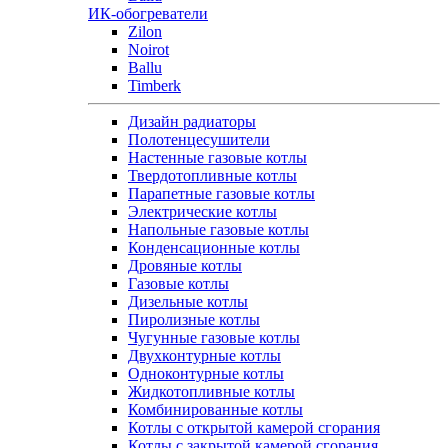
ИК-обогреватели
Zilon
Noirot
Ballu
Timberk
Дизайн радиаторы
Полотенцесушители
Настенные газовые котлы
Твердотопливные котлы
Парапетные газовые котлы
Электрические котлы
Напольные газовые котлы
Конденсационные котлы
Дровяные котлы
Газовые котлы
Дизельные котлы
Пиролизные котлы
Чугунные газовые котлы
Двухконтурные котлы
Одноконтурные котлы
Жидкотопливные котлы
Комбинированные котлы
Котлы с открытой камерой сгорания
Котлы с закрытой камерой сгорания