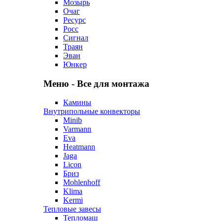
Мозырь
Очаг
Ресурс
Росс
Сигнал
Траян
Эван
Юнкер
Меню - Все для монтажа
Камины
Внутрипольные конвекторы
Minib
Varmann
Eva
Heatmann
Jaga
Licon
Бриз
Mohlenhoff
Klima
Kermi
Тепловые завесы
Тепломаш