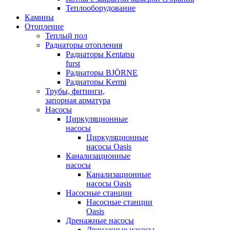
Теплооборудование
Камины
Отопление
Теплый пол
Радиаторы отопления
Радиаторы Kentatsu
furst
Радиаторы BJÖRNE
Радиаторы Kermi
Трубы, фитинги,
запорная арматура
Насосы
Циркуляционные
насосы
Циркуляционные
насосы Oasis
Канализационные
насосы
Канализационные
насосы Oasis
Насосные станции
Насосные станции
Oasis
Дренажные насосы
Дренажные насосы