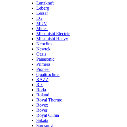
Lanzkraft
Leberg
Lessar
LG
MDV
Midea
Mitsubishi Electric
Mitsubishi Heavy
Neoclima
Newtek
Oasis
Panasonic
Primera
Pioneer
Quattroclima
RAZZ
Rix
Roda
Roland
Royal Thermo
Rovex
Rover
Royal Clima
Sakata
Samsung