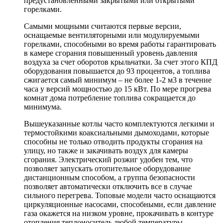
предустановленными закрытыми или открытыми
горелками.
Самыми мощными считаются первые версии,
оснащаемые вентиляторными или модулируемыми
горелками, способными во время работы гарантировать
в камере сгорания повышенный уровень давления
воздуха за счет оборотов крыльчатки. За счет этого КПД
оборудования повышается до 93 процентов, а топлива
сжигается самый минимум – не более 1-2 м3 в течение
часа у версий мощностью до 15 кВт. По мере прогрева
комнат дома потребление топлива сокращается до
минимума.
Вышеуказанные котлы часто комплектуются легкими и
термостойкими коаксиальными дымоходами, которые
способны не только отводить продукты сгорания на
улицу, но также и закачивать воздух для камеры
сгорания. Электрический розжиг удобен тем, что
позволяет запускать отопительное оборудование
дистанционным способом, а группа безопасности
позволяет автоматически отключить все в случае
сильного перегрева. Топовые модели часто оснащаются
циркуляционные насосами, способными, если давление
газа окажется на низком уровне, прокачивать в контуре
отопления теплоноситель любой температуры.