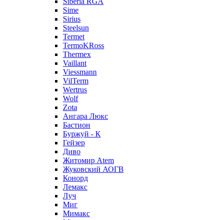
Siberia RGA
Sime
Sirius
Steelsun
Termet
TermoKRoss
Thermex
Vaillant
Viessmann
VilTerm
Wertrus
Wolf
Zota
Ангара Люкс
Бастион
Буржуй - К
Гейзер
Диво
Житомир Аtem
Жуковский АОГВ
Конорд
Лемакс
Луч
Миг
Мимакс