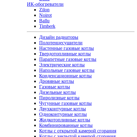
ИК-обогреватели
Zilon
Noirot
Ballu
Timberk
Дизайн радиаторы
Полотенцесушители
Настенные газовые котлы
Твердотопливные котлы
Парапетные газовые котлы
Электрические котлы
Напольные газовые котлы
Конденсационные котлы
Дровяные котлы
Газовые котлы
Дизельные котлы
Пиролизные котлы
Чугунные газовые котлы
Двухконтурные котлы
Одноконтурные котлы
Жидкотопливные котлы
Комбинированные котлы
Котлы с открытой камерой сгорания
Котлы с закрытой камерой сгорания