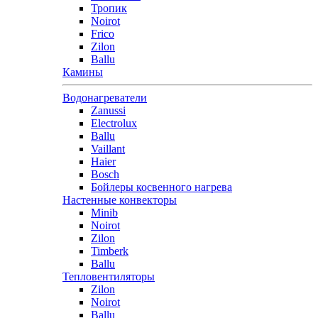
Тропик
Noirot
Frico
Zilon
Ballu
Камины
Водонагреватели
Zanussi
Electrolux
Ballu
Vaillant
Haier
Bosch
Бойлеры косвенного нагрева
Настенные конвекторы
Minib
Noirot
Zilon
Timberk
Ballu
Тепловентиляторы
Zilon
Noirot
Ballu