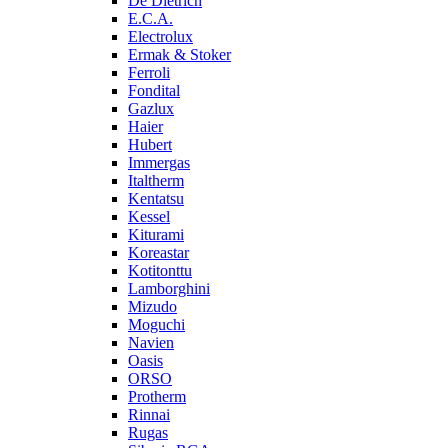
De Dietrich
E.C.A.
Electrolux
Ermak & Stoker
Ferroli
Fondital
Gazlux
Haier
Hubert
Immergas
Italtherm
Kentatsu
Kessel
Kiturami
Koreastar
Kotitonttu
Lamborghini
Mizudo
Moguchi
Navien
Oasis
ORSO
Protherm
Rinnai
Rugas