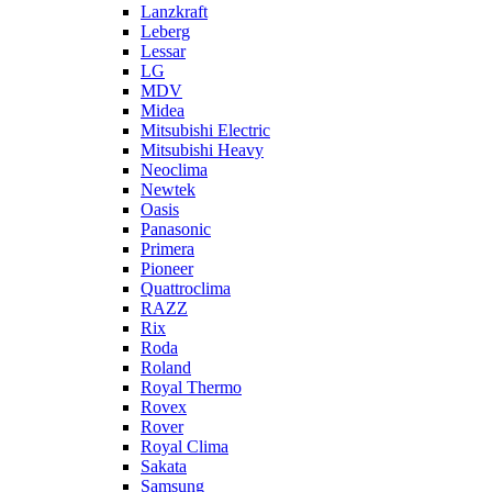
Lanzkraft
Leberg
Lessar
LG
MDV
Midea
Mitsubishi Electric
Mitsubishi Heavy
Neoclima
Newtek
Oasis
Panasonic
Primera
Pioneer
Quattroclima
RAZZ
Rix
Roda
Roland
Royal Thermo
Rovex
Rover
Royal Clima
Sakata
Samsung