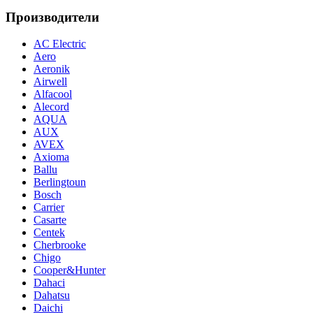
Производители
AC Electric
Aero
Aeronik
Airwell
Alfacool
Alecord
AQUA
AUX
AVEX
Axioma
Ballu
Berlingtoun
Bosch
Carrier
Casarte
Centek
Cherbrooke
Chigo
Cooper&Hunter
Dahaci
Dahatsu
Daichi