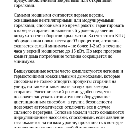
предустановленными закрытыми или открытыми
горелками.
Самыми мощными считаются первые версии,
оснащаемые вентиляторными или модулируемыми
горелками, способными во время работы гарантировать
в камере сгорания повышенный уровень давления
воздуха за счет оборотов крыльчатки. За счет этого КПД
оборудования повышается до 93 процентов, а топлива
сжигается самый минимум – не более 1-2 м3 в течение
часа у версий мощностью до 15 кВт. По мере прогрева
комнат дома потребление топлива сокращается до
минимума.
Вышеуказанные котлы часто комплектуются легкими и
термостойкими коаксиальными дымоходами, которые
способны не только отводить продукты сгорания на
улицу, но также и закачивать воздух для камеры
сгорания. Электрический розжиг удобен тем, что
позволяет запускать отопительное оборудование
дистанционным способом, а группа безопасности
позволяет автоматически отключить все в случае
сильного перегрева. Топовые модели часто оснащаются
циркуляционные насосами, способными, если давление
газа окажется на низком уровне, прокачивать в контуре
отопления теплоноситель любой температуры.