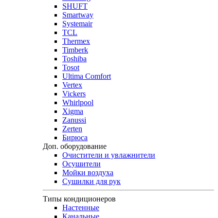
SHUFT
Smartway
Systemair
TCL
Thermex
Timberk
Toshiba
Tosot
Ultima Comfort
Vertex
Vickers
Whirlpool
Xigma
Zanussi
Zerten
Бирюса
Доп. оборудование
Очистители и увлажнители
Осушители
Мойки воздуха
Сушилки для рук
Типы кондиционеров
Настенные
Канальные