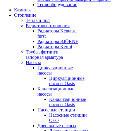
Теплооборудование
Камины
Отопление
Теплый пол
Радиаторы отопления
Радиаторы Kentatsu
furst
Радиаторы BJÖRNE
Радиаторы Kermi
Трубы, фитинги,
запорная арматура
Насосы
Циркуляционные
насосы
Циркуляционные
насосы Oasis
Канализационные
насосы
Канализационные
насосы Oasis
Насосные станции
Насосные станции
Oasis
Дренажные насосы
Дренажные насосы