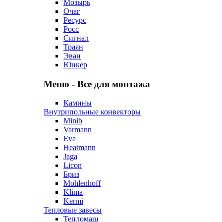
Мозырь
Очаг
Ресурс
Росс
Сигнал
Траян
Эван
Юнкер
Меню - Все для монтажа
Камины
Внутрипольные конвекторы
Minib
Varmann
Eva
Heatmann
Jaga
Licon
Бриз
Mohlenhoff
Klima
Kermi
Тепловые завесы
Тепломаш