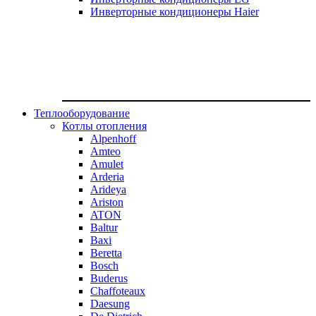
Инверторные кондиционеры Haier
Теплооборудование
Котлы отопления
Alpenhoff
Amteo
Amulet
Arderia
Arideya
Ariston
ATON
Baltur
Baxi
Beretta
Bosch
Buderus
Chaffoteaux
Daesung