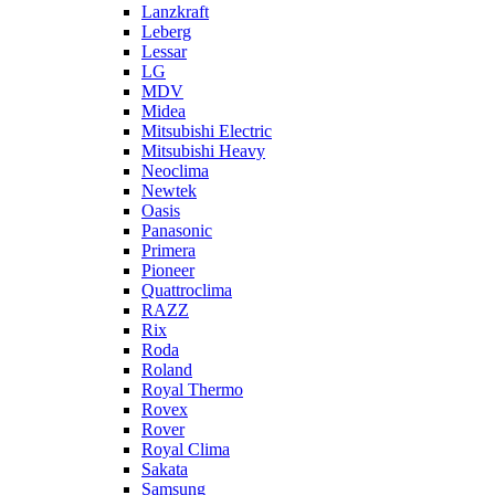
Lanzkraft
Leberg
Lessar
LG
MDV
Midea
Mitsubishi Electric
Mitsubishi Heavy
Neoclima
Newtek
Oasis
Panasonic
Primera
Pioneer
Quattroclima
RAZZ
Rix
Roda
Roland
Royal Thermo
Rovex
Rover
Royal Clima
Sakata
Samsung