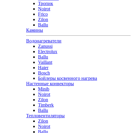
Тропик
Noirot
Frico
Zilon
Ballu
Камины
Водонагреватели
Zanussi
Electrolux
Ballu
Vaillant
Haier
Bosch
Бойлеры косвенного нагрева
Настенные конвекторы
Minib
Noirot
Zilon
Timberk
Ballu
Тепловентиляторы
Zilon
Noirot
Ballu