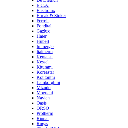
De Dietrich
E.C.A.
Electrolux
Ermak & Stoker
Ferroli
Fondital
Gazlux
Haier
Hubert
Immergas
Italtherm
Kentatsu
Kessel
Kiturami
Koreastar
Kotitonttu
Lamborghini
Mizudo
Moguchi
Navien
Oasis
ORSO
Protherm
Rinnai
Rugas