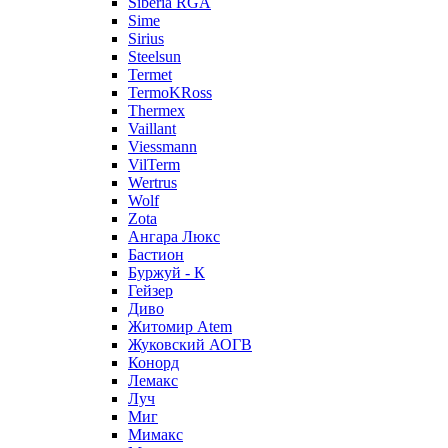
Siberia RGA
Sime
Sirius
Steelsun
Termet
TermoKRoss
Thermex
Vaillant
Viessmann
VilTerm
Wertrus
Wolf
Zota
Ангара Люкс
Бастион
Буржуй - К
Гейзер
Диво
Житомир Аtem
Жуковский АОГВ
Конорд
Лемакс
Луч
Миг
Мимакс