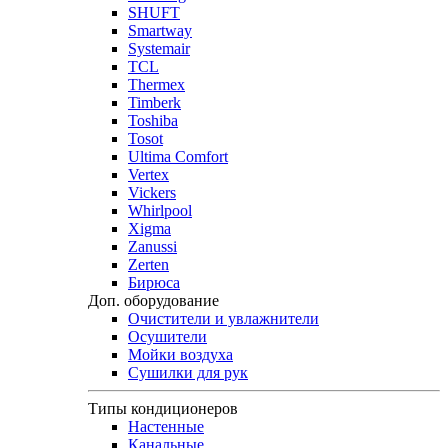
SHUFT
Smartway
Systemair
TCL
Thermex
Timberk
Toshiba
Tosot
Ultima Comfort
Vertex
Vickers
Whirlpool
Xigma
Zanussi
Zerten
Бирюса
Доп. оборудование
Очистители и увлажнители
Осушители
Мойки воздуха
Сушилки для рук
Типы кондиционеров
Настенные
Канальные