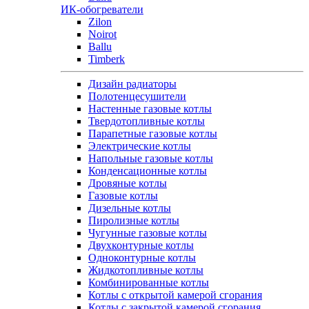
ИК-обогреватели
Zilon
Noirot
Ballu
Timberk
Дизайн радиаторы
Полотенцесушители
Настенные газовые котлы
Твердотопливные котлы
Парапетные газовые котлы
Электрические котлы
Напольные газовые котлы
Конденсационные котлы
Дровяные котлы
Газовые котлы
Дизельные котлы
Пиролизные котлы
Чугунные газовые котлы
Двухконтурные котлы
Одноконтурные котлы
Жидкотопливные котлы
Комбинированные котлы
Котлы с открытой камерой сгорания
Котлы с закрытой камерой сгорания