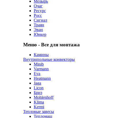
Мозырь
Очаг
Ресурс
Росс
Сигнал
Траян
Эван
Юнкер
Меню - Все для монтажа
Камины
Внутрипольные конвекторы
Minib
Varmann
Eva
Heatmann
Jaga
Licon
Бриз
Mohlenhoff
Klima
Kermi
Тепловые завесы
Тепломаш