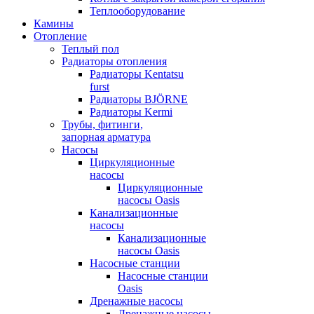
Теплооборудование
Камины
Отопление
Теплый пол
Радиаторы отопления
Радиаторы Kentatsu
furst
Радиаторы BJÖRNE
Радиаторы Kermi
Трубы, фитинги,
запорная арматура
Насосы
Циркуляционные
насосы
Циркуляционные
насосы Oasis
Канализационные
насосы
Канализационные
насосы Oasis
Насосные станции
Насосные станции
Oasis
Дренажные насосы
Дренажные насосы