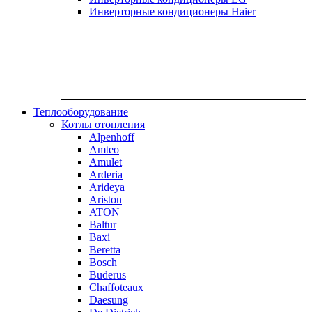
Инверторные кондиционеры Haier
Теплооборудование
Котлы отопления
Alpenhoff
Amteo
Amulet
Arderia
Arideya
Ariston
ATON
Baltur
Baxi
Beretta
Bosch
Buderus
Chaffoteaux
Daesung