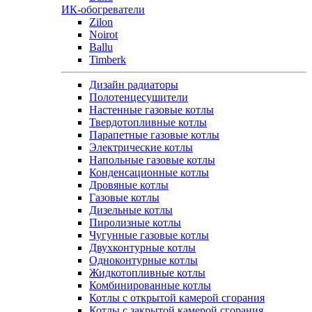
ИК-обогреватели
Zilon
Noirot
Ballu
Timberk
Дизайн радиаторы
Полотенцесушители
Настенные газовые котлы
Твердотопливные котлы
Парапетные газовые котлы
Электрические котлы
Напольные газовые котлы
Конденсационные котлы
Дровяные котлы
Газовые котлы
Дизельные котлы
Пиролизные котлы
Чугунные газовые котлы
Двухконтурные котлы
Одноконтурные котлы
Жидкотопливные котлы
Комбинированные котлы
Котлы с открытой камерой сгорания
Котлы с закрытой камерой сгорания