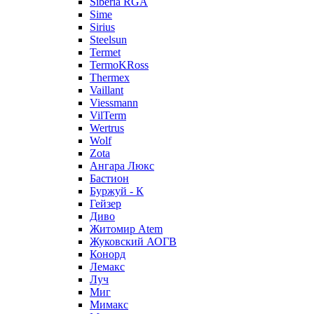
Siberia RGA
Sime
Sirius
Steelsun
Termet
TermoKRoss
Thermex
Vaillant
Viessmann
VilTerm
Wertrus
Wolf
Zota
Ангара Люкс
Бастион
Буржуй - К
Гейзер
Диво
Житомир Аtem
Жуковский АОГВ
Конорд
Лемакс
Луч
Миг
Мимакс