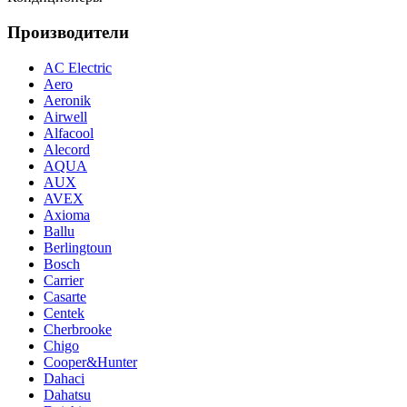
Производители
AC Electric
Aero
Aeronik
Airwell
Alfacool
Alecord
AQUA
AUX
AVEX
Axioma
Ballu
Berlingtoun
Bosch
Carrier
Casarte
Centek
Cherbrooke
Chigo
Cooper&Hunter
Dahaci
Dahatsu