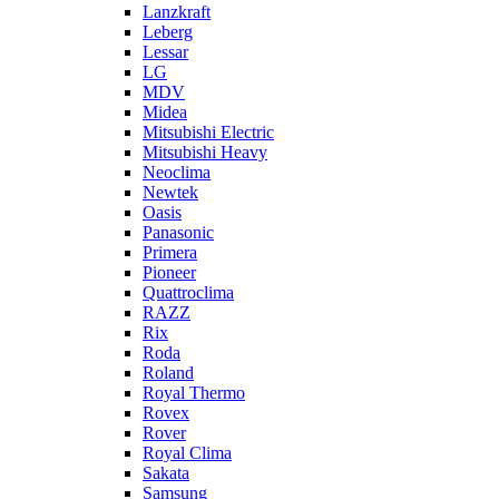
Lanzkraft
Leberg
Lessar
LG
MDV
Midea
Mitsubishi Electric
Mitsubishi Heavy
Neoclima
Newtek
Oasis
Panasonic
Primera
Pioneer
Quattroclima
RAZZ
Rix
Roda
Roland
Royal Thermo
Rovex
Rover
Royal Clima
Sakata
Samsung