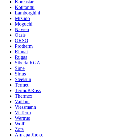
Koreastar
Kotitonttu
Lamborghini
Mizudo
Moguchi
Navien
Oasis
ORSO
Protherm
Rinnai
Rugas
Siberia RGA
Sime
Sirius
Steelsun
Termet
TermoKRoss
Thermex
Vaillant
Viessmann
VilTerm
Wertrus
Wolf
Zota
Ангара Люкс