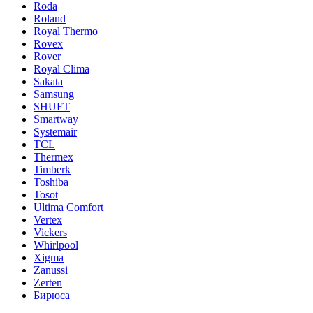
Roda
Roland
Royal Thermo
Rovex
Rover
Royal Clima
Sakata
Samsung
SHUFT
Smartway
Systemair
TCL
Thermex
Timberk
Toshiba
Tosot
Ultima Comfort
Vertex
Vickers
Whirlpool
Xigma
Zanussi
Zerten
Бирюса