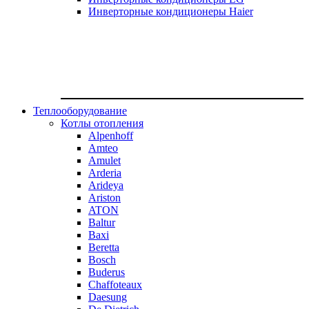
Инверторные кондиционеры Haier
Теплооборудование
Котлы отопления
Alpenhoff
Amteo
Amulet
Arderia
Arideya
Ariston
ATON
Baltur
Baxi
Beretta
Bosch
Buderus
Chaffoteaux
Daesung