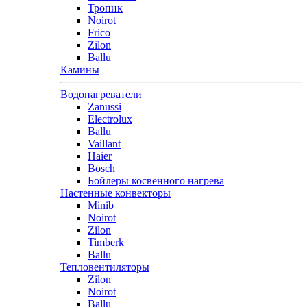
Тропик
Noirot
Frico
Zilon
Ballu
Камины
Водонагреватели
Zanussi
Electrolux
Ballu
Vaillant
Haier
Bosch
Бойлеры косвенного нагрева
Настенные конвекторы
Minib
Noirot
Zilon
Timberk
Ballu
Тепловентиляторы
Zilon
Noirot
Ballu