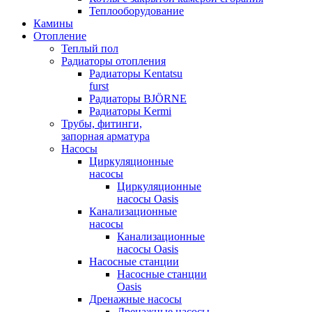
Теплооборудование
Камины
Отопление
Теплый пол
Радиаторы отопления
Радиаторы Kentatsu
furst
Радиаторы BJÖRNE
Радиаторы Kermi
Трубы, фитинги,
запорная арматура
Насосы
Циркуляционные
насосы
Циркуляционные
насосы Oasis
Канализационные
насосы
Канализационные
насосы Oasis
Насосные станции
Насосные станции
Oasis
Дренажные насосы
Дренажные насосы