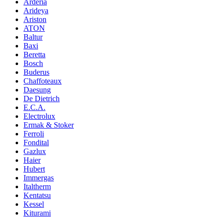
Arderia
Arideya
Ariston
ATON
Baltur
Baxi
Beretta
Bosch
Buderus
Chaffoteaux
Daesung
De Dietrich
E.C.A.
Electrolux
Ermak & Stoker
Ferroli
Fondital
Gazlux
Haier
Hubert
Immergas
Italtherm
Kentatsu
Kessel
Kiturami