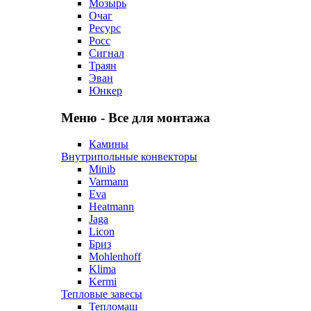
Мозырь
Очаг
Ресурс
Росс
Сигнал
Траян
Эван
Юнкер
Меню - Все для монтажа
Камины
Внутрипольные конвекторы
Minib
Varmann
Eva
Heatmann
Jaga
Licon
Бриз
Mohlenhoff
Klima
Kermi
Тепловые завесы
Тепломаш