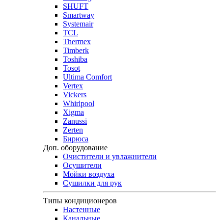
SHUFT
Smartway
Systemair
TCL
Thermex
Timberk
Toshiba
Tosot
Ultima Comfort
Vertex
Vickers
Whirlpool
Xigma
Zanussi
Zerten
Бирюса
Доп. оборудование
Очистители и увлажнители
Осушители
Мойки воздуха
Сушилки для рук
Типы кондиционеров
Настенные
Канальные