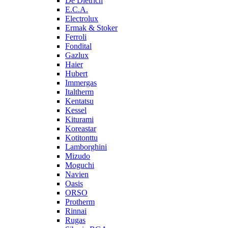
De Dietrich
E.C.A.
Electrolux
Ermak & Stoker
Ferroli
Fondital
Gazlux
Haier
Hubert
Immergas
Italtherm
Kentatsu
Kessel
Kiturami
Koreastar
Kotitonttu
Lamborghini
Mizudo
Moguchi
Navien
Oasis
ORSO
Protherm
Rinnai
Rugas