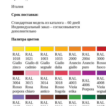
Италия
Срок поставки:
Стандартная модель из каталога – 60 дней
Индивидуальный заказ – согласовывается
дополнительно
Палитра цветов
RAL
RAL
RAL
RAL
RAL
RAL
RAL
1018
1021
1003
1033
2000
2004
3000
Giallo
Giallo di
Giallo
Giallo
Arancio
Arancio
Rosso
zinco
cadmio
segnale
dalia
giallo
puro
fuoco
RAL
RAL
RAL
RAL
RAL
RAL
RAL
3004
3015
3014
3018
4003
4008
4006
Rosso
Rosa
Rosa
Rosso
Viola
Viola
Porpora
porpora
chiaro
antico
fragola
erika
segna
RAL
RAL
RAL
RAL
RAL
RAL
RAL