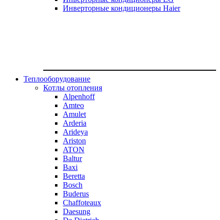
Инверторные кондиционеры Haier
Теплооборудование
Котлы отопления
Alpenhoff
Amteo
Amulet
Arderia
Arideya
Ariston
ATON
Baltur
Baxi
Beretta
Bosch
Buderus
Chaffoteaux
Daesung