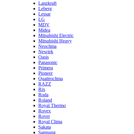
Lanzkraft
Leberg
Lessar
LG
MDV
Midea
Mitsubishi Electric
Mitsubishi Heavy
Neoclima
Newtek
Oasis
Panasonic
Primera
Pioneer
Quattroclima
RAZZ
Rix
Roda
Roland
Royal Thermo
Rovex
Rover
Royal Clima
Sakata
Samsung