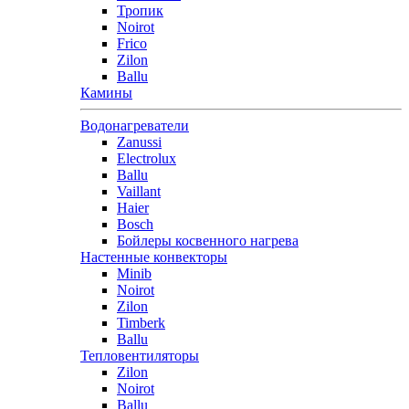
Тропик
Noirot
Frico
Zilon
Ballu
Камины
Водонагреватели
Zanussi
Electrolux
Ballu
Vaillant
Haier
Bosch
Бойлеры косвенного нагрева
Настенные конвекторы
Minib
Noirot
Zilon
Timberk
Ballu
Тепловентиляторы
Zilon
Noirot
Ballu