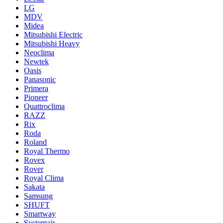
LG
MDV
Midea
Mitsubishi Electric
Mitsubishi Heavy
Neoclima
Newtek
Oasis
Panasonic
Primera
Pioneer
Quattroclima
RAZZ
Rix
Roda
Roland
Royal Thermo
Rovex
Rover
Royal Clima
Sakata
Samsung
SHUFT
Smartway
Systemair