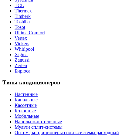
TCL
Thermex
Timberk
Toshiba
Tosot
Ultima Comfort
Vertex
Vickers
Whirlpool
Xigma
Zanussi
Zerten
Бирюса
Типы кондиционеров
Настенные
Канальные
Кассетные
Колонные
Мобильные
Напольно-потолочные
Мульти сплит-системы
Оптом | кондиционеры сплит-системы расходный