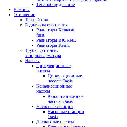
Теплооборудование
Камины
Отопление
Теплый пол
Радиаторы отопления
Радиаторы Kentatsu
furst
Радиаторы BJÖRNE
Радиаторы Kermi
Трубы, фитинги,
запорная арматура
Насосы
Циркуляционные
насосы
Циркуляционные
насосы Oasis
Канализационные
насосы
Канализационные
насосы Oasis
Насосные станции
Насосные станции
Oasis
Дренажные насосы
Дренажные насосы