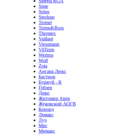
Siberia RGA
Sime
Sirius
Steelsun
Termet
TermoKRoss
Thermex
Vaillant
Viessmann
VilTerm
Wertrus
Wolf
Zota
Ангара Люкс
Бастион
Буржуй - К
Гейзер
Диво
Житомир Аtem
Жуковский АОГВ
Конорд
Лемакс
Луч
Миг
Мимакс