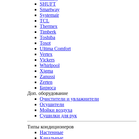
SHUFT
Smartway
Systemair
TCL
Thermex
Timberk
Toshiba
Tosot
Ultima Comfort
Vertex
Vickers
Whirlpool
Xigma
Zanussi
Zerten
Бирюса
Доп. оборудование
Очистители и увлажнители
Осушители
Мойки воздуха
Сушилки для рук
Типы кондиционеров
Настенные
Канальные