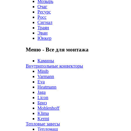
Мозырь
Очаг
Ресурс
Росс
Сигнал
Траян
Эван
Юнкер
Меню - Все для монтажа
Камины
Внутрипольные конвекторы
Minib
Varmann
Eva
Heatmann
Jaga
Licon
Бриз
Mohlenhoff
Klima
Kermi
Тепловые завесы
Тепломаш