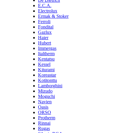
De Dietrich
E.C.A.
Electrolux
Ermak & Stoker
Ferroli
Fondital
Gazlux
Haier
Hubert
Immergas
Italtherm
Kentatsu
Kessel
Kiturami
Koreastar
Kotitonttu
Lamborghini
Mizudo
Moguchi
Navien
Oasis
ORSO
Protherm
Rinnai
Rugas