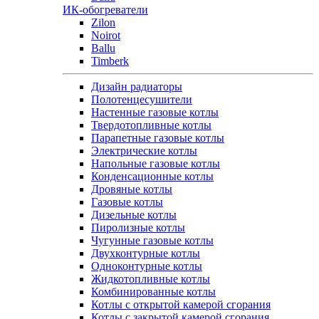
ИК-обогреватели
Zilon
Noirot
Ballu
Timberk
Дизайн радиаторы
Полотенцесушители
Настенные газовые котлы
Твердотопливные котлы
Парапетные газовые котлы
Электрические котлы
Напольные газовые котлы
Конденсационные котлы
Дровяные котлы
Газовые котлы
Дизельные котлы
Пиролизные котлы
Чугунные газовые котлы
Двухконтурные котлы
Одноконтурные котлы
Жидкотопливные котлы
Комбинированные котлы
Котлы с открытой камерой сгорания
Котлы с закрытой камерой сгорания