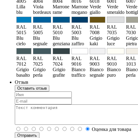
4005
4004
8004
8016
6018
6001
6007
Lilla
Viola
Marrone
Marrone
Verde
Verde
Verde
blu
bordeaux
rame
mogano
giallo
smeraldo
bottig
RAL
RAL
RAL
RAL
RAL
RAL
RAL
5015
5005
5010
5003
7008
7035
7030
Blu
Blu
Blu
Blu
Grigio
Grigio
Grigi
cielo
segnale
genziana
zaffiro
kaki
luce
pietra
RAL
RAL
RAL
RAL
RAL
RAL
RAL
7012
7025
7024
9016
9003
9010
1013
Grigio
Grigio
Grigio
Bianco
Bianco
Bianco
Bianc
basalto
perla
grafite
traffico
segnale
puro
perla
Отзыв
Оставить отзыв
Оценка для товара